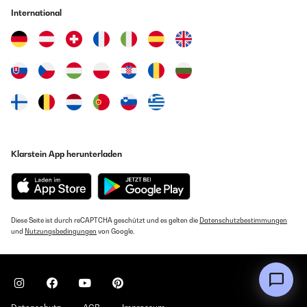
GEPRÜFTE BEWERTUNG
International
12/06/2021
Gute Qualität. Passt sehr gut für den Fuego.
Amazon-Benutzer
GEPRÜFTE BEWERTUNG
29/05/2021
Alles gut, schnelle Lieferung...
Klarstein App herunterladen
Amazon-Benutzer
GEPRÜFTE BEWERTUNG
Diese Seite ist durch reCAPTCHA geschützt und es gelten die
Datenschutzbestimmungen
21/05/2021
und
Nutzungsbedingungen
von Google.
Passt ganz hervorragend und sieht sehr solide aus. Wir sind sehr
zufrieden und können nur sagen Daumen hoch.
Amazon-Benutzer