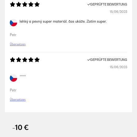
als meine vorherige, welche nach einem "Winter" hinüber war. Ich
GEPRÜFTE BEWERTUNG
denke, daß diese etwas länger hält, das Gefühl hat man schon beim
15/06/2023
anfassen gespürt.
lehký a pevný super materiál. čas ukáže. Zatím super.
Amazon-Benutzer
Petr
GEPRÜFTE BEWERTUNG
Übersetzen
29/07/2024
Sehr stabile, hochwertige Plane mit guter Passform.Etwas zu kurz
GEPRÜFTE BEWERTUNG
unten, rutscht beim zusammenziehen etwas über die Räder und die
15/06/2023
untere Ablage ist nicht sicher wassergeschützt (gelagerte Kohle wurde
nass).Trotzdem top Schutz für Smoker-/Grillbereich
*****
Amazon-Benutzer
Petr
Übersetzen
GEPRÜFTE BEWERTUNG
04/07/2023
Top! Material und Verarbeitung versprechen vernünftige Lebensdauer.
Passform (fast) perfekt, Klettverschlüsse großzügig dimensioniert.
-10 €
Regenwasser- und Windfest, bisher keine Kondenswasserbildung
darunter. (Smoker steht immer draußen.) Preis-/Leistung fair. Klare
Kaufempfehlung!