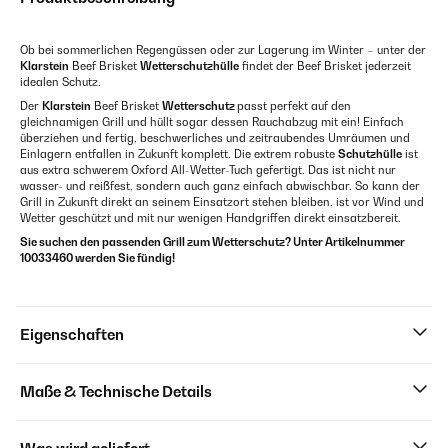
Ob bei sommerlichen Regengüssen oder zur Lagerung im Winter – unter der
Klarstein
Beef Brisket
Wetterschutzhülle
findet der Beef Brisket jederzeit
idealen Schutz.
Der
Klarstein
Beef Brisket
Wetterschutz
passt perfekt auf den
gleichnamigen Grill und hüllt sogar dessen Rauchabzug mit ein! Einfach
überziehen und fertig, beschwerliches und zeitraubendes Umräumen und
Einlagern entfallen in Zukunft komplett. Die extrem robuste
Schutzhülle
ist
aus extra schwerem Oxford All-Wetter-Tuch gefertigt. Das ist nicht nur
wasser- und reißfest, sondern auch ganz einfach abwischbar. So kann der
Grill in Zukunft direkt an seinem Einsatzort stehen bleiben, ist vor Wind und
Wetter geschützt und mit nur wenigen Handgriffen direkt einsatzbereit.
Sie suchen den passenden Grill zum Wetterschutz? Unter Artikelnummer
10033460 werden Sie fündig!
Eigenschaften
Maße & Technische Details