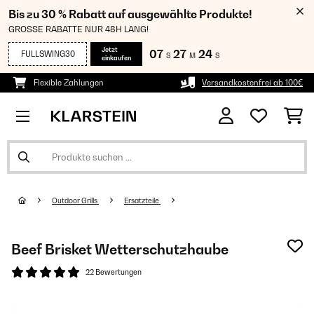
Bis zu 30 % Rabatt auf ausgewählte Produkte!
GROSSE RABATTE NUR 48H LANG!
Jetzt
07
27
24
FULLSWING30
S
M
S
einkaufen
Flexible Zahlungen
Versandkostenfrei ab 100€
Outdoor Grills
Ersatzteile
Beef Brisket Wetterschutzhaube
22 Bewertungen