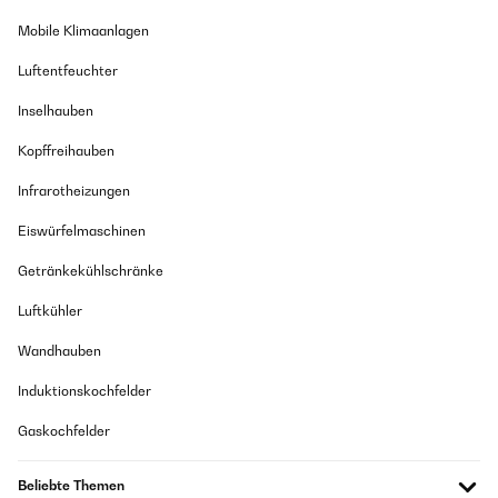
GEPRÜFTE BEWERTUNG
Mobile Klimaanlagen
19/05/2022
Luftentfeuchter
Mehrlagig, wasserdicht und mit Klettbändern zur individuellen
Anpassung. Sieht dazu noch gut aus.
Inselhauben
Amazon-Benutzer
Kopffreihauben
Infrarotheizungen
GEPRÜFTE BEWERTUNG
05/04/2022
Eiswürfelmaschinen
Tolles Teil Passt Wie Angegossen. Schneller Versand Preis-Leistungs-
Verhältnis Stimmt. Super !
Getränkekühlschränke
Amazon-Benutzer
Luftkühler
Wandhauben
GEPRÜFTE BEWERTUNG
Induktionskochfelder
01/02/2022
Gaskochfelder
Super Passform und sehr stabiles Material zu einem Superpreis.
Amazon-Benutzer
Beliebte Themen