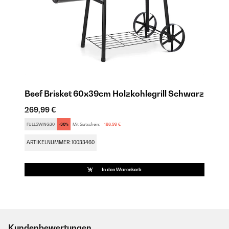
Beef Brisket 60x39cm Holzkohlegrill Schwarz
269,99 €
FULLSWING30
-30%
Mit Gutschein:
188,99 €
ARTIKELNUMMER: 10033460
In den Warenkorb
Kundenbewertungen