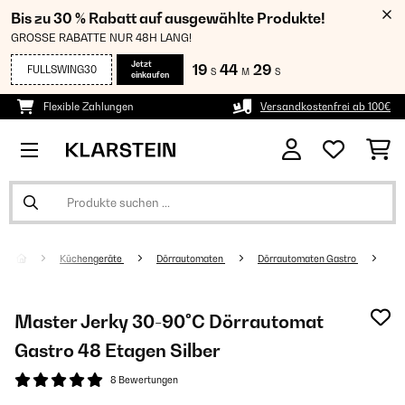
Bis zu 30 % Rabatt auf ausgewählte Produkte!
GROSSE RABATTE NUR 48H LANG!
Jetzt
19
44
28
FULLSWING30
S
M
S
einkaufen
Flexible Zahlungen
Versandkostenfrei ab 100€
Küchengeräte
Dörrautomaten
Dörrautomaten Gastro
Master Jerky 30-90°C Dörrautomat
Gastro 48 Etagen Silber
8 Bewertungen