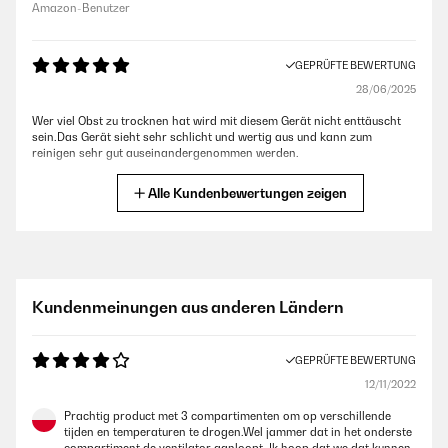
Amazon-Benutzer
GEPRÜFTE BEWERTUNG
28/06/2025
Wer viel Obst zu trocknen hat wird mit diesem Gerät nicht enttäuscht
sein.Das Gerät sieht sehr schlicht und wertig aus und kann zum
reinigen sehr gut auseinandergenommen werden.
Amazon-Benutzer
Alle Kundenbewertungen zeigen
GEPRÜFTE BEWERTUNG
01/06/2024
Sehr gutes Gerät - einfach und robust konstruiert.16 Fächer sind für
Kundenmeinungen aus anderen Ländern
meine Zwecke ausreichend. Ich nutze das Gerät zwar privat, aber
häufig, da ich zum Einen mein Gemüsebrühe Pulver selbst mit frischem
(Demeter) Gemüse herstelle und zum anderen Heilkräuter selbst sammle
GEPRÜFTE BEWERTUNG
und trockne - das Gerät ist (mehr oder weniger) im Dauereinsatz und
läuft sehr zuverlässig
12/11/2022
Amazon-Benutzer
Prachtig product met 3 compartimenten om op verschillende
tijden en temperaturen te drogen.Wel jammer dat in het onderste