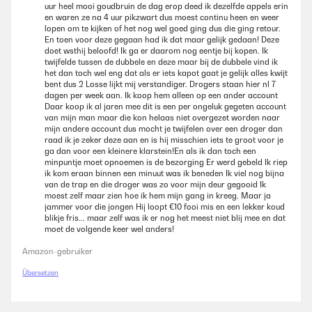
uur heel mooi goudbruin de dag erop deed ik dezelfde appels erin
sollten dabei nicht auf dem Rand aufliegenD) Die Roste in den Jerky
en waren ze na 4 uur pikzwart dus moest continu heen en weer
schieben und den auf 6 h 70 Grad stellen.E) Nach Ablauf der Zeit Tür
lopen om te kijken of het nog wel goed ging dus die ging retour.
öffnen und 5 Minuten abkühlen lassen. Wenn knusprig:F) den Jerky bei
En toen voor deze gegaan had ik dat maar gelijk gedaan! Deze
geöffneter Tür weiter laufen lassen mit 50 Grad, dabei die Roste einzeln
doet wsthij beloofd! Ik ga er daarom nog eentje bij kopen. Ik
nacheinander entnehmen und die ChipsG) in luftdichte wiederverwend-
twijfelde tussen de dubbele en deze maar bij de dubbele vind ik
und -verschließbare Zip lock-, sogenannte Mylar-Beutel verpacken.
het dan toch wel eng dat als er iets kapot gaat je gelijk alles kwijt
Darin bleiben sie 1-2 Jahre knusprig und frischViel Spaß!
bent dus 2 Losse lijkt mij verstandiger. Drogers staan hier nl 7
dagen per week aan. Ik koop hem alleen op een ander account
Amazon-Benutzer
Daar koop ik al jaren mee dit is een per ongeluk gegeten account
van mijn man maar die kon helaas niet overgezet worden naar
mijn andere account dus mocht je twijfelen over een droger dan
raad ik je zeker deze aan en is hij misschien iets te groot voor je
ga dan voor een kleinere klarstein!En als ik dan toch een
minpuntje moet opnoemen is de bezorging Er werd gebeld Ik riep
ik kom eraan binnen een minuut was ik beneden Ik viel nog bijna
van de trap en die droger was zo voor mijn deur gegooid Ik
moest zelf maar zien hoe ik hem mijn gang in kreeg. Maar ja
jammer voor die jongen Hij loopt €10 fooi mis en een lekker koud
blikje fris... maar zelf was ik er nog het meest niet blij mee en dat
moet de volgende keer wel anders!
Amazon-gebruiker
Übersetzen