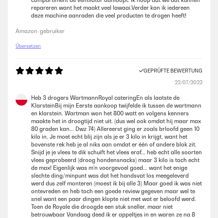
compartiment de ventilator aanloopt. Ik hoop dat we dat kunnen
repareren want het maakt veel lawaai.Verder kan ik iedereen
GEPRÜFTE BEWERTUNG
deze machine aanraden die veel producten te drogen heeft!
19/09/2023
Amazon-gebruiker
Wir haben uns sehr auf das Gerät gefreut, da momentan sehr viele
Produkte zum Dörren anfallen (Bauernhof). Da fehlt uns eine gute,
Übersetzen
ausführliche Gebrauchsanweisung doch sehr. Vielleicht kriegen wir ja
noch eine nachgesandt?
GEPRÜFTE BEWERTUNG
Amazon-Benutzer
22/07/2022
Heb 3 drogers WartmannRoyal cateringEn als laatste de
GEPRÜFTE BEWERTUNG
KlarsteinBij mijn Eerste aankoop twijfelde ik tussen de wartmann
en klarstein. Wartman won het 800 watt en volgens kenners
07/11/2020
maakte het in droogtijd niet uit. (dus wel ook omdat hij maar max
80 graden kan... Dwz 74) Allereerst ging er zoals brloofd geen 10
Der Jerky 16 ist in jeder Hinsicht Oberklasse:1. Ausreichend
kilo in. Je moet echt blij zijn als je er 3 kilo in krijgt, want het
dimensioniert - es passen zum Beispiel 20 Äpfel in 2 mm Scheiben
bovenste rek heb je al niks aan omdat er één of andere blok zit.
rein2. Sehr gut verarbeitet, alles Edelstahl, leise, gut regelbar3. Die
Snijd je je vlees te dik schuift het vlees eraf... heb echt alle soorten
Ergebnisse können sich sehen lassen, hatte verschiedenste Dörrgeräte
vlees geprobeerd (droog hondensnacks) maar 3 kilo is toch echt
zum Vergleich - mit diesem Profigerät kommt keiner mitAnleitung für
de max! Eigenlijk was m'n voorgevoel goed... want het enige
knusprige Apfelchips:A) Möglichst harte saure, jedoch reife und
slechte ding/minpunt was dat het handsvat los meegeleverd
Vitamin C-haltige Äpfel ernten, nicht schütteln, pflücken! Gut geeignet
werd dus zelf monteren (moest ik bij alle 3) Maar goed ik was niet
sind Glockenäpfel, Ende Oktober geerntet oder reife Ontario,
ontevreden en heb toch een goede review gegeven maar wel te
frühestens Mitte November geerntet.B) Die rund 20 gewaschenen Äpfel
snel want een paar dingen klopte niet met wat er beloofd werd.
mit zum Beispiel Lurch Schälmaschiene schälen, mit 2 cm Entkerner
Toen de Royale die droogde een stuk sneller, maar niet
das Kerngehäuse entfernen und mit der elektr. Brotmaschiene in 2 mm
betrouwbaar Vandaag deed ik er appeltjes in en waren ze na 8
dünne Scheiben schneidenC) diese auf den 16 Rosten verteilen, sie