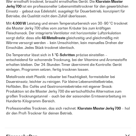
Wer ernsthaft trocknet, braucht ernsthaftes Gerät. Die
Klarstein Master
Jerky 700
ist ein professioneller Lebensmitteltrockner für den gewerblichen
Einsatz – gebaut aus Edelstahl, ausgelegt für Dauerbetrieb, konzipiert für
Betriebe, die Qualität nicht dem Zufall überlassen.
Mit
4.000 W
Leistung und einem Temperaturbereich von 30–90 °C trocknet
die Master Jerky 700 alles vom zarten Kräuter bis zum kräftigen
Fleischsnack. Der integrierte Ventilator mit horizontaler Luftzirkulation
sorgt dafür, dass alle
48 Metallroste
gleichzeitig und gleichmäßig mit
Wärme versorgt werden – kein Umschichten, kein manuelles Drehen der
Einschübe. Jedes Stück trocknet identisch.
Die Temperatur lässt sich in
1-°C-Schritten
präzise einstellen –
entscheidend für schonende Trocknung, bei der Vitamine und Aromastoffe
erhalten bleiben. Der 24-Stunden-Timer übernimmt die Kontrolle: Gerät
einlegen, Programm setzen, fertig trocknen lassen.
Metallroste statt Plastik: robuster bei Feuchtigkeit, formstabiler bei
Dauereinsatz, leichter zu reinigen. Für kleine Lebensmittelbetriebe,
Hofläden, Bio-Cafés und Gastronomiebetriebe mit eigener Snack-
Produktion ist die Master Jerky 700 die wirtschaftliche Alternative zum
großen Trocknungstunnel – auch bei der saisonalen Ernteverarbeitung im
Hunderte-Kilogramm-Bereich.
Professionelles Trocknen, das sich rechnet:
Klarstein Master Jerky 700
– hol
dir den Profi-Trockner für deinen Betrieb.