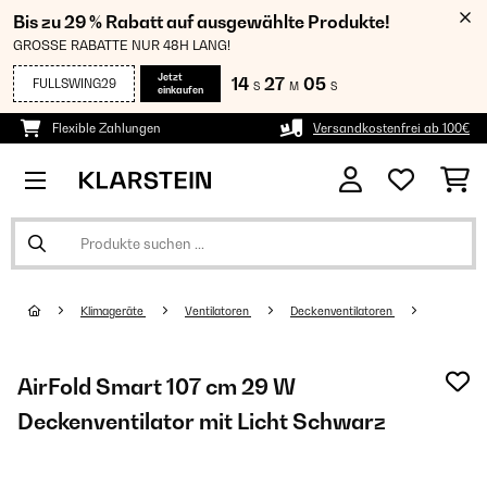
Bis zu 29 % Rabatt auf ausgewählte Produkte!
GROSSE RABATTE NUR 48H LANG!
Jetzt
14
27
05
FULLSWING29
S
M
S
einkaufen
Flexible Zahlungen
Versandkostenfrei ab 100€
Klimageräte
Ventilatoren
Deckenventilatoren
AirFold Smart 107 cm 29 W
Deckenventilator mit Licht Schwarz