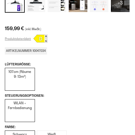
+3
159,99 €
(inkl. MwSt.)
Produktdatenblatt
ARTIKELNUMMER: 10047034
LÜFTERGRÖSSE:
107cm (Räume
9-13m²)
STEUERUNGSOPTIONEN:
WLAN +
Fernbedienung
FARBE:
Schwarz
Weiß