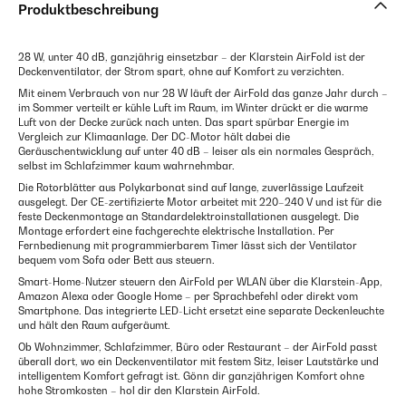
Produktbeschreibung
28 W, unter 40 dB, ganzjährig einsetzbar – der Klarstein AirFold ist der
Deckenventilator, der Strom spart, ohne auf Komfort zu verzichten.
Mit einem Verbrauch von nur 28 W läuft der AirFold das ganze Jahr durch –
im Sommer verteilt er kühle Luft im Raum, im Winter drückt er die warme
Luft von der Decke zurück nach unten. Das spart spürbar Energie im
Vergleich zur Klimaanlage. Der DC-Motor hält dabei die
Geräuschentwicklung auf unter 40 dB – leiser als ein normales Gespräch,
selbst im Schlafzimmer kaum wahrnehmbar.
Die Rotorblätter aus Polykarbonat sind auf lange, zuverlässige Laufzeit
ausgelegt. Der CE-zertifizierte Motor arbeitet mit 220–240 V und ist für die
feste Deckenmontage an Standardelektroinstallationen ausgelegt. Die
Montage erfordert eine fachgerechte elektrische Installation. Per
Fernbedienung mit programmierbarem Timer lässt sich der Ventilator
bequem vom Sofa oder Bett aus steuern.
Smart-Home-Nutzer steuern den AirFold per WLAN über die Klarstein-App,
Amazon Alexa oder Google Home – per Sprachbefehl oder direkt vom
Smartphone. Das integrierte LED-Licht ersetzt eine separate Deckenleuchte
und hält den Raum aufgeräumt.
Ob Wohnzimmer, Schlafzimmer, Büro oder Restaurant – der AirFold passt
überall dort, wo ein Deckenventilator mit festem Sitz, leiser Lautstärke und
intelligentem Komfort gefragt ist. Gönn dir ganzjährigen Komfort ohne
hohe Stromkosten – hol dir den Klarstein AirFold.