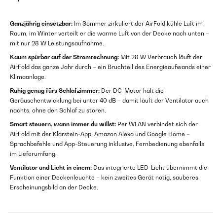
Ganzjährig einsetzbar:
Im Sommer zirkuliert der AirFold kühle Luft im
Raum, im Winter verteilt er die warme Luft von der Decke nach unten –
mit nur 28 W Leistungsaufnahme.
Kaum spürbar auf der Stromrechnung:
Mit 28 W Verbrauch läuft der
AirFold das ganze Jahr durch – ein Bruchteil des Energieaufwands einer
Klimaanlage.
Ruhig genug fürs Schlafzimmer:
Der DC-Motor hält die
Geräuschentwicklung bei unter 40 dB – damit läuft der Ventilator auch
nachts, ohne den Schlaf zu stören.
Smart steuern, wann immer du willst:
Per WLAN verbindet sich der
AirFold mit der Klarstein-App, Amazon Alexa und Google Home –
Sprachbefehle und App-Steuerung inklusive, Fernbedienung ebenfalls
im Lieferumfang.
Ventilator und Licht in einem:
Das integrierte LED-Licht übernimmt die
Funktion einer Deckenleuchte – kein zweites Gerät nötig, sauberes
Erscheinungsbild an der Decke.