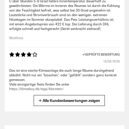
C über Stunden 5-6 Grad tiefere Innentemperatur dauerhaft zu
gewährleisten. Die Wärme im Inneren des Raumes ist durch die Kühlung
von der Feuchtigkeit befreit, was selbst bei 30 Grad angenehm ist.
Lautstärke und Stromverbrauch sind an den wenigen, extremen
Hitzetagen im Sommer akzeptabel. Das Peis-Leistungsverhältnis ist,
mit einem Angebotspreis von 422 € top. Die Lieferung durch DHL
erfolgte schnell und fachgerecht (Gerät senkrecht stehend!)
Matthias
GEPRÜFTE BEWERTUNG
13/08/2025
Das ist eine starke Klimaanlage die auch lange Räume durchgehend
abkühlt. Nicht nur ein "bisschen", oder "gefühlt" sondern ganz konkret
gemessen.
Viele einzigartige Tests finden Sie unter
https://klimaboy.de/tags/klarstein/
Christoph
Alle Kundenbewertungen zeigen
GEPRÜFTE BEWERTUNG
13/08/2025