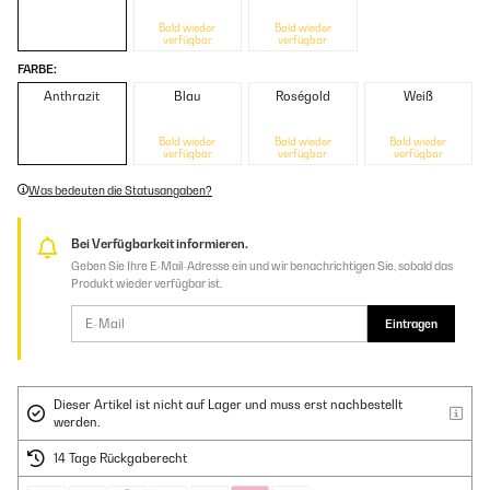
Bald wieder
Bald wieder
verfügbar
verfügbar
FARBE:
Anthrazit
Blau
Roségold
Weiß
Bald wieder
Bald wieder
Bald wieder
verfügbar
verfügbar
verfügbar
Was bedeuten die Statusangaben?
Bei Verfügbarkeit informieren.
Geben Sie Ihre E-Mail-Adresse ein und wir benachrichtigen Sie, sobald das
Produkt wieder verfügbar ist.
Eintragen
Dieser Artikel ist nicht auf Lager und muss erst nachbestellt
werden.
14 Tage Rückgaberecht