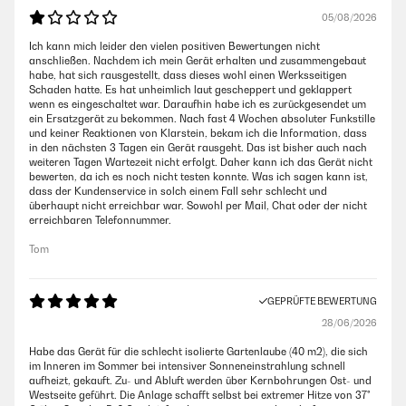
05/08/2026
Ich kann mich leider den vielen positiven Bewertungen nicht
anschließen. Nachdem ich mein Gerät erhalten und zusammengebaut
habe, hat sich rausgestellt, dass dieses wohl einen Werksseitigen
Schaden hatte. Es hat unheimlich laut gescheppert und geklappert
wenn es eingeschaltet war. Daraufhin habe ich es zurückgesendet um
ein Ersatzgerät zu bekommen. Nach fast 4 Wochen absoluter Funkstille
und keiner Reaktionen von Klarstein, bekam ich die Information, dass
in den nächsten 3 Tagen ein Gerät rausgeht. Das ist bisher auch nach
weiteren Tagen Wartezeit nicht erfolgt. Daher kann ich das Gerät nicht
bewerten, da ich es noch nicht testen konnte. Was ich sagen kann ist,
dass der Kundenservice in solch einem Fall sehr schlecht und
überhaupt nicht erreichbar war. Sowohl per Mail, Chat oder der nicht
erreichbaren Telefonnummer.
Tom
GEPRÜFTE BEWERTUNG
28/06/2026
Habe das Gerät für die schlecht isolierte Gartenlaube (40 m2), die sich
im Inneren im Sommer bei intensiver Sonneneinstrahlung schnell
aufheizt, gekauft. Zu- und Abluft werden über Kernbohrungen Ost- und
Westseite geführt. Die Anlage schafft selbst bei extremer Hitze von 37°