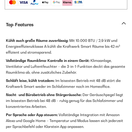
Top-Features
Kühlt auch große Räume zuverlässig:
Mit 10.000 BTU / 2,9 kW und
Energieeffizienzklasse A kühlt die Kraftwerk Smart Räume bis 42 m²
effizient und stromsparend.
Vollständige Raumklima-Kontrolle in einem Gerät:
Klimaanlage,
Ventilator und Luftentfeuchter – die 3-in-1-Funktion deckt das gesamte
Raumklima ab, ohne zusätzliches Zubehör.
Schläft leise, kühlt trotzdem:
Im leisesten Betrieb mit 48 dB stört die
Kraftwerk Smart weder im Schlafzimmer noch im Homeoffice.
Nacht- und Bürobetrieb ohne Störgeräusche:
Der Geräuschpegel liegt
im leisesten Betrieb bei 48 dB – ruhig genug für das Schlafzimmer und
konzentriertes Arbeiten.
Per Sprache oder App steuern:
Vollständige Integration mit Amazon
Alexa und Google Home – Temperatur und Modus lassen sich jederzeit
per Sprachbefehl oder Klarstein App anpassen.