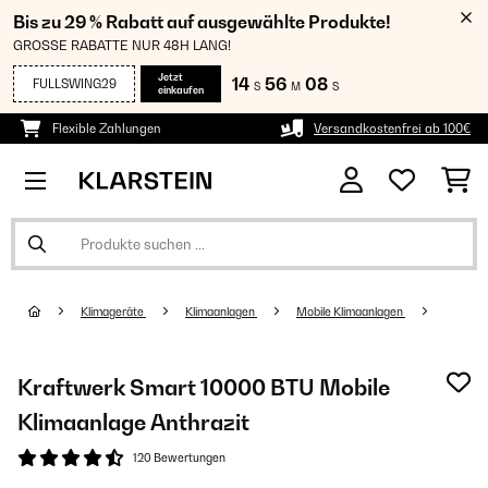
Bis zu 29 % Rabatt auf ausgewählte Produkte!
GROSSE RABATTE NUR 48H LANG!
Jetzt
14
56
07
FULLSWING29
S
M
S
einkaufen
Flexible Zahlungen
Versandkostenfrei ab 100€
Klimageräte
Klimaanlagen
Mobile Klimaanlagen
Kraftwerk Smart 10000 BTU Mobile
Klimaanlage Anthrazit
120 Bewertungen