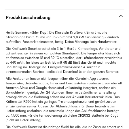
Produktbeschreibung
Heiße Sommer, kühler Kopf: Die Klarstein Kraftwerk Smart mobile
Klimaanlage kühlt Räume von 15–25 m² mit 2,9 kW Kühlleistung – einfach
aufstellen, Fensterkit einsetzen, fertig. Keine Montage, kein Handwerker.
Die Kraftwerk Smart arbeitet als 3-in-1-Gerät: Klimaanlage, Ventilator und
Luftentfeuchter in einem kompakten Standgerät. Die Temperatur lässt sich
stufenweise zwischen 18 und 32 °C einstellen, der Luftdurchsatz erreicht bis
zu 440 m³/h. Im leisesten Betrieb mit 48 dB läuft das Gerät auch nachts
unauffällig im Hintergrund. Energieeffizienzklasse A sorgt für
stromsparenden Betrieb – selbst bei Dauerlauf über den ganzen Sommer.
Alle Funktionen lassen sich bequem über die Klarstein App steuern:
Temperatur, Betriebsmodus, Timer und Gerätestatus – jederzeit, von überall.
Amazon Alexa und Google Home sind vollständig integriert, sodass ein
Sprachbefehl genügt. Der 24-Stunden-Timer mit stündlicher Einstellung
ermöglicht es, die Wohnung schon vor der Ankunft herunterzukühlen. Das
Kältemittel R290 hat ein geringes Treibhauspotenzial und gehört zu den
effizientesten seiner Klasse. Der Ablaufschlauch für Dauerbetrieb ist im
Lieferumfang enthalten; die maximale Länge des Abluftschlauchs beträgt
ca. 1.500 mm. Für die Fernbedienung wird eine CR2032-Batterie benötigt
(nicht im Lieferumfang).
Die Kraftwerk Smart ist die richtige Wahl für alle, die ihr Zuhause smart und