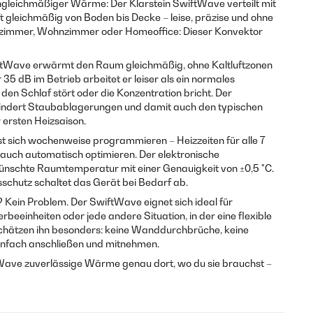
ngleichmäßiger Wärme: Der Klarstein SwiftWave verteilt mit
 gleichmäßig von Boden bis Decke – leise, präzise und ohne
afzimmer, Wohnzimmer oder Homeoffice: Dieser Konvektor
ftWave erwärmt den Raum gleichmäßig, ohne Kaltluftzonen
 35 dB im Betrieb arbeitet er leiser als ein normales
en Schlaf stört oder die Konzentration bricht. Der
indert Staubablagerungen und damit auch den typischen
ersten Heizsaison.
t sich wochenweise programmieren – Heizzeiten für alle 7
rauch automatisch optimieren. Der elektronische
ünschte Raumtemperatur mit einer Genauigkeit von ±0,5 °C.
schutz schaltet das Gerät bei Bedarf ab.
 Kein Problem. Der SwiftWave eignet sich ideal für
eeinheiten oder jede andere Situation, in der eine flexible
 schätzen ihn besonders: keine Wanddurchbrüche, keine
einfach anschließen und mitnehmen.
tWave zuverlässige Wärme genau dort, wo du sie brauchst –