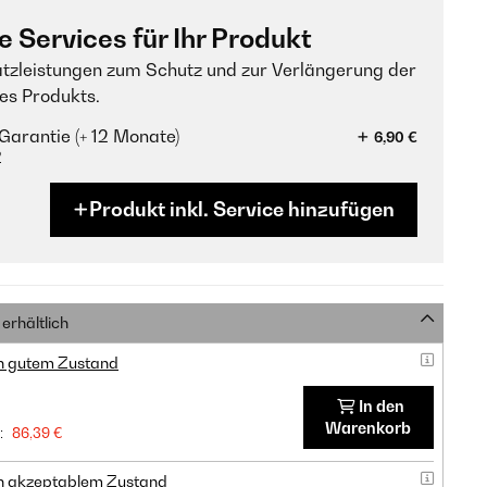
e Services für Ihr Produkt
tzleistungen zum Schutz und zur Verlängerung der
es Produkts.
Garantie (+ 12 Monate)
6,90 €
?
Produkt inkl. Service hinzufügen
erhältlich
in gutem Zustand
In den
Warenkorb
:
86,39 €
in akzeptablem Zustand