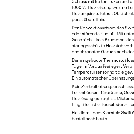
Schluss mit kalten Ecken und u
1000 W Heizleistung warme Luft
Heizungsinstallateur. Ob Schl
passt überall hin.
Der Konvektionsstrom des Swi
oder störende Zugluft. Mit unter
Gespräch – kein Brummen, das d
staubgeschützte Heizstab verh
angebrannten Geruch nach der 
Der eingebaute Thermostat läss
Tage im Voraus festlegen, Verb
Temperatursensor hält die gew
Ein automatischer Überhitzungs
Kein Zentralheizungsanschluss?
Ferienhäuser, Büroräume, Gewerb
Heizlösung gefragt ist. Mieter
Eingriffe in die Bausubstanz – 
Hol dir mit dem Klarstein Swif
bestell noch heute.