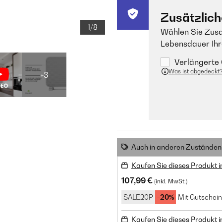
Zusätzlich
1/8
Wählen Sie Zusa
Lebensdauer Ihr
Verlängerte 
Was ist abgedeckt
+3
Auch in anderen Zuständen 
Kaufen Sie dieses Produkt 
107,99 €
(inkl. MwSt.)
SALE20P
-20%
Mit Gutschein
Kaufen Sie dieses Produkt 