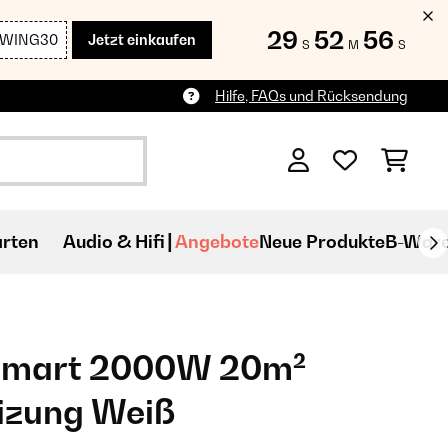
29
52
55
SWING30
Jetzt einkaufen
S
M
S
Hilfe, FAQs und Rücksendung
rten
Audio & Hifi
Angebote
Neue Produkte
B-War
Smart 2000W 20m²
izung Weiß