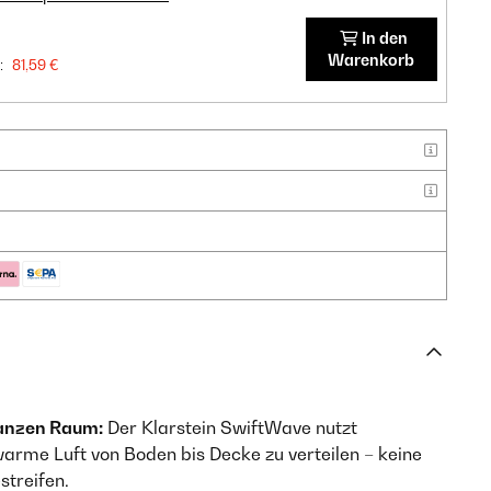
In den
Warenkorb
:
81,59 €
anzen Raum:
Der Klarstein SwiftWave nutzt
arme Luft von Boden bis Decke zu verteilen – keine
streifen.