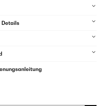
 Details
d
ienungsanleitung