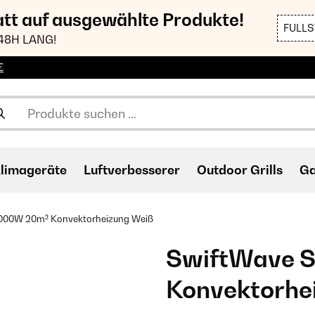
att auf ausgewählte Produkte!
FULL
48H LANG!
€
limageräte
Luftverbesserer
Outdoor Grills
Ga
000W 20m² Konvektorheizung Weiß
SwiftWave 
Konvektorhe