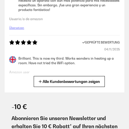
necesito un aparato con aún más potencia para mis necesidades
específicas. Sin embargo, ¡fue una gran experiencia y un
producto fantástico!
Usuario/a de amazon
Übersetzen
GEPRÜFTE BEWERTUNG
04/11/2025
Brilliant. This is now my third. Works wonders in heating up a
room. Have not tried the WiFi option.
Amazon user
Alle Kundenbewertungen zeigen
Übersetzen
GEPRÜFTE BEWERTUNG
10/11/2024
-10 €
Enfin un raditeur qui chauffe bien.La connectivité est simpleJe
recomande le produit
Abonnieren Sie unseren Newsletter und
erhalten Sie 10 € Rabatt* auf Ihren nächsten
Utilisateur d'Amazon