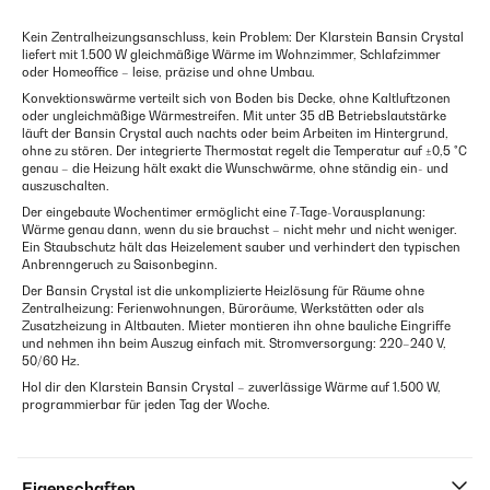
Kein Zentralheizungsanschluss, kein Problem: Der Klarstein Bansin Crystal
liefert mit 1.500 W gleichmäßige Wärme im Wohnzimmer, Schlafzimmer
oder Homeoffice – leise, präzise und ohne Umbau.
Konvektionswärme verteilt sich von Boden bis Decke, ohne Kaltluftzonen
oder ungleichmäßige Wärmestreifen. Mit unter 35 dB Betriebslautstärke
läuft der Bansin Crystal auch nachts oder beim Arbeiten im Hintergrund,
ohne zu stören. Der integrierte Thermostat regelt die Temperatur auf ±0,5 °C
genau – die Heizung hält exakt die Wunschwärme, ohne ständig ein- und
auszuschalten.
Der eingebaute Wochentimer ermöglicht eine 7-Tage-Vorausplanung:
Wärme genau dann, wenn du sie brauchst – nicht mehr und nicht weniger.
Ein Staubschutz hält das Heizelement sauber und verhindert den typischen
Anbrenngeruch zu Saisonbeginn.
Der Bansin Crystal ist die unkomplizierte Heizlösung für Räume ohne
Zentralheizung: Ferienwohnungen, Büroräume, Werkstätten oder als
Zusatzheizung in Altbauten. Mieter montieren ihn ohne bauliche Eingriffe
und nehmen ihn beim Auszug einfach mit. Stromversorgung: 220–240 V,
50/60 Hz.
Hol dir den Klarstein Bansin Crystal – zuverlässige Wärme auf 1.500 W,
programmierbar für jeden Tag der Woche.
Eigenschaften