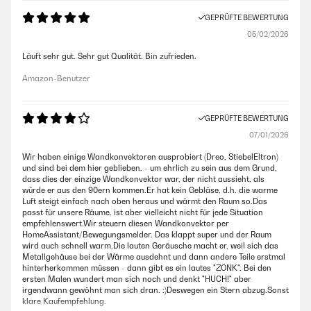
GEPRÜFTE BEWERTUNG
05/02/2026
Läuft sehr gut. Sehr gut Qualität. Bin zufrieden.
Amazon-Benutzer
GEPRÜFTE BEWERTUNG
07/01/2026
Wir haben einige Wandkonvektoren ausprobiert (Dreo, StiebelEltron)
und sind bei dem hier geblieben. - um ehrlich zu sein aus dem Grund,
dass dies der einzige Wandkonvektor war, der nicht aussieht, als
würde er aus den 90ern kommen.Er hat kein Gebläse, d.h. die warme
Luft steigt einfach nach oben heraus und wärmt den Raum so.Das
passt für unsere Räume, ist aber vielleicht nicht für jede Situation
empfehlenswert.Wir steuern diesen Wandkonvektor per
HomeAssistant/Bewegungsmelder. Das klappt super und der Raum
wird auch schnell warm.Die lauten Geräusche macht er, weil sich das
Metallgehäuse bei der Wärme ausdehnt und dann andere Teile erstmal
hinterherkommen müssen - dann gibt es ein lautes "ZONK". Bei den
ersten Malen wundert man sich noch und denkt "HUCH!" aber
irgendwann gewöhnt man sich dran. :)Deswegen ein Stern abzug.Sonst
klare Kaufempfehlung.