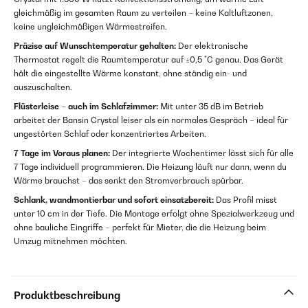
gleichmäßig im gesamten Raum zu verteilen – keine Kaltluftzonen,
keine ungleichmäßigen Wärmestreifen.
Präzise auf Wunschtemperatur gehalten:
Der elektronische
Thermostat regelt die Raumtemperatur auf ±0,5 °C genau. Das Gerät
hält die eingestellte Wärme konstant, ohne ständig ein- und
auszuschalten.
Flüsterleise – auch im Schlafzimmer:
Mit unter 35 dB im Betrieb
arbeitet der Bansin Crystal leiser als ein normales Gespräch – ideal für
ungestörten Schlaf oder konzentriertes Arbeiten.
7 Tage im Voraus planen:
Der integrierte Wochentimer lässt sich für alle
7 Tage individuell programmieren. Die Heizung läuft nur dann, wenn du
Wärme brauchst – das senkt den Stromverbrauch spürbar.
Schlank, wandmontierbar und sofort einsatzbereit:
Das Profil misst
unter 10 cm in der Tiefe. Die Montage erfolgt ohne Spezialwerkzeug und
ohne bauliche Eingriffe – perfekt für Mieter, die die Heizung beim
Umzug mitnehmen möchten.
Produktbeschreibung