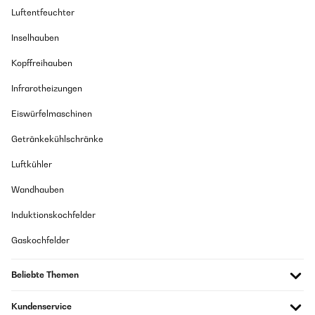
Luftentfeuchter
Inselhauben
Kopffreihauben
Infrarotheizungen
Eiswürfelmaschinen
Getränkekühlschränke
Luftkühler
Wandhauben
Induktionskochfelder
Gaskochfelder
Beliebte Themen
Kundenservice