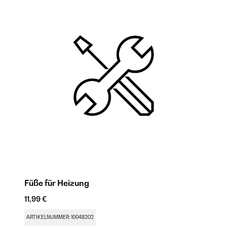
Füße für Heizung
F
11,99 €
9,
ARTIKELNUMMER: 10048202
AR