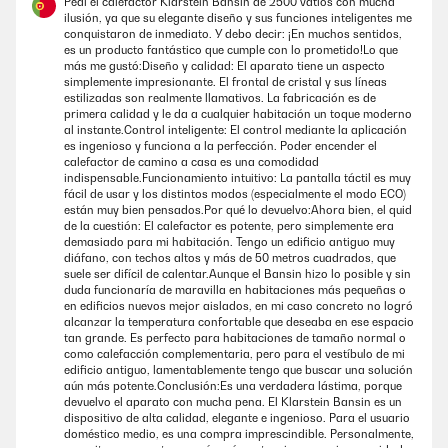
Pedí el calefactor Klarstein Bansin de 2500 vatios con mucha
ilusión, ya que su elegante diseño y sus funciones inteligentes me
18/10/2025
conquistaron de inmediato. Y debo decir: ¡En muchos sentidos,
es un producto fantástico que cumple con lo prometido!Lo que
Tolles Gerät .Schnelle Wärme einfache Handhabung super mit der App
más me gustó:Diseño y calidad: El aparato tiene un aspecto
simplemente impresionante. El frontal de cristal y sus líneas
Amazon-Benutzer
estilizadas son realmente llamativos. La fabricación es de
primera calidad y le da a cualquier habitación un toque moderno
al instante.Control inteligente: El control mediante la aplicación
GEPRÜFTE BEWERTUNG
es ingenioso y funciona a la perfección. Poder encender el
calefactor de camino a casa es una comodidad
06/10/2025
indispensable.Funcionamiento intuitivo: La pantalla táctil es muy
fácil de usar y los distintos modos (especialmente el modo ECO)
Für unseren Wintergarten (ca. 30 m²) ideal. Heizt schnell auf eingestellte
están muy bien pensados.Por qué lo devuelvo:Ahora bien, el quid
Temperatur, funktioniert im WLAN ohne Probleme, ist absolut
de la cuestión: El calefactor es potente, pero simplemente era
geräuschlos.
demasiado para mi habitación. Tengo un edificio antiguo muy
diáfano, con techos altos y más de 50 metros cuadrados, que
Amazon-Benutzer
suele ser difícil de calentar.Aunque el Bansin hizo lo posible y sin
duda funcionaría de maravilla en habitaciones más pequeñas o
en edificios nuevos mejor aislados, en mi caso concreto no logró
alcanzar la temperatura confortable que deseaba en ese espacio
tan grande. Es perfecto para habitaciones de tamaño normal o
como calefacción complementaria, pero para el vestíbulo de mi
edificio antiguo, lamentablemente tengo que buscar una solución
aún más potente.Conclusión:Es una verdadera lástima, porque
devuelvo el aparato con mucha pena. El Klarstein Bansin es un
dispositivo de alta calidad, elegante e ingenioso. Para el usuario
doméstico medio, es una compra imprescindible. Personalmente,