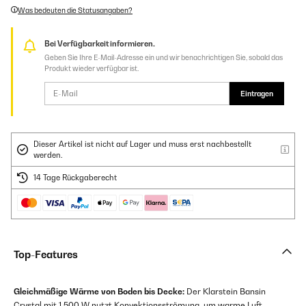
Was bedeuten die Statusangaben?
Bei Verfügbarkeit informieren.
Geben Sie Ihre E-Mail-Adresse ein und wir benachrichtigen Sie, sobald das
Produkt wieder verfügbar ist.
Eintragen
Dieser Artikel ist nicht auf Lager und muss erst nachbestellt
werden.
14 Tage Rückgaberecht
Top-Features
Gleichmäßige Wärme von Boden bis Decke:
Der Klarstein Bansin
Crystal mit 1.500 W nutzt Konvektionsströmung, um warme Luft