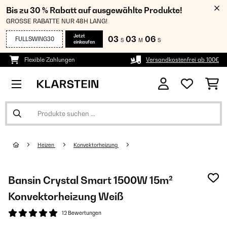
Bis zu 30 % Rabatt auf ausgewählte Produkte!
GROSSE RABATTE NUR 48H LANG!
Jetzt
03
03
05
FULLSWING30
S
M
S
einkaufen
Flexible Zahlungen
Versandkostenfrei ab 100€
Heizen
Konvektorheizung
Bansin Crystal Smart 1500W 15m²
Konvektorheizung Weiß
12 Bewertungen