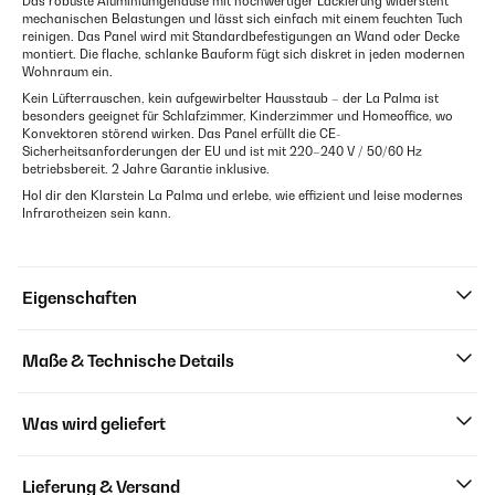
Das robuste Aluminiumgehäuse mit hochwertiger Lackierung widersteht
mechanischen Belastungen und lässt sich einfach mit einem feuchten Tuch
reinigen. Das Panel wird mit Standardbefestigungen an Wand oder Decke
montiert. Die flache, schlanke Bauform fügt sich diskret in jeden modernen
Wohnraum ein.
Kein Lüfterrauschen, kein aufgewirbelter Hausstaub – der La Palma ist
besonders geeignet für Schlafzimmer, Kinderzimmer und Homeoffice, wo
Konvektoren störend wirken. Das Panel erfüllt die CE-
Sicherheitsanforderungen der EU und ist mit 220–240 V / 50/60 Hz
betriebsbereit. 2 Jahre Garantie inklusive.
Hol dir den Klarstein La Palma und erlebe, wie effizient und leise modernes
Infrarotheizen sein kann.
Eigenschaften
Maße & Technische Details
Was wird geliefert
Lieferung & Versand