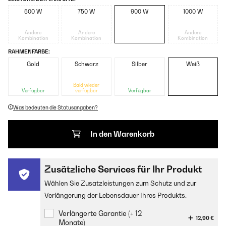
500 W
750 W
900 W
1000 W
Andere
Andere
Andere
Kombination
Kombination
Kombination
RAHMENFARBE:
Gold
Schwarz
Silber
Weiß
Bald wieder
Verfügbar
verfügbar
Verfügbar
Was bedeuten die Statusangaben?
In den Warenkorb
Zusätzliche Services für Ihr Produkt
Wählen Sie Zusatzleistungen zum Schutz und zur
Verlängerung der Lebensdauer Ihres Produkts.
Verlängerte Garantie (+ 12
12,90 €
Monate)