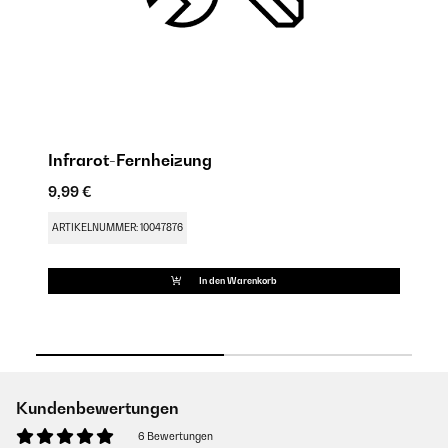
Infrarot-Fernheizung
M
9,99 €
9,
ARTIKELNUMMER: 10047876
AR
In den Warenkorb
Kundenbewertungen
6 Bewertungen