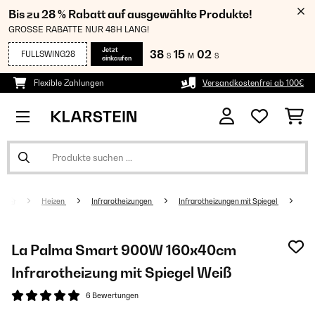
Bis zu 28 % Rabatt auf ausgewählte Produkte!
GROSSE RABATTE NUR 48H LANG!
Jetzt
38
15
01
FULLSWING28
S
M
S
einkaufen
Flexible Zahlungen
Versandkostenfrei ab 100€
Heizen
Infrarotheizungen
Infrarotheizungen mit Spiegel
La Palma Smart 900W 160x40cm
Infrarotheizung mit Spiegel Weiß
6 Bewertungen