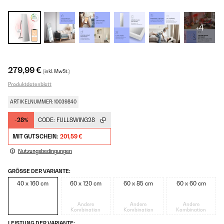
+4
279,99 €
(inkl. MwSt.)
Produktdatenblatt
ARTIKELNUMMER: 10039840
-28%
CODE:
FULLSWING28
MIT GUTSCHEIN:
201,59 €
Nutzungsbedingungen
GRÖSSE DER VARIANTE:
40 x 160 cm
60 x 120 cm
60 x 85 cm
60 x 60 cm
Andere
Andere
Andere
Kombination
Kombination
Kombination
LEISTUNG DER VARIANTE: