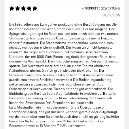
GEPRÜFTE BEWERTUNG
28/09/2025
Die Infrarotheizung kam gut verpackt und ohne Beschädigung an. Die
Montage der Standfüße war einfach auch von 1 Person möglich. Der
Spiegel sieht ganz gut im Raum aus und stört mich nicht so wie andere
Standgeräte. Ich nutze ihn als Übergangslösung, bis meine Heizung
wieder funktioniert. Die Strahlwärme ist angenehm, wenn man sich
nicht zu weit davon entfernt aufhält. Der Raum wird nicht komplett
erwärmt. Im Gegensatz zu meinem Elektrokamin Bern, auch von
Klarstein, der mit 1000 Watt Einstellung doch dem ganzen Raum eine
angenehme Wärme gibt. Die Infrarotheizung war ein Versuch Strom zu
sparen. Der Verbrauch ist allerdings, an einem Tag mit ähnlichen
Außentemperaturen, ähnlich groß wie beim Elektrokamin. Der
Stromverbrauch des Gerätes lässt sich leicht feststellen, wenn man
jeweils eine smarte Steckdose verwendet.Die Bedienungsanleitung
sollte verbessert werden, indem die möglichen einzelnen App
Steuerungen erklärt werden. Diese sind ganz gut und praktisch. Die
Einbindung des Gerätes in die App funktionierte problemlos. Batterien
für die Fernbedienung waren nicht im Lieferumfang. Ich benutze eh
lieber das Smartphone.Das Stromkabel ist leider recht
kurz.Allesinallem ein Infrarotheizgerät für die Übergangszeit/
Übergangslösung, das gut aussieht, variabel gestellt oder aufgehängt
werden kann aber vom Stromverbrauch doch nicht so günstig ist.Habe
heute, bei Außentemperaturen von 13 bis 17 Grad und 22 Grad
Raumtemperatur in 10 Stunden 7 kWh verbraucht.