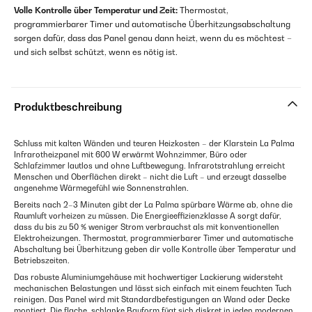
Volle Kontrolle über Temperatur und Zeit:
Thermostat,
programmierbarer Timer und automatische Überhitzungsabschaltung
sorgen dafür, dass das Panel genau dann heizt, wenn du es möchtest –
und sich selbst schützt, wenn es nötig ist.
Produktbeschreibung
Schluss mit kalten Wänden und teuren Heizkosten – der Klarstein La Palma
Infrarotheizpanel mit 600 W erwärmt Wohnzimmer, Büro oder
Schlafzimmer lautlos und ohne Luftbewegung. Infrarotstrahlung erreicht
Menschen und Oberflächen direkt – nicht die Luft – und erzeugt dasselbe
angenehme Wärmegefühl wie Sonnenstrahlen.
Bereits nach 2–3 Minuten gibt der La Palma spürbare Wärme ab, ohne die
Raumluft vorheizen zu müssen. Die Energieeffizienzklasse A sorgt dafür,
dass du bis zu 50 % weniger Strom verbrauchst als mit konventionellen
Elektroheizungen. Thermostat, programmierbarer Timer und automatische
Abschaltung bei Überhitzung geben dir volle Kontrolle über Temperatur und
Betriebszeiten.
Das robuste Aluminiumgehäuse mit hochwertiger Lackierung widersteht
mechanischen Belastungen und lässt sich einfach mit einem feuchten Tuch
reinigen. Das Panel wird mit Standardbefestigungen an Wand oder Decke
montiert. Die flache, schlanke Bauform fügt sich diskret in jeden modernen