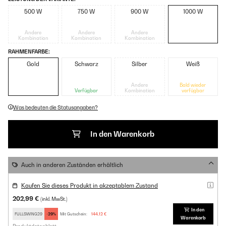
500 W
750 W
900 W
1000 W
Andere
Andere
Andere
Kombination
Kombination
Kombination
RAHMENFARBE:
Gold
Schwarz
Silber
Weiß
Andere
Bald wieder
Verfügbar
Kombination
verfügbar
Was bedeuten die Statusangaben?
In den Warenkorb
Auch in anderen Zuständen erhältlich
Kaufen Sie dieses Produkt in akzeptablem Zustand
202,99 €
(inkl. MwSt.)
In den
FULLSWING29
-29%
Mit Gutschein:
144,12 €
Warenkorb