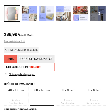
+3
289,99 €
(inkl. MwSt.)
Produktdatenblatt
ARTIKELNUMMER: 10039838
-29%
CODE:
FULLSWING29
MIT GUTSCHEIN:
205,89 €
Nutzungsbedingungen
GRÖSSE DER VARIANTE:
40 x 160 cm
60 x 120 cm
60 x 85 cm
60 x 60 cm
Andere
Andere
Andere
Kombination
Kombination
Kombination
LEISTUNG DER VARIANTE: