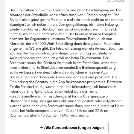
28/09/2025
Die Infrarotheizung kam gut verpackt und ohne Beschädigung an. Die
Montage der Standfüße war einfach auch von 1 Person möglich. Der
Spiegel sieht ganz gut im Raum aus und stört mich nicht so wie andere
Standgeräte. Ich nutze ihn als Übergangslösung, bis meine Heizung
wieder funktioniert. Die Strahlwärme ist angenehm, wenn man sich
nicht zu weit davon entfernt aufhält. Der Raum wird nicht komplett
erwärmt. Im Gegensatz zu meinem Elektrokamin Bern, auch von
Klarstein, der mit 1000 Watt Einstellung doch dem ganzen Raum eine
angenehme Wärme gibt. Die Infrarotheizung war ein Versuch Strom zu
sparen. Der Verbrauch ist allerdings, an einem Tag mit ähnlichen
Außentemperaturen, ähnlich groß wie beim Elektrokamin. Der
Stromverbrauch des Gerätes lässt sich leicht feststellen, wenn man
jeweils eine smarte Steckdose verwendet.Die Bedienungsanleitung
sollte verbessert werden, indem die möglichen einzelnen App
Steuerungen erklärt werden. Diese sind ganz gut und praktisch. Die
Einbindung des Gerätes in die App funktionierte problemlos. Batterien
für die Fernbedienung waren nicht im Lieferumfang. Ich benutze eh
lieber das Smartphone.Das Stromkabel ist leider recht
kurz.Allesinallem ein Infrarotheizgerät für die Übergangszeit/
Übergangslösung, das gut aussieht, variabel gestellt oder aufgehängt
werden kann aber vom Stromverbrauch doch nicht so günstig ist.Habe
heute, bei Außentemperaturen von 13 bis 17 Grad und 22 Grad
Raumtemperatur in 10 Stunden 7 kWh verbraucht.
Amazon-Benutzer
Alle Kundenbewertungen zeigen