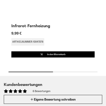
Infrarot-Fernheizung
M
9,99 €
9,
ARTIKELNUMMER: 10047876
AR
In den Warenkorb
Kundenbewertungen
6 Bewertungen
Eigene Bewertung schreiben