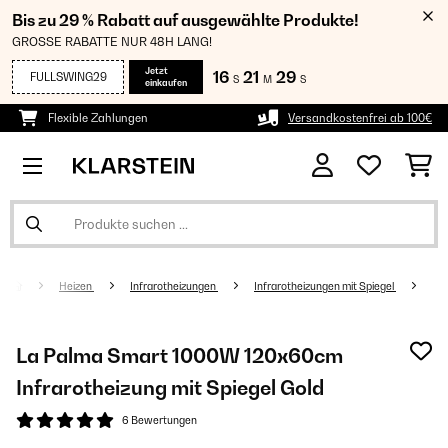
Bis zu 29 % Rabatt auf ausgewählte Produkte!
GROSSE RABATTE NUR 48H LANG!
Jetzt
16
21
28
FULLSWING29
S
M
S
einkaufen
Flexible Zahlungen
Versandkostenfrei ab 100€
Heizen
Infrarotheizungen
Infrarotheizungen mit Spiegel
La Palma Smart 1000W 120x60cm
Infrarotheizung mit Spiegel Gold
6 Bewertungen