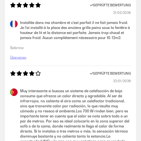
18/12/2025
GEPRÜFTE BEWERTUNG
21/03/2026
Super Heizung geht super
Installée dans ma chambre et c'est parfait il ne fait jamais froid.
Amazon-Benutzer
Je l'ai installé à la place des anciens grille pains sous la fenêtre à
hauteur de lit et la distance est parfaite. Jamais trop chaud et
jamais froid. Aucun complètement nécessaire pour 10-12m2.
GEPRÜFTE BEWERTUNG
Sabrina
07/12/2025
Übersetzen
Als Bild ist schon, heizleistung naja, Thermostat zeigt falsche Werte.
Amazon-Benutzer
GEPRÜFTE BEWERTUNG
22/01/2026
GEPRÜFTE BEWERTUNG
Muy interesante si buscas un sistema de calefacción de bajo
22/11/2025
consumo que ofrezca un calor directo y agradable. Al ser de
infrarrojos, no calienta el aire como un calefactor tradicional,
Sehr zufrieden!Hohe LeistungDer Heizkörper kam sehr gut verpackt und
sino que transmite calor por radiación, lo que resulta muy
wurde leicht an der Wand gebaut und strahlt sehr angenehme Wärme
cómodo y no reseca el ambiente.Los 700 W rinden bien, pero es
und ist wie ein Bild!
importante tener en cuenta que el calor se nota sobre todo a un
par de metros. Por eso es ideal colocarlo en la zona superior del
Amazon-Benutzer
sofá o de la cama, donde realmente te llega el calor de forma
directa. Si lo instalas a tres metros o más, la sensación térmica
disminuye bastante y no calienta tanto la estancia.La