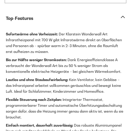
Top-Features
Sofortwärme ohne Vorheizzeit:
Der Klarstein Wonderwall Art
Infrarotheizpanel mit 700 W gibt Infrarotwärme direkt an Oberflächen
und Personen ab – spürbar warm in 2–3 Minuten, ohne die Raumluft
erst aufheizen zu müssen.
Bis zur Hälfte weniger Stromkosten:
Dank Energieeffizienzklasse A
verbraucht der Wonderwall Art bis zu 50 % weniger Strom als
konventionelle elektrische Heizgeräte – bei gleichem Wärmekomfort.
Lautlos und ohne Staubaufwirbelung:
Kein Ventilator, kein Gebläse –
das Infrarotpanel arbeitet vollkommen geräuschlos und bewegt keine
Luft. Ideal für Schlafzimmer, Kinderzimmer und Homeoffice.
Flexible Steuerung nach Zeitplan:
Integrierter Thermostat,
programmierbarer Timer und automatische Überhitzungsabschaltung
sorgen dafür, dass die Heizung immer genau dann aktiv ist, wenn du sie
brauchst.
Einfach montiert, dauerhaft zuverlässig:
Das robuste Aluminiumpanel