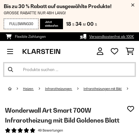
Bis zu 30 % Rabatt auf ausgewählte Produkte!
GROSSE RABATTE NUR 48H LANG!
Jetzt
18
33
59
FULLSWING30
S
M
S
einkaufen
Flexible Zahlungen
Versandkostenfrei ab 100€
Heizen
Infrarotheizungen
Infrarotheizungen mit Bild
Wonderwall Art Smart 700W
Infrarotheizung mit Bild Goldenes Blatt
49 Bewertungen