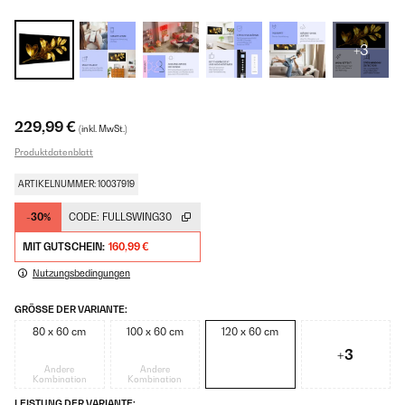
+3
229,99 €
(inkl. MwSt.)
Produktdatenblatt
ARTIKELNUMMER: 10037919
-30%
CODE:
FULLSWING30
MIT GUTSCHEIN:
160,99 €
Nutzungsbedingungen
GRÖSSE DER VARIANTE:
80 x 60 cm
100 x 60 cm
120 x 60 cm
+3
Andere
Andere
Kombination
Kombination
LEISTUNG DER VARIANTE: