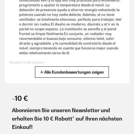
conectividad WiFi y la app son muy prácticas para encenderlo,
GEPRÜFTE BEWERTUNG
programarlo o ajustar la temperatura desde el móvil. La
16/07/2025
detección de presencia ayuda a ahorrar energía reduciendo la
potencia cuando no hay nadie delante. Además, al no tener
Funktion perfekt und schnell warm
ventilador, es totalmente silencioso, perfecto para trabajar, leer
o dormir sin ruidos.El diseño es moderno, discreto y al ir en la
Amazon-Benutzer
pared no ocupa espacio. La instalación es sencilla y el panel
frontal se limpia fácilmente.En conjunto, un radiador muy
recomendable si buscas bajo consumo, silencio total, calor
directo y agradable, y la comodidad de controlarlo desde el
GEPRÜFTE BEWERTUNG
móvil, siempre teniendo en cuenta que funciona mejor cuando
13/11/2024
estás relativamente cerca de él.
Sieht aus wie ein Bild, Heizt sehr schnell, einfach nur empfehlenswert.
Usuario/a de amazon
Amazon-Benutzer
Alle Kundenbewertungen zeigen
Übersetzen
GEPRÜFTE BEWERTUNG
GEPRÜFTE BEWERTUNG
20/01/2026
16/10/2024
-10 €
Abbiamo acquistato questo quadro elettrico quasi un anno fa, ci
Das Bild ist echt super !Vorneweg muss ich sagen, das es das 2. Bild (
siamo trovati benissimo, oltre ad essere molto bello
Abonnieren Sie unseren Newsletter und
Infrarot Bild) ist. Das 1. Bild wurde von DPD gebracht und ja, der Karton
esteticamente é anche molto utile.É un quadro a infrarossi,
war schon beschädigt und so war auch das Bild, furchtbar (2.
erhalten Sie 10 € Rabatt* auf Ihren nächsten
ovviamente non riesce a riscaldare una grande stanza, ma una
Bild).Gleich mit dem Auftraggeber gemailt und das Problem wurde
di 10/15mq riesce benissimo a dare quel calore
sofort gelöst, herzlichen Dank dafür.Das 2. Bild kam mit GLS (nach 2
Einkauf!
piacevole.Riscalda soprattutto la parte dove viene appoggiato e
Tagen) , keine Schäden, keine Fussabdrücke auf den Karton, super.Bis
se ci sono oggetti vicino a sé!È un acquisto molto carino, lo