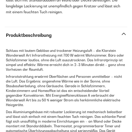
lässt sich mit Standarddübeln an Wand oder Decke befestigen. Die
langlebige Lackierung ist unempfindlich gegen Kratzer und lässt sich
mit einem feuchten Tuch reinigen.
Produktbeschreibung
Schluss mit lautem Gebläse und trockener Heizungsluft – die Klarstein
Wonderwall Art Infrarotheizung mit 700 W wärmt Wohnzimmer, Büro oder
Schlafzimmer lautlos, ohne die Luft auszutrocknen. Das Infrarotprinzip ist
simpel und effektiv: Wärme erreicht dich in 2–3 Minuten direkt – ganz ohne
Vorheizen der Raumluft.
Infrarotstrahlung erwärmt Oberflächen und Personen unmittelbar – nicht
die Luft. Das Ergebnis: angenehme Wärme wie in der Sonne, ohne
Staubaufwirbelung, ohne Geräusche. Gerade in Schlafzimmern,
Kinderzimmern und Homeoffice ist das ein entscheidender Vorteil
gegenüber Konvektoren. Mit Energieeffizienzklasse A verbraucht der
Wonderwall Art bis zu 50 % weniger Strom als herkömmliche elektrische
Heizgeräte.
Das Aluminiumgehäuse mit robuster Lackierung ist mechanisch belastbar
und lässt sich einfach mit einem feuchten Tuch reinigen. Das schlanke Panel
fügt sich unauffällig in moderne Einrichtungen ein – an Wand oder Decke
montiert mit Standarddübeln. Thermostat, programmierbarer Timer und
automatische Überhitzungsabschaltung sind serienmäßig. Das Gerät