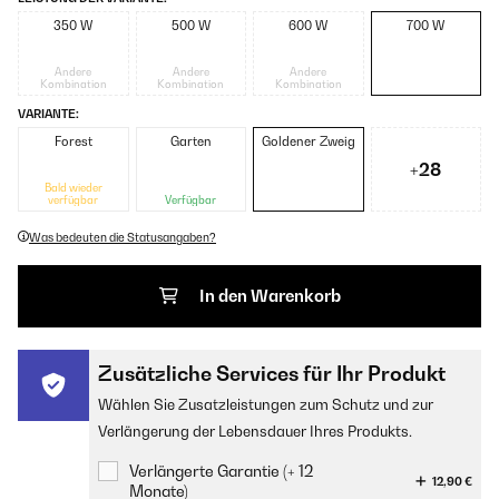
350 W
500 W
600 W
700 W
Andere
Andere
Andere
Kombination
Kombination
Kombination
VARIANTE:
Forest
Garten
Goldener Zweig
+28
Bald wieder
verfügbar
Verfügbar
Was bedeuten die Statusangaben?
In den Warenkorb
Zusätzliche Services für Ihr Produkt
Wählen Sie Zusatzleistungen zum Schutz und zur
Verlängerung der Lebensdauer Ihres Produkts.
Verlängerte Garantie (+ 12
12,90 €
Monate)