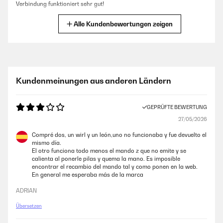
Verbindung funktioniert sehr gut!
Amazon-Benutzer
Alle Kundenbewertungen zeigen
GEPRÜFTE BEWERTUNG
28/01/2026
Das Thema Infrarot Heizung zieht bei mir zum ersten mal ein.Mein Ziel
Kundenmeinungen aus anderen Ländern
ist Eine Notheizung für einen Stromausfall zu haben. Im Zusammenspiel
mit einem Energiespeicher ist dann auch ein Zimmer im Winter warm.
Ist zwar dafür nicht gedacht funktioniert aber trotzdem.
GEPRÜFTE BEWERTUNG
Amazon-Benutzer
27/05/2026
Compré dos, un wirl y un león,uno no funcionaba y fue devuelto el
mismo día.
GEPRÜFTE BEWERTUNG
El otro funciona todo menos el mando z que no emite y se
19/12/2025
calienta al ponerle pilas y quema la mano. Es imposible
encontrar el recambio del mando tal y como ponen en la web.
Alles perfekt.
En general me esperaba más de la marca
Amazon-Benutzer
ADRIAN
Übersetzen
GEPRÜFTE BEWERTUNG