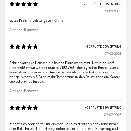
GEPRÜFTE BEWERTUNG
21/02/2026
Gutes Preis - / Leistungsverhältnis
Amazon-Benutzer
GEPRÜFTE BEWERTUNG
07/02/2026
Sehr dekorative Heizung die keinen Platz wegnimmt. Natürlich darf
man nicht erwarten das man mit 160 Watt einen großen Raum heizen
kann. Aber in meinem Partyraum ist sie als Frostschutz verbaut und
bringt immerhin 5 Grad mehr Temperatur in den Raum ohne die Kosten
explodieren zu lassen.
Amazon-Benutzer
GEPRÜFTE BEWERTUNG
02/02/2026
Macht sich optisch toll im Zimmer. Habe es direkt an der Wand neben
dem Bett. Es wird sofort angenehm warm und die App Steuerung und