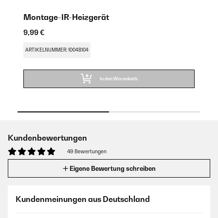
Montage-IR-Heizgerät
I
9,99 €
9,
ARTIKELNUMMER: 10048104
AR
In den Warenkorb
Kundenbewertungen
49 Bewertungen
Eigene Bewertung schreiben
Kundenmeinungen aus Deutschland