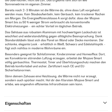
die Oberflächen, nicht die Luft. Das Ergebnis fühlt sich an wie
Sonnenwärme im eigenen Zimmer.
Bereits nach 2–3 Minuten ist die Wärme da, ohne dass Luft vorgeheizt
werden muss. Kein Staubaufwirbeln, kein Geräusch, kein trockener Rachen
am Morgen. Die Energieeffizienzklasse A sorgt dafür, dass der Mojave
Smart bis zu 50 % weniger Strom verbraucht als konventionelle
Elektroheizungen – ein echter Vorteil im täglichen Betrieb.
Das Gehäuse aus robustem Aluminium mit hochwertigem Lackschutz ist
wischfest und widerstandsfähig gegen alltägliche Beanspruchung. Dank
Standarddübeln lässt sich das Panel an Wand oder Decke montieren. Der
schlanke, elegante Look – erhältlich in Weiß, Schwarz und Edelstahloptik –
fügt sich nahtlos in moderne Wohnräume ein.
Besonders geeignet für Schlafzimmer, Kinderzimmer und Homeoffice: Dort,
wo Konvektoren störenden Luftzug erzeugen, arbeitet der Mojave Smart
völlig geräuschlos. Thermostat, Timer und Überhitzungsschutz machen den
Betrieb komfortabel und sicher. Zertifiziert nach CE und EU-
Sicherheitsnormen.
Gönn deinem Zuhause eine Heizlösung, die Wärme nicht nur erzeugt,
sondern auch spürbar macht. Hol dir den Klarstein Mojave Smart und
erlebe, wie angenehm effizientes Infrarotheizen sein kann.
Eigenschaften