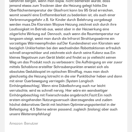
Gefahren bergen, wenn man bspw. nicht bemerken würde, dass
jemand etwas zum Trocknen über die Heizung gelegt hätte.Die
Oberflächentemperatur der Glasfront kann bis 95 Grad erreichen,
womit sowohl eine Entflammbarkeit zu bedenken ist, als auch einer
Verbrennungsgefahr z.B. für Kinder durch Belehrung vorgebeugt
werden muss.Die Klarstein Mojave Heizung zeichnet sich durch ihre
Lautlosigkeit im Betrieb aus, weist aber in der Heizwirkung eine
zögerliche Wirkung auf. Dennoch, auch wenn die Raumtemperatur nur
langsam steigt, weist man durch die Infrarot Strahlungswärme ein
vorzeitiges Wärmeempfinden auf.Der Kundendienst von Klarstein war
bezüglich Unklarheiten bei den wechselnden Rabattaktionen erfreulich
schnell ansprechbar und zeichnete sich durch seine Kulanz aus.Ein
kleines Negativum zum Gerät bleibt und findet so ja vielleicht seinen
Weg um das Produkt noch zu verbessern: Die Aufhängung an vier zuvor
mittels Schablone erstellter Schraubenpunkten erweist sich als
absolutes Geduldsspiel im optischen Blindflug, muss man doch
gleichzeitig die Heizung lotrecht in die vier Punktlöcher heben und dann
mit einer Querbewegung verriegeln (System Langloch
Einhängebeschlag). Wenn eine Dübelbohrung auch nur leicht
verrutschte, wird es schnell nervig. Hier wäre ein wandseitiger
Einhängebeschlag mit Fixierschraube angebracht.Fazit:Ein nach
erstem eingehenden Nutzungsversuch überzeugendes und zudem
höchst dekoratives Gerät mit leichtem Optimierungspotential in der
Befestigung. 4.5 Sterne wären passend, zugleich (bislang) aber auch
unsere Weiterempfehlung!
Amazon-Benutzer