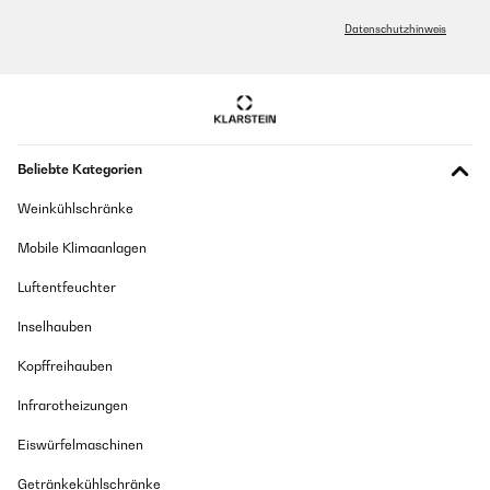
Datenschutzhinweis
GEPRÜFTE BEWERTUNG
11/12/2024
Beau produit fonctionnel et original.
Utilisateur d'Amazon
Beliebte Kategorien
Übersetzen
Weinkühlschränke
Mobile Klimaanlagen
GEPRÜFTE BEWERTUNG
30/11/2024
Luftentfeuchter
It’s easy to use, and looks good.
Inselhauben
Utilisateur d'Amazon
Kopffreihauben
Übersetzen
Infrarotheizungen
Eiswürfelmaschinen
GEPRÜFTE BEWERTUNG
25/11/2024
Getränkekühlschränke