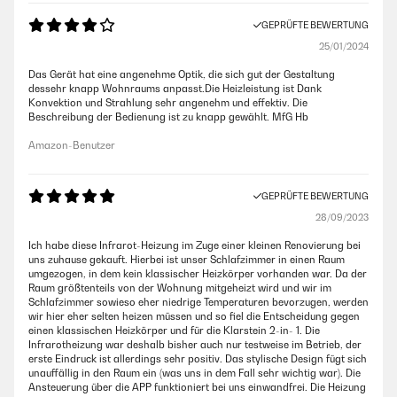
GEPRÜFTE BEWERTUNG
25/01/2024
Das Gerät hat eine angenehme Optik, die sich gut der Gestaltung
dessehr knapp Wohnraums anpasst.Die Heizleistung ist Dank
Konvektion und Strahlung sehr angenehm und effektiv. Die
Beschreibung der Bedienung ist zu knapp gewählt. MfG Hb
Amazon-Benutzer
GEPRÜFTE BEWERTUNG
28/09/2023
Ich habe diese Infrarot-Heizung im Zuge einer kleinen Renovierung bei
uns zuhause gekauft. Hierbei ist unser Schlafzimmer in einen Raum
umgezogen, in dem kein klassischer Heizkörper vorhanden war. Da der
Raum größtenteils von der Wohnung mitgeheizt wird und wir im
Schlafzimmer sowieso eher niedrige Temperaturen bevorzugen, werden
wir hier eher selten heizen müssen und so fiel die Entscheidung gegen
einen klassischen Heizkörper und für die Klarstein 2-in- 1. Die
Infrarotheizung war deshalb bisher auch nur testweise im Betrieb, der
erste Eindruck ist allerdings sehr positiv. Das stylische Design fügt sich
unauffällig in den Raum ein (was uns in dem Fall sehr wichtig war). Die
Ansteuerung über die APP funktioniert bei uns einwandfrei. Die Heizung