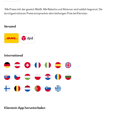
Übersetzen
*Alle Preise inkl. der gesetzl. MwSt. Alle Rabatte und Aktionen sind zeitlich begrenzt. Die
durchgestrichenen Preise entsprechen dem bisherigen Preis bei Klarstein.
GEPRÜFTE BEWERTUNG
18/10/2023
Versand
Good quality product well made thank you
Amazon user
Übersetzen
International
GEPRÜFTE BEWERTUNG
29/09/2023
Ce radiateur mural est à la fois un appareil de chauffage efficace
et une pièce d'art moderne qui a transformé notre espace de vie.
L'installation a été incroyablement simple grâce aux instructions
claires fournies, et j'ai pu le monter en quelques étapes sans
aucune difficulté.Le design est tout simplement magnifique. Il
ressemble véritablement à une œuvre d'art contemporaine, ce qui
ajoute une touche élégante à notre intérieur. Il est difficile de
croire qu'il s'agit en réalité d'un radiateur ! La finition est
Klarstein App herunterladen
impeccable, avec des matériaux de haute qualité qui donnent un
aspect luxueux.En ce qui concerne les performances, ce radiateur