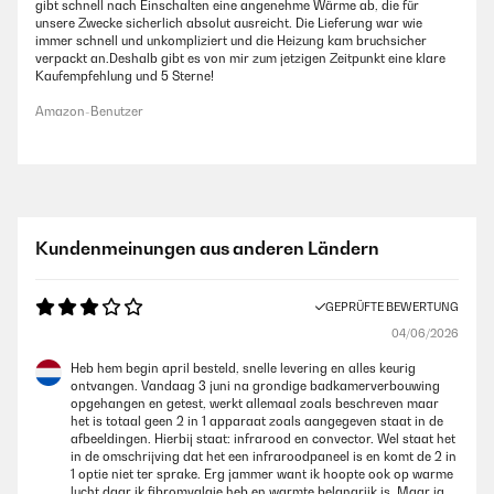
gibt schnell nach Einschalten eine angenehme Wärme ab, die für
unsere Zwecke sicherlich absolut ausreicht. Die Lieferung war wie
immer schnell und unkompliziert und die Heizung kam bruchsicher
verpackt an.Deshalb gibt es von mir zum jetzigen Zeitpunkt eine klare
Kaufempfehlung und 5 Sterne!
Amazon-Benutzer
Kundenmeinungen aus anderen Ländern
GEPRÜFTE BEWERTUNG
04/06/2026
Heb hem begin april besteld, snelle levering en alles keurig
ontvangen. Vandaag 3 juni na grondige badkamerverbouwing
opgehangen en getest, werkt allemaal zoals beschreven maar
het is totaal geen 2 in 1 apparaat zoals aangegeven staat in de
afbeeldingen. Hierbij staat: infrarood en convector. Wel staat het
in de omschrijving dat het een infraroodpaneel is en komt de 2 in
1 optie niet ter sprake. Erg jammer want ik hoopte ook op warme
lucht daar ik fibromyalgie heb en warmte belangrijk is. Maar ja