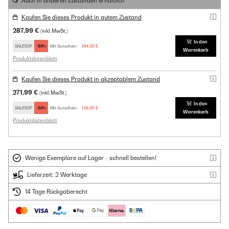
Auch in anderen Zuständen erhältlich
Kaufen Sie dieses Produkt in gutem Zustand
287,99 €
(inkl. MwSt.)
In den
SALE50P
-50%
Mit Gutschein:
144,00 €
Warenkorb
Produktdatenblatt
Kaufen Sie dieses Produkt in akzeptablem Zustand
271,99 €
(inkl. MwSt.)
In den
SALE50P
-50%
Mit Gutschein:
136,00 €
Warenkorb
Produktdatenblatt
Wenige Exemplare auf Lager - schnell bestellen!
Lieferzeit: 2 Werktage
14 Tage Rückgaberecht