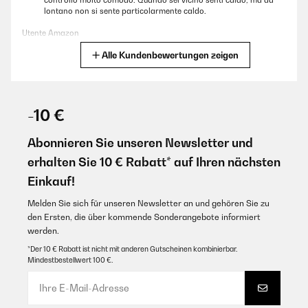
controllo molto comodo. Quando sei vicino senti caldo, ma da
lontano non si sente particolarmente caldo.
Utente Amazon
Alle Kundenbewertungen zeigen
Übersetzen
GEPRÜFTE BEWERTUNG
19/12/2024
-10 €
Mi piace molto, design, funzionamento, scalda bene, bella la luce
colorata e la possibilità di usarlo come lavagna.
Abonnieren Sie unseren Newsletter und
erhalten Sie 10 € Rabatt* auf Ihren nächsten
Utente Amazon
Einkauf!
Übersetzen
Melden Sie sich für unseren Newsletter an und gehören Sie zu
den Ersten, die über kommende Sonderangebote informiert
GEPRÜFTE BEWERTUNG
werden.
17/12/2024
*Der 10 € Rabatt ist nicht mit anderen Gutscheinen kombinierbar.
Ottimo prodotto se messo vicino a dove si opera.
Mindestbestellwert 100 €.
Utente Amazon
Übersetzen