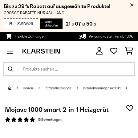
Bis zu 29 % Rabatt auf ausgewählte Produkte!
GROSSE RABATTE NUR 48H LANG!
Jetzt
21
07
49
FULLSWING29
S
M
S
einkaufen
Flexible Zahlungen
Versandkostenfrei ab 100€
Heizen
Infrarotheizungen
Infrarotheizungen mit Bild
Mojave 1000 smart 2-in-1 Heizgerät
15 Bewertungen