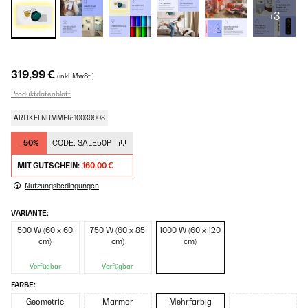
+3
319,99 €
(inkl. MwSt.)
Produktdatenblatt
ARTIKELNUMMER: 10039908
-50%
CODE:
SALE50P
MIT GUTSCHEIN:
160,00 €
Nutzungsbedingungen
VARIANTE:
500 W (60 x 60
750 W (60 x 85
1000 W (60 x 120
cm)
cm)
cm)
Verfügbar
Verfügbar
FARBE:
Geometric
Marmor
Mehrfarbig