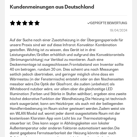
Kundenmeinungen aus Deutschland
GEPRÜFTE BEWERTUNG
19/04/2024
Auf der Suche nach einer Zusatzheizung in der Übergangsperiode für
unsere Praxis sind wir auf diese Infrarot-Konvektor-Kombination
gestoßen. Wichtig ist zu wissen, das Gerät ist in drei
Leistungsstufen/Größen erhältlich und aufgrund des Konvektoranteils
(Strömungsrichtung) nur Vertikal zu montieren. Auch eine
Deckenmontage ist ausgeschlossen.Frontabstand von Inventar sollte
40 cm betragen, rundum 20 cm. Dies scheint uns nach Messungen
seitlich jedoch übertrieben, und geringer möglich ohne dass ein
Wärmestau (in der Fensternische) entsteht oder an den Nischenseiten
messbar wäre.Die Optik der Glasfront, die zudem (unbeheizt) als
Whiteboard nutzbar wäre, vor allem aber die gleichzeitige LED
Illumination (Farben und Stärke in Stufen wählbar), ergeben eine zweite
höchst dekorative Funktion der Wandheizung.Die Heizung ist technisch
stark ausgerüstet, kann am Heizkörper, als auch mit der beiliegenden
Handfernbedienung im Raum sicher gesteuert werden.Zudem weist sie
ein WLAN Modul auf, womit jeder damit ausgestattete Raum mit der
kostenlosen Klarstein App vom Licht bis zur Thermostatregelung
steuerbar ist. Dies kann sogar in Abhängigkeiten von lokaler
Außentemperatur oder anderen Faktoren automatisiert werden.Die
damit gegebene Fernsteuerbarkeit der Heizung könnte aber auch