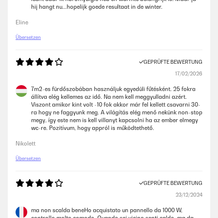
hij hangt nu...hopelijk goede resultaat in de winter.
Eline
Übersetzen
GEPRÜFTE BEWERTUNG
17/02/2026
7m2-es fürdőszobában használjuk egyedüli fűtésként. 25 fokra
állítva elég kellemes az idő. Na nem kell meggyulladni azért.
Viszont amikor kint volt -10 fok akkor már fel kellett csavarni 30-
ra hogy ne faggyunk meg. A világítás elég menő nekünk non-stop
megy, így este nem is kell villanyt kapcsolni ha az ember elmegy
wc-re. Pozitívum, hogy appról is működtethető.
Nikolett
Übersetzen
GEPRÜFTE BEWERTUNG
23/12/2024
ma non scalda beneHo acquistato un pannello da 1000 W,