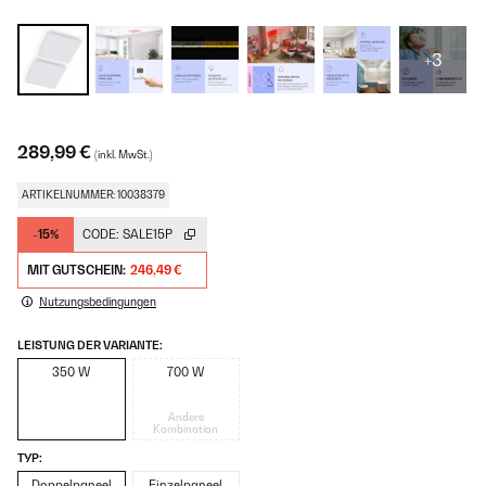
+3
289,99 €
(inkl. MwSt.)
ARTIKELNUMMER: 10038379
-15%
CODE:
SALE15P
MIT GUTSCHEIN:
246,49 €
Nutzungsbedingungen
LEISTUNG DER VARIANTE:
350 W
700 W
Andere
Kombination
TYP:
Doppelpaneel
Einzelpaneel