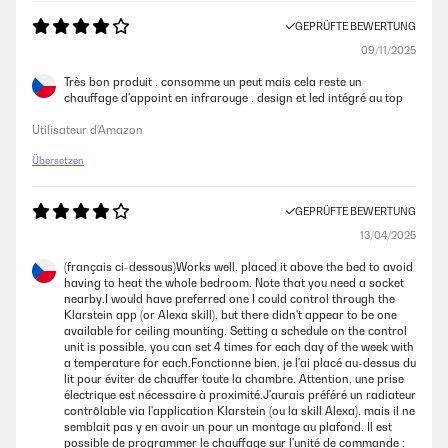
GEPRÜFTE BEWERTUNG
09/11/2025
Très bon produit , consomme un peut mais cela reste un
chauffage d'appoint en infrarouge , design et led intégré au top
Utilisateur d'Amazon
Übersetzen
GEPRÜFTE BEWERTUNG
13/04/2025
(français ci-dessous)Works well, placed it above the bed to avoid
having to heat the whole bedroom. Note that you need a socket
nearby.I would have preferred one I could control through the
Klarstein app (or Alexa skill), but there didn't appear to be one
available for ceiling mounting. Setting a schedule on the control
unit is possible, you can set 4 times for each day of the week with
a temperature for each.Fonctionne bien, je l'ai placé au-dessus du
lit pour éviter de chauffer toute la chambre. Attention, une prise
électrique est nécessaire à proximité.J'aurais préféré un radiateur
contrôlable via l'application Klarstein (ou la skill Alexa), mais il ne
semblait pas y en avoir un pour un montage au plafond. Il est
possible de programmer le chauffage sur l'unité de commande :