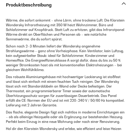
Produktbeschreibung
Wärme, die sofort ankommt – ohne Lärm, ohne trockene Luft: Die Klarstein
Wondersky Infrarotheizung mit 350 W heizt Wohnzimmer, Büro und
Schlafzimmer auf Knopfdruck. Statt Luft zu erhitzen, gibt das Infrarotpanel
Wärme direkt an Oberflächen und Personen ab – wie natürliche
Sonnenwärme, die du sofort spürst.
Schon nach 2–3 Minuten liefert der Wondersky angenehme
Strahlungswärme – ganz ohne Vorheizphase. Kein Ventilator, kein Luftzug,
kein aufgewirbelter Staub: ideal für Schlafzimmer, Kinderzimmer und
Homeoffice. Die Energieeffizienzklasse A sorgt dafür, dass du bis zu 50 %
weniger Stromkosten hast als mit konventionellen Elektroheizungen – bei
gleichem Wohlfühlklima.
Das robuste Aluminiumgehäuse mit hochwertiger Lackierung ist stoßfest
und lässt sich einfach mit einem feuchten Tuch reinigen. Der Wondersky
lässt sich mit Standarddübeln an Wand oder Decke befestigen. Der
Thermostat, ein programmierbarer Timer sowie der automatische
Überhitzungsschutz sorgen für zuverlässigen Dauerbetrieb. Das Panel
erfüllt die CE-Normen der EU und ist mit 220–240 V / 50/60 Hz kompatibel.
Lieferung mit 2 Jahren Garantie.
Das flache, elegante Design fügt sich nahtlos in moderne Einrichtungen ein
– ob als alleinige Heizquelle oder als Ergänzung zur bestehenden Heizung.
Perfekt beim Einzug in eine neue Wohnung oder nach einer Renovierung.
Hol dir den Klarstein Wondersky und erlebe, wie effizient und leise Heizen