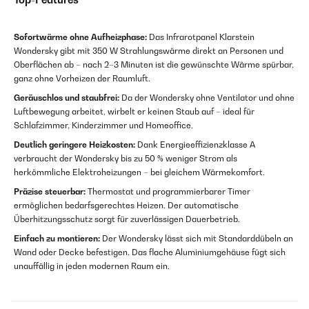
Sofortwärme ohne Aufheizphase:
Das Infrarotpanel Klarstein
Wondersky gibt mit 350 W Strahlungswärme direkt an Personen und
Oberflächen ab – nach 2–3 Minuten ist die gewünschte Wärme spürbar,
ganz ohne Vorheizen der Raumluft.
Geräuschlos und staubfrei:
Da der Wondersky ohne Ventilator und ohne
Luftbewegung arbeitet, wirbelt er keinen Staub auf – ideal für
Schlafzimmer, Kinderzimmer und Homeoffice.
Deutlich geringere Heizkosten:
Dank Energieeffizienzklasse A
verbraucht der Wondersky bis zu 50 % weniger Strom als
herkömmliche Elektroheizungen – bei gleichem Wärmekomfort.
Präzise steuerbar:
Thermostat und programmierbarer Timer
ermöglichen bedarfsgerechtes Heizen. Der automatische
Überhitzungsschutz sorgt für zuverlässigen Dauerbetrieb.
Einfach zu montieren:
Der Wondersky lässt sich mit Standarddübeln an
Wand oder Decke befestigen. Das flache Aluminiumgehäuse fügt sich
unauffällig in jeden modernen Raum ein.