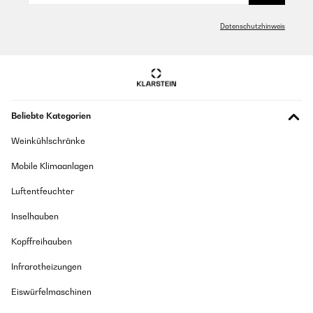
le radiateur fonctionne parfaitement! par contre la touche M de
la radiocommande ne répond pas, impossible de programmer
Datenschutzhinweis
l'appareil qui est bloqué en mode manuel! Que faire
Utilisateur d'Amazon
Übersetzen
Beliebte Kategorien
Weinkühlschränke
Mobile Klimaanlagen
Luftentfeuchter
Inselhauben
Kopffreihauben
Infrarotheizungen
Eiswürfelmaschinen