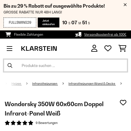
Bis zu 29 % Rabatt auf ausgewählte Produkte!
GROSSE RABATTE NUR 48H LANG!
Jetzt
10
07
50
FULLSWING29
S
M
S
einkaufen
Flexible Zahlungen
Versandkostenfrei ab 100€
Heizen
Infrarotheizungen
Infrarotheizungen Wand & Decke
Wondersky 350W 60x60cm Doppel
Infrarot-Panel​​ Weiß
9 Bewertungen