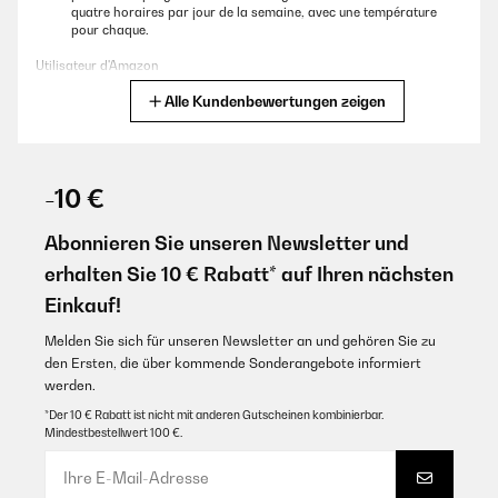
quatre horaires par jour de la semaine, avec une température
pour chaque.
Utilisateur d'Amazon
Alle Kundenbewertungen zeigen
Übersetzen
GEPRÜFTE BEWERTUNG
29/01/2025
-10 €
Alors j’étais un peu sceptique car plusieurs avis disaient que ça
marchait moyen et que ça prenait du temps à chauffer.Mais alors
Abonnieren Sie unseren Newsletter und
pas du tout!Ça chauffe vite, et super pratique avec le thermostat
erhalten Sie 10 € Rabatt* auf Ihren nächsten
sans fil livré avec qui permet de le piloter soit manuellement soit
via une programmation personnalisable.Et cerise sur le gâteau,
Einkauf!
non seulement c’est très facile à installer mais je n’avais pas
réalisé qu’il était avec un rétro-éclairage inclus! Trop beau!
Melden Sie sich für unseren Newsletter an und gehören Sie zu
Utilisateur d'Amazon
den Ersten, die über kommende Sonderangebote informiert
werden.
Übersetzen
*Der 10 € Rabatt ist nicht mit anderen Gutscheinen kombinierbar.
Mindestbestellwert 100 €.
GEPRÜFTE BEWERTUNG
05/12/2024