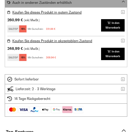
Auch in anderen Zuständen erhältlich
Kaufen Sie dieses Produkt in gutem Zustand
260,99 €
(inkl. MwSt.)
In den
Warenkorb
SALE15P
-15%
Mit Gutschein:
221,84 €
Kaufen Sie dieses Produkt in akzeptablem Zustand
246,99 €
(inkl. MwSt.)
In den
Warenkorb
SALE15P
-15%
Mit Gutschein:
209,94 €
Sofort lieferbar
Lieferzeit: 2 - 3 Werktage
14 Tage Rückgaberecht
Top-Features