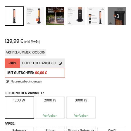
+3
129,99 €
(inkl. MwSt.)
ARTIKELNUMMER: 10035095
-30%
CODE:
FULLSWING30
MIT GUTSCHEIN:
90,99 €
Nutzungsbedingungen
LEISTUNG DER VARIANTE:
1200 W
2000 W
3000 W
Verfügbar
Verfügbar
FARBE:
Schwarz
Silber
Silber / Schwarz
Weiß