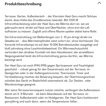
Produktbeschreibung
Terrasse, Garten, Außenbereich – der Klarstein Heat Guru macht Schluss
damit, dass Kälte das Draußensitzen beendet. Mit 1200 W
Infrarotheizleistung setzt der Heat Guru die Wärme dort an, wo sie
gebraucht wird: direkt auf Haut und Oberflächen, ohne erst die Luft
aufheizen zu müssen. Zugluft und offene Räume spielen dabei keine Rolle.
Die Infrarotstrahlung mit Wellenlängen von 2–10 μm dringt direkt ins
Gewebe ein – das Wärmeempfinden setzt sofort ein, ohne Vorheizzeit. Die
Keramik-Infrarotlampe ist auf über 10.000 Betriebsstunden ausgelegt und
läuft jahrelang ohne Leuchtmittelwechsel. Ein Wärmeschutzschild
verhindert den direkten Kontakt mit dem Heizelement; der einstellbare
Neigungswinkel lenkt die Infrarotstrahlung genau dorthin, wo Wärme
benötigt wird.
Der Heat Guru ist nach IP44/IP65 gegen Spritzwasser und Feuchtigkeit
geschützt – robust genug für den Dauereinsatz auf der Terrasse, im
Gastgarten oder in der Außengastronomie. Thermostat, Timer und
Fernbedienung machen die Steuerung bequem, der Überhitzungsschutz
schaltet das Gerät im Bedarfsfall automatisch ab. Zur Decken- oder
Wandmontage geeignet.
Wer seine Terrasse konsequent nutzen möchte, verlängert die Außensaison
damit um 4–6 Monate – ob beim Abendessen auf der Terrasse, im
Restaurant-Außenbereich oder im Hotelgarten. Der Heat Guru funktioniert
ganzjährig und auch dann, wenn die Temperaturen fallen.