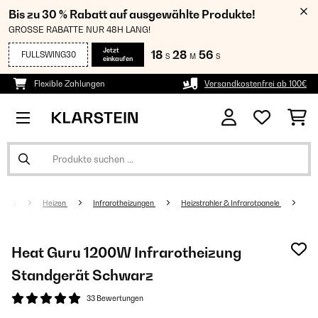
Bis zu 30 % Rabatt auf ausgewählte Produkte!
GROSSE RABATTE NUR 48H LANG!
Jetzt
18
28
56
FULLSWING30
S
M
S
einkaufen
Flexible Zahlungen
Versandkostenfrei ab 100€
Heizen
Infrarotheizungen
Heizstrahler & Infrarotpanele
Heat Guru 1200W Infrarotheizung
Standgerät​ Schwarz
33 Bewertungen