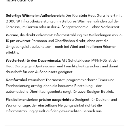
Sofortige Wärme im Außenbereich:
Der Klarstein Heat Guru liefert mit
2.000 W Infrarotheizleistung unmittelbares Wärmeempfinden auf der
Terrasse, im Garten oder in der Außengastronomie – ohne Vorheizzeit.
Wärme, die direkt ankommt:
Infrarotstrahlung mit Wellenlängen von 2–
10 μm erwärmt Personen und Oberflächen direkt, ohne erst die
Umgebungsluft aufzuheizen – auch bei Wind und in offenen Räumen
effektiv.
Wetterfest für den Dauereinsatz:
Mit Schutzklasse IP44/IP65 ist der
Heat Guru gegen Spritzwasser und Feuchtigkeit gesichert und damit
dauerhaft für den Außeneinsatz geeignet.
Komfortabel steuerbar:
Thermostat, programmierbarer Timer und
Fernbedienung ermöglichen die bequeme Einstellung – der
automatische Überhitzungsschutz sorgt für zuverlässigen Betrieb.
Flexibel montierbar, präzise ausgerichtet:
Geeignet für Decken- und
Wandmontage; der einstellbare Neigungswinkel richtet die
Infrarotstrahlung gezielt auf den gewünschten Bereich aus.