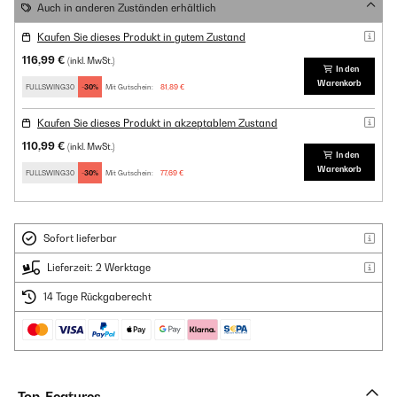
Auch in anderen Zuständen erhältlich
Kaufen Sie dieses Produkt in gutem Zustand
116,99 €
(inkl. MwSt.)
In den
Warenkorb
FULLSWING30
-30%
Mit Gutschein:
81,89 €
Kaufen Sie dieses Produkt in akzeptablem Zustand
110,99 €
(inkl. MwSt.)
In den
Warenkorb
FULLSWING30
-30%
Mit Gutschein:
77,69 €
Sofort lieferbar
Lieferzeit: 2 Werktage
14 Tage Rückgaberecht
Top-Features