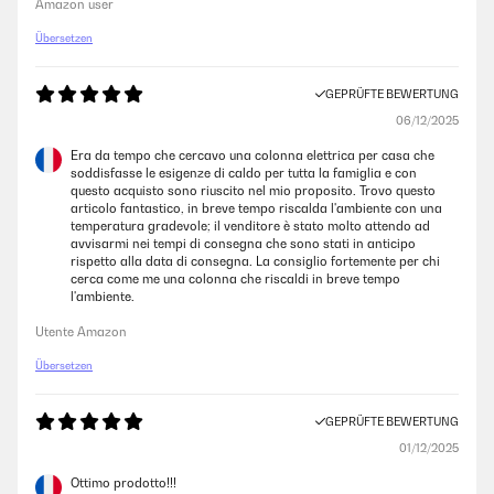
Macht was es soll, für die Übergangszeit oder den kurzen Einsatz gut
Amazon user
zu gebrauchen.
Übersetzen
Amazon-Benutzer
GEPRÜFTE BEWERTUNG
GEPRÜFTE BEWERTUNG
06/12/2025
14/11/2025
Era da tempo che cercavo una colonna elettrica per casa che
soddisfasse le esigenze di caldo per tutta la famiglia e con
Der Artikel wurde sehr schnell geliefert, war sehr gut verpackt, der
questo acquisto sono riuscito nel mio proposito. Trovo questo
Karton war ohne Beschädigung. Das Aufbauen war relativ schnell
articolo fantastico, in breve tempo riscalda l'ambiente con una
gemacht, alles Erforderliche war enthalten. Das Gerät wirkt
temperatura gradevole; il venditore è stato molto attendo ad
hochwertig, das Oszillieren hat was. Die Wärmeleistung mit 2000W ist
avvisarmi nei tempi di consegna che sono stati in anticipo
für eine rundum verglaste Terrasse mit ca. 25qm ( kein geschlossener
rispetto alla data di consegna. La consiglio fortemente per chi
Wintergarten) nicht ausreichend. Haben einen zweiten bestellt, der
cerca come me una colonna che riscaldi in breve tempo
genauso gut und schnell geliefert wurde. Nun wird es warm.
l'ambiente.
Amazon-Benutzer
Utente Amazon
Übersetzen
GEPRÜFTE BEWERTUNG
11/11/2025
GEPRÜFTE BEWERTUNG
Alles superHeizt einen großen Raum
01/12/2025
Amazon-Benutzer
Ottimo prodotto!!!