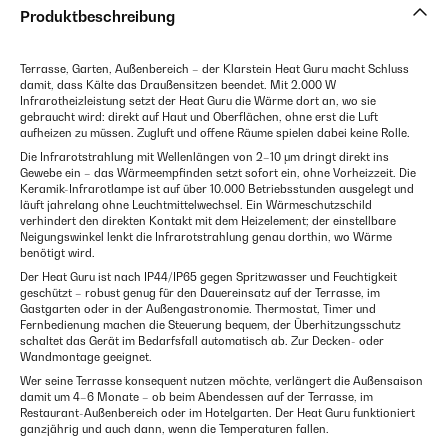
Produktbeschreibung
Terrasse, Garten, Außenbereich – der Klarstein Heat Guru macht Schluss
damit, dass Kälte das Draußensitzen beendet. Mit 2.000 W
Infrarotheizleistung setzt der Heat Guru die Wärme dort an, wo sie
gebraucht wird: direkt auf Haut und Oberflächen, ohne erst die Luft
aufheizen zu müssen. Zugluft und offene Räume spielen dabei keine Rolle.
Die Infrarotstrahlung mit Wellenlängen von 2–10 μm dringt direkt ins
Gewebe ein – das Wärmeempfinden setzt sofort ein, ohne Vorheizzeit. Die
Keramik-Infrarotlampe ist auf über 10.000 Betriebsstunden ausgelegt und
läuft jahrelang ohne Leuchtmittelwechsel. Ein Wärmeschutzschild
verhindert den direkten Kontakt mit dem Heizelement; der einstellbare
Neigungswinkel lenkt die Infrarotstrahlung genau dorthin, wo Wärme
benötigt wird.
Der Heat Guru ist nach IP44/IP65 gegen Spritzwasser und Feuchtigkeit
geschützt – robust genug für den Dauereinsatz auf der Terrasse, im
Gastgarten oder in der Außengastronomie. Thermostat, Timer und
Fernbedienung machen die Steuerung bequem, der Überhitzungsschutz
schaltet das Gerät im Bedarfsfall automatisch ab. Zur Decken- oder
Wandmontage geeignet.
Wer seine Terrasse konsequent nutzen möchte, verlängert die Außensaison
damit um 4–6 Monate – ob beim Abendessen auf der Terrasse, im
Restaurant-Außenbereich oder im Hotelgarten. Der Heat Guru funktioniert
ganzjährig und auch dann, wenn die Temperaturen fallen.