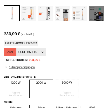
+3
239,99 €
(inkl. MwSt.)
ARTIKELNUMMER: 10033692
-15%
CODE:
SALE15P
MIT GUTSCHEIN:
203,99 €
Nutzungsbedingungen
LEISTUNG DER VARIANTE:
1200 W
2000 W
3000 W
Andere
Andere
Kombination
Kombination
FARBE:
Schwarz
Silber
Silber / Schwarz
Weiß