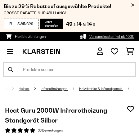
Bis zu 29 % Rabatt auf ausgewählte Produkte!
GROSSE RABATTE NUR 48H LANG!
Jetzt
49
14
13
FULLSWING29
S
M
S
einkaufen
Flexible Zahlungen
Versandkostenfrei ab 100€
Heizen
Infrarotheizungen
Heizstrahler & Infrarotpanele
Heat Guru 2000W Infrarotheizung
Standgerät​ Silber
33 Bewertungen