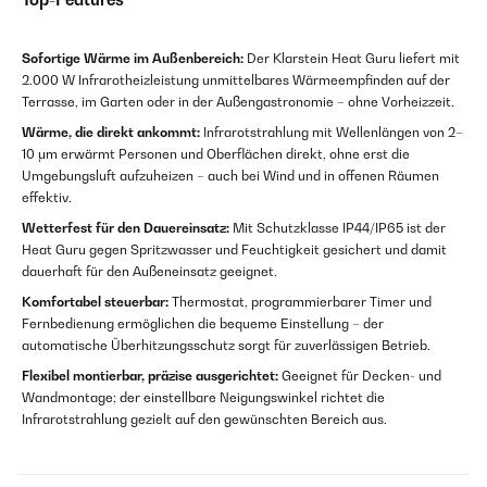
Sofortige Wärme im Außenbereich:
Der Klarstein Heat Guru liefert mit
2.000 W Infrarotheizleistung unmittelbares Wärmeempfinden auf der
Terrasse, im Garten oder in der Außengastronomie – ohne Vorheizzeit.
Wärme, die direkt ankommt:
Infrarotstrahlung mit Wellenlängen von 2–
10 μm erwärmt Personen und Oberflächen direkt, ohne erst die
Umgebungsluft aufzuheizen – auch bei Wind und in offenen Räumen
effektiv.
Wetterfest für den Dauereinsatz:
Mit Schutzklasse IP44/IP65 ist der
Heat Guru gegen Spritzwasser und Feuchtigkeit gesichert und damit
dauerhaft für den Außeneinsatz geeignet.
Komfortabel steuerbar:
Thermostat, programmierbarer Timer und
Fernbedienung ermöglichen die bequeme Einstellung – der
automatische Überhitzungsschutz sorgt für zuverlässigen Betrieb.
Flexibel montierbar, präzise ausgerichtet:
Geeignet für Decken- und
Wandmontage; der einstellbare Neigungswinkel richtet die
Infrarotstrahlung gezielt auf den gewünschten Bereich aus.