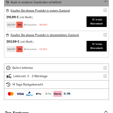
Auch in anderen Zuständen erhältlich
Kaufen Sie dieses Produkt in gutem Zustand
215,99 €
(inkl. MwSt.)
In den
Warenkorb
SALE15P
-15%
Mit Gutschein:
183,59 €
Kaufen Sie dieses Produkt in akzeptablem Zustand
203,99 €
(inkl. MwSt.)
In den
Warenkorb
SALE15P
-15%
Mit Gutschein:
173,39 €
Sofort lieferbar
Lieferzeit: 2 - 3 Werktage
14 Tage Rückgaberecht
Top-Features