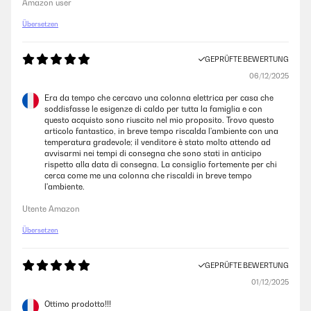
Macht was es soll, für die Übergangszeit oder den kurzen Einsatz gut
Amazon user
zu gebrauchen.
Übersetzen
Amazon-Benutzer
GEPRÜFTE BEWERTUNG
GEPRÜFTE BEWERTUNG
06/12/2025
14/11/2025
Era da tempo che cercavo una colonna elettrica per casa che
soddisfasse le esigenze di caldo per tutta la famiglia e con
Der Artikel wurde sehr schnell geliefert, war sehr gut verpackt, der
questo acquisto sono riuscito nel mio proposito. Trovo questo
Karton war ohne Beschädigung. Das Aufbauen war relativ schnell
articolo fantastico, in breve tempo riscalda l'ambiente con una
gemacht, alles Erforderliche war enthalten. Das Gerät wirkt
temperatura gradevole; il venditore è stato molto attendo ad
hochwertig, das Oszillieren hat was. Die Wärmeleistung mit 2000W ist
avvisarmi nei tempi di consegna che sono stati in anticipo
für eine rundum verglaste Terrasse mit ca. 25qm ( kein geschlossener
rispetto alla data di consegna. La consiglio fortemente per chi
Wintergarten) nicht ausreichend. Haben einen zweiten bestellt, der
cerca come me una colonna che riscaldi in breve tempo
genauso gut und schnell geliefert wurde. Nun wird es warm.
l'ambiente.
Amazon-Benutzer
Utente Amazon
Übersetzen
GEPRÜFTE BEWERTUNG
11/11/2025
GEPRÜFTE BEWERTUNG
Alles superHeizt einen großen Raum
01/12/2025
Amazon-Benutzer
Ottimo prodotto!!!