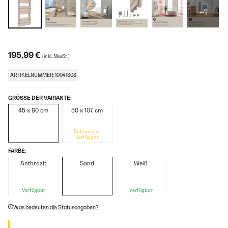
+4
195,99 €
(inkl. MwSt.)
ARTIKELNUMMER: 10041808
GRÖSSE DER VARIANTE:
45 x 80 cm
50 x 107 cm
Bald wieder
verfügbar
FARBE:
Anthrazit
Sand
Weiß
Verfügbar
Verfügbar
Was bedeuten die Statusangaben?