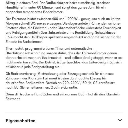
Alltag in deinem Bad. Der Badheizkörper heizt zuverlässig, trocknet
Handtücher in unter 60 Minuten und sorgt das ganze Jahr für ein
angenehm temperiertes Badezimmer.
Der Fairmont leistet zwischen 400 und 1.200 W – genug, um auch an kalten
Morgen schnell Wärme zu erzeugen. Die abgerundeten Rohrenden schonen
Frotteetücher, die Edelstahl- oder Chromoberfläche widersteht Feuchtigkeit
und Reinigungsmitteln über Jahrzehnte ohne Rostbildung. Schutzklasse
IP24 macht den Heizkörper spritzwassergeschützt und damit sicher für den
Einsatz im Badezimmer.
Thermostat, programmierbarer Timer und automatische
Überhitzungsabschaltung sorgen dafür, dass der Fairmont immer genau
dann arbeitet, wenn du ihn brauchst – und selbstständig stoppt, wenn er es
nicht mehr tun sollte. Der Betrieb ist geräuschlos, das Leiterdesign fügt sich
stilsicher in jede Badgestaltung ein.
Ob Badrenovierung, Mietwohnung oder Einzugsgeschenk für ein neues
Zuhause – der Klarstein Fairmont ist eine durchdachte Lösung für
dauerhaften Badkomfort. Betrieb an 220–240 V / 50 Hz, CE-zertifiziert
nach EU-Sicherheitsnormen, 2 Jahre Garantie.
Gönn dir trockene Handtücher und ein warmes Bad – hol dir den Klarstein
Fairmont.
Eigenschaften