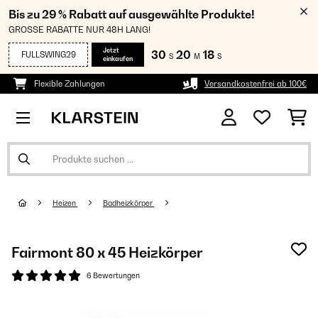
Bis zu 29 % Rabatt auf ausgewählte Produkte!
GROSSE RABATTE NUR 48H LANG!
Jetzt
30
20
18
FULLSWING29
S
M
S
einkaufen
Flexible Zahlungen
Versandkostenfrei ab 100€
Heizen
Badheizkörper
Fairmont 80 x 45 Heizkörper
6 Bewertungen