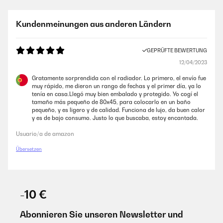
02/05/2023
Wir haben uns für den kleinen Heizkörper entschieden weil das Bad
Kundenmeinungen aus anderen Ländern
sehr klein ist und wir ihn zur Ergänzung für die Fußbodenheizung
benötigen. Die Installation durch einen befreundetet Fachmann hat
auch super geklappt. Die Verarbeitung und Qualität hat auch einen
GEPRÜFTE BEWERTUNG
guten Eindruck gemacht. Außerdem macht er einen schicken Eindruck
im Bad und ist sehr kompakt.
12/04/2023
Amazon-Benutzer
Gratamente sorprendida con el radiador. Lo primero, el envío fue
muy rápido, me dieron un rango de fechas y el primer día, ya lo
tenía en casa.Llegó muy bien embalado y protegido. Yo cogí el
tamaño más pequeño de 80x45, para colocarlo en un baño
GEPRÜFTE BEWERTUNG
pequeño, y es ligero y de calidad. Funciona de lujo, da buen calor
12/04/2023
y es de bajo consumo. Justo lo que buscaba, estoy encantada.
Der Heizkörper ist Qualitativ, sehr hochwertig.Auch die Lackierung ist
Usuario/a de amazon
Kratz und stoßfest.Angeschlossen ist der Heizkörper relativ
schnell.Klasse Ergänzung für unsere Handtücher, nun haben diese
Übersetzen
einen passenden Platz zum trocknen und sind immer schön
vorgewärmt! ️
Amazon-Benutzer
-10 €
Abonnieren Sie unseren Newsletter und