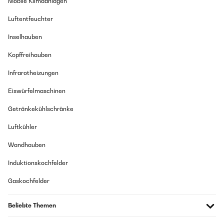
Mobile Klimaanlagen
Luftentfeuchter
Inselhauben
Kopffreihauben
Infrarotheizungen
Eiswürfelmaschinen
Getränkekühlschränke
Luftkühler
Wandhauben
Induktionskochfelder
Gaskochfelder
Beliebte Themen