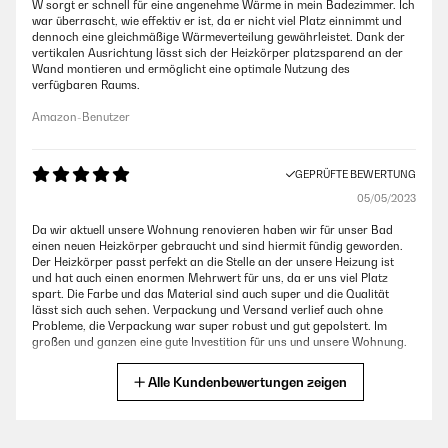
W sorgt er schnell für eine angenehme Wärme in mein Badezimmer. Ich
war überrascht, wie effektiv er ist, da er nicht viel Platz einnimmt und
dennoch eine gleichmäßige Wärmeverteilung gewährleistet. Dank der
vertikalen Ausrichtung lässt sich der Heizkörper platzsparend an der
Wand montieren und ermöglicht eine optimale Nutzung des
verfügbaren Raums.
Amazon-Benutzer
GEPRÜFTE BEWERTUNG
05/05/2023
Da wir aktuell unsere Wohnung renovieren haben wir für unser Bad
einen neuen Heizkörper gebraucht und sind hiermit fündig geworden.
Der Heizkörper passt perfekt an die Stelle an der unsere Heizung ist
und hat auch einen enormen Mehrwert für uns, da er uns viel Platz
spart. Die Farbe und das Material sind auch super und die Qualität
lässt sich auch sehen. Verpackung und Versand verlief auch ohne
Probleme, die Verpackung war super robust und gut gepolstert. Im
großen und ganzen eine gute Investition für uns und unsere Wohnung.
Amazon-Benutzer
Alle Kundenbewertungen zeigen
GEPRÜFTE BEWERTUNG