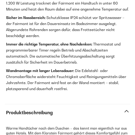
1.200 W Leistung trocknet der Fairmont ein Handtuch in unter 60
Minuten und heizt den Raum dabei auf eine angenehme Temperatur auf.
Sicher im Nassbereich:
Schutzklasse IP24 schützt vor Spritzwasser –
der Fairmont ist für den Dauereinsatz im Badezimmer ausgelegt.
Abgerundete Rohrenden sorgen dafür, dass Frotteetücher nicht
beschädigt werden.
Immer die richtige Temperatur, ohne Nachdenken:
Thermostat und
programmierbarer Timer regeln Betrieb und Abschaltzeiten
automatisch. Die automatische Überhitzungsabschaltung sorgt
zusätzlich für Sicherheit im Dauerbetrieb.
Wandmontage mit langer Lebensdauer:
Die Edelstahl- oder
Chromoberfläche widersteht Feuchtigkeit und Reinigungsmitteln über
Jahrzehnte. Der Fairmont wird fest an der Wand montiert – stabil,
platzsparend und dauerhaft rostfrei.
Produktbeschreibung
Warme Handtücher nach dem Duschen – das kennt man eigentlich nur aus
guten Hotels. Mit dem Klarstein Fairmont gehört dieses Komfortgefühl zum