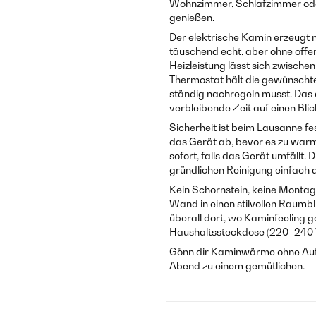
Wohnzimmer, Schlafzimmer oder
genießen.
Der elektrische Kamin erzeugt 
täuschend echt, aber ohne offe
Heizleistung lässt sich zwische
Thermostat hält die gewünscht
ständig nachregeln musst. Das d
verbleibende Zeit auf einen Blic
Sicherheit ist beim Lausanne fe
das Gerät ab, bevor es zu warm
sofort, falls das Gerät umfällt
gründlichen Reinigung einfach
Kein Schornstein, keine Montag
Wand in einen stilvollen Raumb
überall dort, wo Kaminfeeling ge
Haushaltssteckdose (220–240 V,
Gönn dir Kaminwärme ohne Aufw
Abend zu einem gemütlichen.