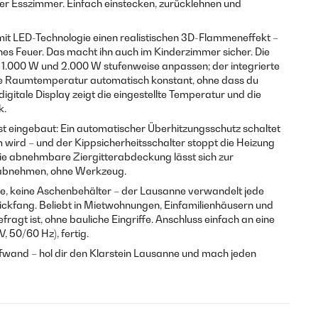
 Esszimmer. Einfach einstecken, zurücklehnen und
mit LED-Technologie einen realistischen 3D-Flammeneffekt –
nes Feuer. Das macht ihn auch im Kinderzimmer sicher. Die
n 1.000 W und 2.000 W stufenweise anpassen; der integrierte
e Raumtemperatur automatisch konstant, ohne dass du
igitale Display zeigt die eingestellte Temperatur und die
k.
st eingebaut: Ein automatischer Überhitzungsschutz schaltet
 wird – und der Kippsicherheitsschalter stoppt die Heizung
. Die abnehmbare Ziergitterabdeckung lässt sich zur
 abnehmen, ohne Werkzeug.
e, keine Aschenbehälter – der Lausanne verwandelt jede
lickfang. Beliebt in Mietwohnungen, Einfamilienhäusern und
fragt ist, ohne bauliche Eingriffe. Anschluss einfach an eine
 50/60 Hz), fertig.
and – hol dir den Klarstein Lausanne und mach jeden