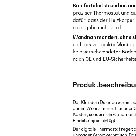
Komfortabel steuerbar, auc
präziser Thermostat und a
dafür, dass der Heizkörper 
nicht gebraucht wird.
Wandnah montiert, ohne s
und das verdeckte Montage
kein verschwendeter Bodenr
nach CE und EU-Sicherheit
Produktbeschreibu
Der Klarstein Delgado vereint s
der im Wohnzimmer, Flur oder Sc
Kasten, sondern ein wandmontie
Einrichtungen einfügt.
Der digitale Thermostat regelt 
unnötiger Stromverbrauch. Das 