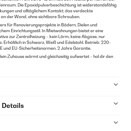
enraum. Die Epoxidpulverbeschichtung ist widerstandsfähig
ngen und alltäglichem Kontakt; das verdeckte
 an der Wand, ohne sichtbare Schrauben.
ers für Renovierungsprojekte in Bädern, Dielen und
hem Einrichtungsstil. In Mietwohnungen bietet er eine
ive zur Zentralheizung – kein Lärm, keine Abgase, nur
Erhältlich in Schwarz, Weiß und Edelstahl. Betrieb: 220–
 CE und EU-Sicherheitsnormen. 2 Jahre Garantie.
dein Zuhause wärmt und gleichzeitig aufwertet – hol dir den
 Details