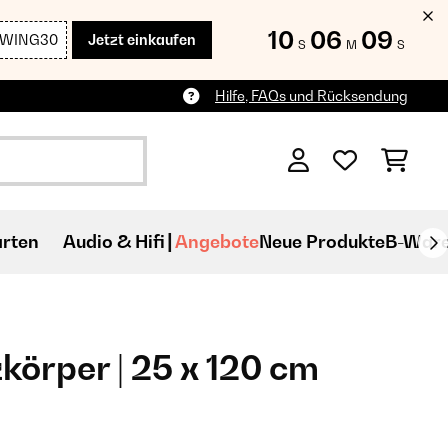
10
06
08
SWING30
Jetzt einkaufen
S
M
S
Hilfe, FAQs und Rücksendung
rten
Audio & Hifi
Angebote
Neue Produkte
B-War
körper | 25 x 120 cm