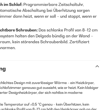
h im Schlaf:
Programmierbare Zeitschaltuhr,
utomatische Abschaltung bei Überhitzung sorgen
immer dann heizt, wenn er soll – und stoppt, wenn er
ichtbare Schrauben:
Das schlanke Profil von 8–12 cm
system halten den Delgado bündig an der Wand –
aum, kein störendes Schraubenbild. Zertifiziert
snormen.
ng
chlichtes Design mit zuverlässiger Wärme – ein Heizkörper,
hlafzimmer genauso gut aussieht, wie er heizt. Kein klobiger
rter Designheizkörper, der sich nahtlos in moderne
die Temperatur auf ±0,5 °C genau – kein Überhitzen, kein
schlanke Profil von 8–12 cm hält den Heizkörper nah an der