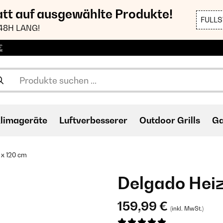
att auf ausgewählte Produkte!
FULL
48H LANG!
€
limageräte
Luftverbesserer
Outdoor Grills
Ga
 x 120 cm
Delgado Heiz
159,99 €
(inkl. MwSt.)