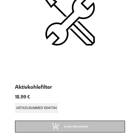
Aktivkohlefilter
D
18,99 €
29
ARTIKELNUMMER: 10047744
AR
In den Warenkorb