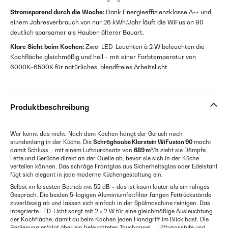
Stromsparend durch die Woche:
Dank Energieeffizienzklasse A++ und
einem Jahresverbrauch von nur 26 kWh/Jahr läuft die WiFusion 90
deutlich sparsamer als Hauben älterer Bauart.
Klare Sicht beim Kochen:
Zwei LED-Leuchten à 2 W beleuchten die
Kochfläche gleichmäßig und hell – mit einer Farbtemperatur von
6000K–6500K für natürliches, blendfreies Arbeitslicht.
Produktbeschreibung
Wer kennt das nicht: Nach dem Kochen hängt der Geruch noch
stundenlang in der Küche. Die
Schräghaube Klarstein WiFusion 90
macht
damit Schluss – mit einem Luftdurchsatz von
689 m³/h
zieht sie Dämpfe,
Fette und Gerüche direkt an der Quelle ab, bevor sie sich in der Küche
verteilen können. Das schräge Frontglas aus Sicherheitsglas oder Edelstahl
fügt sich elegant in jede moderne Küchengestaltung ein.
Selbst im leisesten Betrieb mit 52 dB – das ist kaum lauter als ein ruhiges
Gespräch. Die beiden 5-lagigen Aluminiumfettfilter fangen Fettrückstände
zuverlässig ab und lassen sich einfach in der Spülmaschine reinigen. Das
integrierte LED-Licht sorgt mit 2 × 2 W für eine gleichmäßige Ausleuchtung
der Kochfläche, damit du beim Kochen jeden Handgriff im Blick hast. Die
Bedienung erfolgt über ein beleuchtetes Touchpanel – Lüftungsstufe und