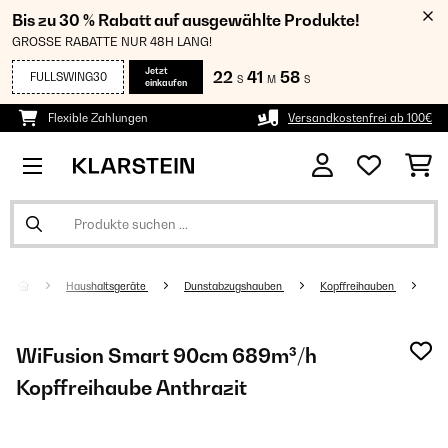
Bis zu 30 % Rabatt auf ausgewählte Produkte!
GROSSE RABATTE NUR 48H LANG!
Jetzt
22
41
58
FULLSWING30
S
M
S
einkaufen
Flexible Zahlungen
Versandkostenfrei ab 100€
Haushaltsgeräte
Dunstabzugshauben
Kopffreihauben
WiFusion Smart 90cm 689m³/h
Kopffreihaube Anthrazit