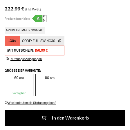
222,99 €
(inkl. MwSt.)
Produktdatenblatt
ARTIKELNUMMER: 10046412
-30%
CODE:
FULLSWING30
MIT GUTSCHEIN:
156,09 €
Nutzungsbedingungen
GRÖSSE DER VARIANTE:
60 cm
90 cm
Verfügbar
Was bedeuten die Statusangaben?
In den Warenkorb