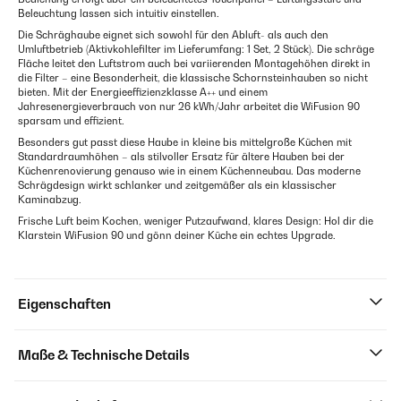
Beleuchtung lassen sich intuitiv einstellen.
Die Schräghaube eignet sich sowohl für den Abluft- als auch den
Umluftbetrieb (Aktivkohlefilter im Lieferumfang: 1 Set, 2 Stück). Die schräge
Fläche leitet den Luftstrom auch bei variierenden Montagehöhen direkt in
die Filter – eine Besonderheit, die klassische Schornsteinhauben so nicht
bieten. Mit der Energieeffizienzklasse A++ und einem
Jahresenergieverbrauch von nur 26 kWh/Jahr arbeitet die WiFusion 90
sparsam und effizient.
Besonders gut passt diese Haube in kleine bis mittelgroße Küchen mit
Standardraumhöhen – als stilvoller Ersatz für ältere Hauben bei der
Küchenrenovierung genauso wie in einem Küchenneubau. Das moderne
Schrägdesign wirkt schlanker und zeitgemäßer als ein klassischer
Kaminabzug.
Frische Luft beim Kochen, weniger Putzaufwand, klares Design: Hol dir die
Klarstein WiFusion 90 und gönn deiner Küche ein echtes Upgrade.
Eigenschaften
Maße & Technische Details