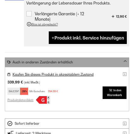
Verlängerung der Lebensdauer Ihres Produkts.
Verlängerte Garantie (+ 12
12,90 €
Monate)
Was ist abgedeckt?
Produkt inkl. Service hinzufügen
Auch in anderen Zuständen erhältlich
Kaufen Sie dieses Produkt in akzeptablem Zustand
339,99 €
(inkl. MwSt.)
In den
SALE25P
-25%
Mit Gutschein:
254,99 €
Warenkorb
Produktdatenblatt
Sofort lieferbar
Lieferzeit: 2 Werktage