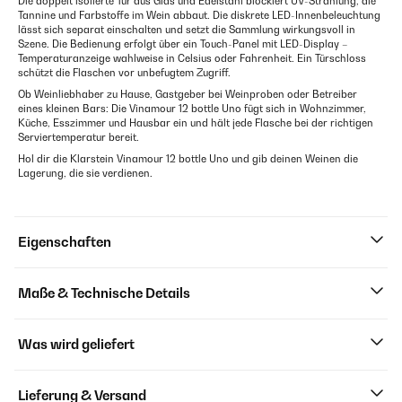
Die doppelt isolierte Tür aus Glas und Edelstahl blockiert UV-Strahlung, die
Tannine und Farbstoffe im Wein abbaut. Die diskrete LED-Innenbeleuchtung
lässt sich separat einschalten und setzt die Sammlung wirkungsvoll in
Szene. Die Bedienung erfolgt über ein Touch-Panel mit LED-Display –
Temperaturanzeige wahlweise in Celsius oder Fahrenheit. Ein Türschloss
schützt die Flaschen vor unbefugtem Zugriff.
Ob Weinliebhaber zu Hause, Gastgeber bei Weinproben oder Betreiber
eines kleinen Bars: Die Vinamour 12 bottle Uno fügt sich in Wohnzimmer,
Küche, Esszimmer und Hausbar ein und hält jede Flasche bei der richtigen
Serviertemperatur bereit.
Hol dir die Klarstein Vinamour 12 bottle Uno und gib deinen Weinen die
Lagerung, die sie verdienen.
Eigenschaften
Maße & Technische Details
Was wird geliefert
Lieferung & Versand