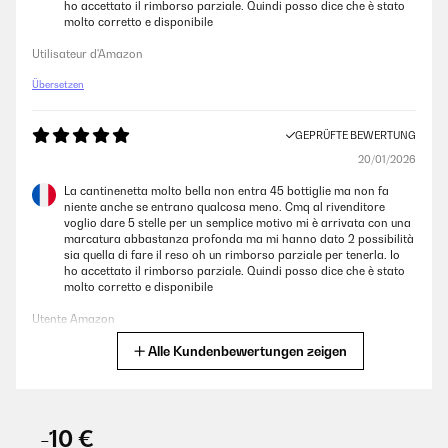
ho accettato il rimborso parziale. Quindi posso dice che è stato
mitzuteilen. Wir entschuldigen uns aufrichtig dafür, dass der
molto corretto e disponibile
Weinkühlschrank nicht Ihren Erwartungen entsprochen hat und Ihnen
dadurch Unannehmlichkeiten entstanden sind.
Utilisateur d'Amazon
Wir verstehen Ihre Bedenken hinsichtlich der Dual-Zone-Funktionalität
Übersetzen
und der Temperaturkonstanz und bedauern die Enttäuschung, die
dadurch entstanden ist. Bitte beachten Sie, dass wir bereits eine
kostenlose Rücksendung Ihrer Bestellung veranlasst und Ihnen die
GEPRÜFTE BEWERTUNG
erforderlichen Rücksendeanweisungen direkt zugesandt haben.
20/01/2026
Wir schätzen Ihr Feedback sehr, da es uns hilft, sowohl unsere
Produkte als auch unseren Service zu verbessern. Sollten Sie weitere
La cantinenetta molto bella non entra 45 bottiglie ma non fa
Fragen haben oder zusätzliche Unterstützung benötigen, zögern Sie
niente anche se entrano qualcosa meno. Cmq al rivenditore
bitte nicht, uns zu kontaktieren.
voglio dare 5 stelle per un semplice motivo mi è arrivata con una
marcatura abbastanza profonda ma mi hanno dato 2 possibilità
Mit freundlichen Grüßen,
sia quella di fare il reso oh un rimborso parziale per tenerla. Io
ho accettato il rimborso parziale. Quindi posso dice che è stato
Ihr Klarstein-Team
molto corretto e disponibile
_______________________________
Utente Amazon
Christian
Alle Kundenbewertungen zeigen
Übersetzen
GEPRÜFTE BEWERTUNG
GEPRÜFTE BEWERTUNG
03/07/2025
02/01/2026
-10 €
Hält die Temperatur zwar sehr konstant im Schwenkbereich um etwa