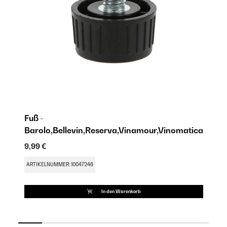
Fuß -
Tü
Barolo,Bellevin,Reserva,Vinamour,Vinomatica
B
9,99 €
17
ARTIKELNUMMER: 10047246
AR
In den Warenkorb