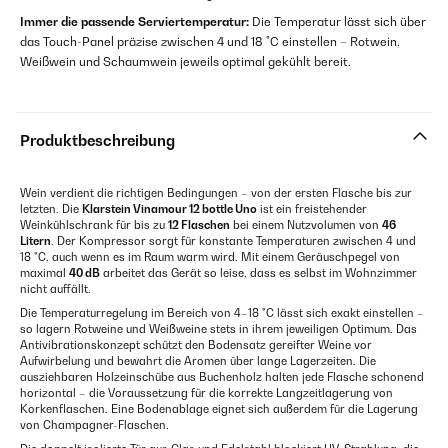
Immer die passende Serviertemperatur:
Die Temperatur lässt sich über
das Touch-Panel präzise zwischen 4 und 18 °C einstellen – Rotwein,
Weißwein und Schaumwein jeweils optimal gekühlt bereit.
Produktbeschreibung
Wein verdient die richtigen Bedingungen – von der ersten Flasche bis zur
letzten. Die
Klarstein Vinamour 12 bottle Uno
ist ein freistehender
Weinkühlschrank für bis zu
12 Flaschen
bei einem Nutzvolumen von
46
Litern
. Der Kompressor sorgt für konstante Temperaturen zwischen 4 und
18 °C, auch wenn es im Raum warm wird. Mit einem Geräuschpegel von
maximal
40 dB
arbeitet das Gerät so leise, dass es selbst im Wohnzimmer
nicht auffällt.
Die Temperaturregelung im Bereich von 4–18 °C lässt sich exakt einstellen –
so lagern Rotweine und Weißweine stets in ihrem jeweiligen Optimum. Das
Antivibrationskonzept schützt den Bodensatz gereifter Weine vor
Aufwirbelung und bewahrt die Aromen über lange Lagerzeiten. Die
ausziehbaren Holzeinschübe aus Buchenholz halten jede Flasche schonend
horizontal – die Voraussetzung für die korrekte Langzeitlagerung von
Korkenflaschen. Eine Bodenablage eignet sich außerdem für die Lagerung
von Champagner-Flaschen.