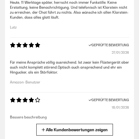
Heute, 11 Werktage später, herrscht noch immer Funkstille: Keine
Erstattung, keine Benachrichtigung. Und telefonisch ist Klarstein nicht
zu erreichen, der Chat führt zu nichts. Also wünsche ich allen Klarstein-
Kunden, dass alles glatt läuft.
Lutz
GEPRÜFTE BEWERTUNG
27/01/2026
Für meine Ansprüche völlig ausreichend. Ist zwar kein Flüstergerät aber
auch nicht komplett störend.Optisch auch ansprechend und ehr ein
Hingucker, als ein Störfaktor.
Amazon-Benutzer
GEPRÜFTE BEWERTUNG
18/01/2026
Bessere beschreibung
Amazon-Benutzer
Alle Kundenbewertungen zeigen