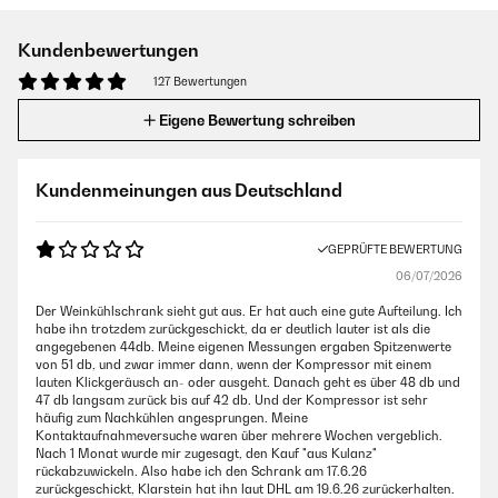
Kundenbewertungen
127 Bewertungen
Eigene Bewertung schreiben
Kundenmeinungen aus Deutschland
GEPRÜFTE BEWERTUNG
06/07/2026
Der Weinkühlschrank sieht gut aus. Er hat auch eine gute Aufteilung. Ich
habe ihn trotzdem zurückgeschickt, da er deutlich lauter ist als die
angegebenen 44db. Meine eigenen Messungen ergaben Spitzenwerte
von 51 db, und zwar immer dann, wenn der Kompressor mit einem
lauten Klickgeräusch an- oder ausgeht. Danach geht es über 48 db und
47 db langsam zurück bis auf 42 db. Und der Kompressor ist sehr
häufig zum Nachkühlen angesprungen. Meine
Kontaktaufnahmeversuche waren über mehrere Wochen vergeblich.
Nach 1 Monat wurde mir zugesagt, den Kauf "aus Kulanz"
rückabzuwickeln. Also habe ich den Schrank am 17.6.26
zurückgeschickt, Klarstein hat ihn laut DHL am 19.6.26 zurückerhalten.