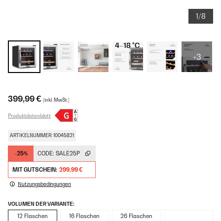
1/8
+3
399,99 €
(inkl. MwSt.)
Produktdatenblatt
ARTIKELNUMMER: 10045821
-25%
CODE:
SALE25P
MIT GUTSCHEIN:
299,99 €
Nutzungsbedingungen
VOLUMEN DER VARIANTE:
12 Flaschen
16 Flaschen
26 Flaschen