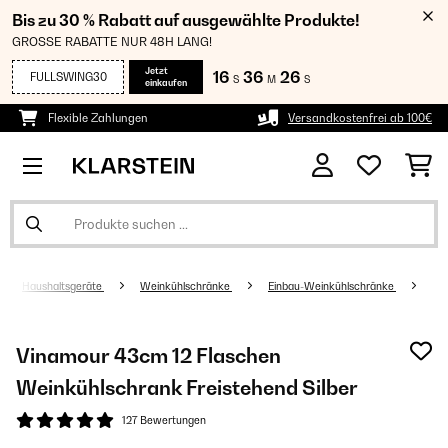
Bis zu 30 % Rabatt auf ausgewählte Produkte!
GROSSE RABATTE NUR 48H LANG!
Jetzt
16
36
25
FULLSWING30
S
M
S
einkaufen
Flexible Zahlungen
Versandkostenfrei ab 100€
Haushaltsgeräte
Weinkühlschränke
Einbau-Weinkühlschränke
Vinamour 43cm 12 Flaschen
Weinkühlschrank Freistehend​ Silber
127 Bewertungen