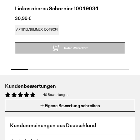
Linkes oberes Scharnier 10049034
L
30,99 €
30
ARTIKELNUMMER: 10049034
AR
In den Warenkorb
Kundenbewertungen
40 Bewertungen
Eigene Bewertung schreiben
Kundenmeinungen aus Deutschland