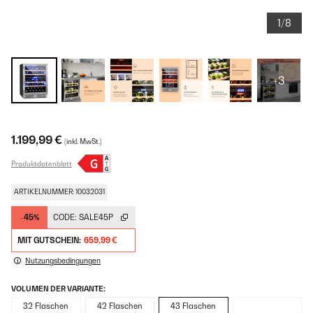
1/8
+3
1.199,99 €
(inkl. MwSt.)
Produktdatenblatt
ARTIKELNUMMER: 10032031
-45%
CODE:
SALE45P
MIT GUTSCHEIN:
659,99 €
Nutzungsbedingungen
VOLUMEN DER VARIANTE:
32 Flaschen
42 Flaschen
43 Flaschen