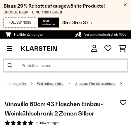
Bis zu 29 % Rabatt auf ausgewählte Produkte!
GROSSE RABATTE NUR 48H LANG!
Jetzt
35
35
37
FULLSWING29
S
M
S
einkaufen
Flexible Zahlungen
Versandkostenfrei ab 100€
Haushaltsgeräte
Weinkühlschränke
Unterbau-Weinkühlschränke
Vinovilla 60cm 43 Flaschen Einbau-
Weinkühlschrank 2 Zonen Silber
40 Bewertungen