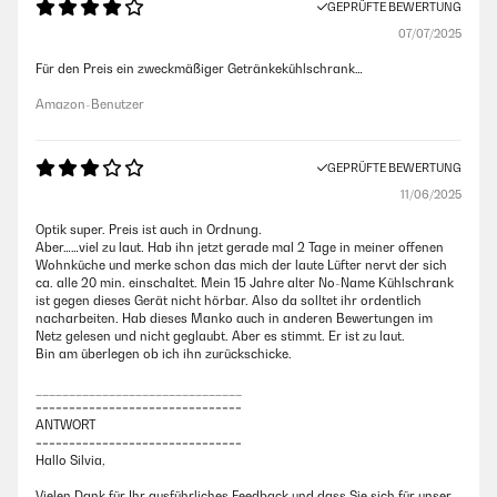
GEPRÜFTE BEWERTUNG
07/07/2025
Für den Preis ein zweckmäßiger Getränkekühlschrank…
Amazon-Benutzer
GEPRÜFTE BEWERTUNG
11/06/2025
Optik super. Preis ist auch in Ordnung.
Aber……viel zu laut. Hab ihn jetzt gerade mal 2 Tage in meiner offenen
Wohnküche und merke schon das mich der laute Lüfter nervt der sich
ca. alle 20 min. einschaltet. Mein 15 Jahre alter No-Name Kühlschrank
ist gegen dieses Gerät nicht hörbar. Also da solltet ihr ordentlich
nacharbeiten. Hab dieses Manko auch in anderen Bewertungen im
Netz gelesen und nicht geglaubt. Aber es stimmt. Er ist zu laut.
Bin am überlegen ob ich ihn zurückschicke.
_______________________________
===============================
ANTWORT
===============================
Hallo Silvia,
Vielen Dank für Ihr ausführliches Feedback und dass Sie sich für unser