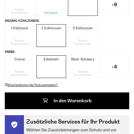
+9
Andere
Kombination
Verfügbar
ANZAHL KÜHLZONEN:
1 Kühlzone
2 Kühlzonen
3 Kühlzonen
Andere
Andere
Kombination
Kombination
FARBE:
Creme
Edelstahl
Matt-Schwarz
+4
Andere
Andere
Kombination
Kombination
Was bedeuten die Statusangaben?
In den Warenkorb
Zusätzliche Services für Ihr Produkt
Wählen Sie Zusatzleistungen zum Schutz und zur