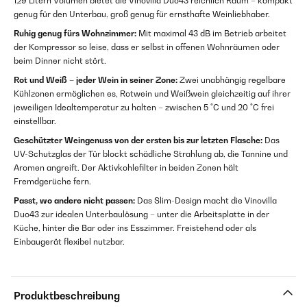
129 Litern Volumen bietet die Vinovilla Duo43 reichlich Raum – kompakt
genug für den Unterbau, groß genug für ernsthafte Weinliebhaber.
Ruhig genug fürs Wohnzimmer:
Mit maximal 43 dB im Betrieb arbeitet
der Kompressor so leise, dass er selbst in offenen Wohnräumen oder
beim Dinner nicht stört.
Rot und Weiß – jeder Wein in seiner Zone:
Zwei unabhängig regelbare
Kühlzonen ermöglichen es, Rotwein und Weißwein gleichzeitig auf ihrer
jeweiligen Idealtemperatur zu halten – zwischen 5 °C und 20 °C frei
einstellbar.
Geschützter Weingenuss von der ersten bis zur letzten Flasche:
Das
UV-Schutzglas der Tür blockt schädliche Strahlung ab, die Tannine und
Aromen angreift. Der Aktivkohlefilter in beiden Zonen hält
Fremdgerüche fern.
Passt, wo andere nicht passen:
Das Slim-Design macht die Vinovilla
Duo43 zur idealen Unterbaulösung – unter die Arbeitsplatte in der
Küche, hinter die Bar oder ins Esszimmer. Freistehend oder als
Einbaugerät flexibel nutzbar.
Produktbeschreibung