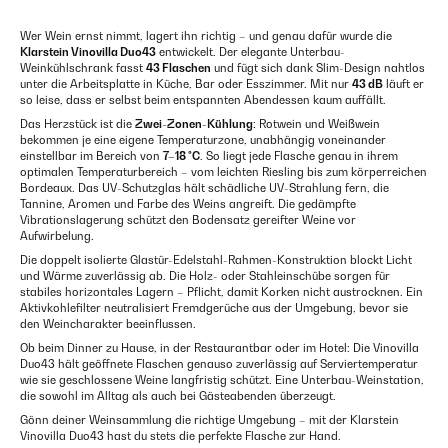
Wer Wein ernst nimmt, lagert ihn richtig – und genau dafür wurde die
Klarstein Vinovilla Duo43
entwickelt. Der elegante Unterbau-
Weinkühlschrank fasst
43 Flaschen
und fügt sich dank Slim-Design nahtlos
unter die Arbeitsplatte in Küche, Bar oder Esszimmer. Mit nur
43 dB
läuft er
so leise, dass er selbst beim entspannten Abendessen kaum auffällt.
Das Herzstück ist die
Zwei-Zonen-Kühlung
: Rotwein und Weißwein
bekommen je eine eigene Temperaturzone, unabhängig voneinander
einstellbar im Bereich von
7–18 °C
. So liegt jede Flasche genau in ihrem
optimalen Temperaturbereich – vom leichten Riesling bis zum körperreichen
Bordeaux. Das UV-Schutzglas hält schädliche UV-Strahlung fern, die
Tannine, Aromen und Farbe des Weins angreift. Die gedämpfte
Vibrationslagerung schützt den Bodensatz gereifter Weine vor
Aufwirbelung.
Die doppelt isolierte Glastür-Edelstahl-Rahmen-Konstruktion blockt Licht
und Wärme zuverlässig ab. Die Holz- oder Stahleinschübe sorgen für
stabiles horizontales Lagern – Pflicht, damit Korken nicht austrocknen. Ein
Aktivkohlefilter neutralisiert Fremdgerüche aus der Umgebung, bevor sie
den Weincharakter beeinflussen.
Ob beim Dinner zu Hause, in der Restaurantbar oder im Hotel: Die Vinovilla
Duo43 hält geöffnete Flaschen genauso zuverlässig auf Serviertemperatur
wie sie geschlossene Weine langfristig schützt. Eine Unterbau-Weinstation,
die sowohl im Alltag als auch bei Gästeabenden überzeugt.
Gönn deiner Weinsammlung die richtige Umgebung – mit der Klarstein
Vinovilla Duo43 hast du stets die perfekte Flasche zur Hand.