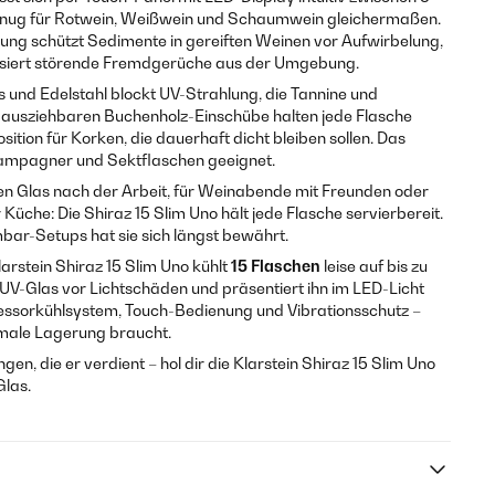
 genug für Rotwein, Weißwein und Schaumwein gleichermaßen.
ng schützt Sedimente in gereiften Weinen vor Aufwirbelung,
alisiert störende Fremdgerüche aus der Umgebung.
as und Edelstahl blockt UV-Strahlung, die Tannine und
 ausziehbaren Buchenholz-Einschübe halten jede Flasche
Position für Korken, die dauerhaft dicht bleiben sollen. Das
 Champagner und Sektflaschen geeignet.
ten Glas nach der Arbeit, für Weinabende mit Freunden oder
Küche: Die Shiraz 15 Slim Uno hält jede Flasche servierbereit.
bar-Setups hat sie sich längst bewährt.
larstein Shiraz 15 Slim Uno kühlt
15 Flaschen
leise auf bis zu
 UV-Glas vor Lichtschäden und präsentiert ihn im LED-Licht
essorkühlsystem, Touch-Bedienung und Vibrationsschutz –
timale Lagerung braucht.
n, die er verdient – hol dir die Klarstein Shiraz 15 Slim Uno
Glas.