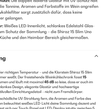
hützt:
Die doppelt isolierte Glastür mit UV-Schutz hält
 die Tannine, Aromen und Farbstoffe im Wein angreifen
kohlefilter sorgt zusätzlich dafür, dass keine
er gelangen.
r:
Weißes LED-Innenlicht, schlankes Edelstahl-Glas-
zum Schutz der Sammlung – die Shiraz 15 Slim Uno
 Küche und den Heimbar-Bereich gleichermaßen.
ng
r richtigen Temperatur – und die Klarstein Shiraz 15 Slim
mmer weißt. Der freistehende Weinkühlschrank fasst
15
umen und läuft mit maximal
45 dB
so leise, dass er auch im
lankes Design, elegante Glastür und hochwertige
lvollen Einrichtungsdetail – nicht zum Fremdkörper.
 schädliche UV-Strahlung fern, die Aromen und Farbe des
ren beleuchtet weißes LED-Licht deine Sammlung dezent und
sst sich per Touch-Panel mit LED-Display intuitiv zwischen 5