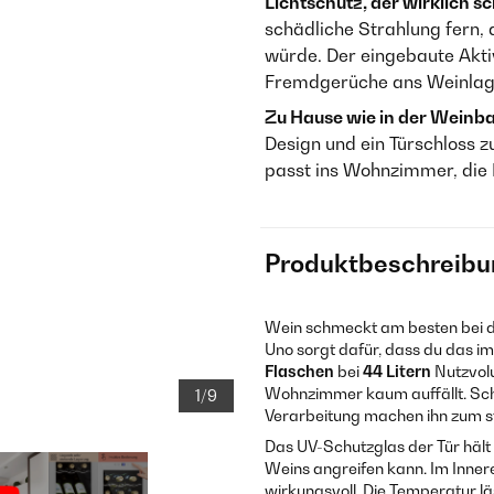
Lichtschutz, der wirklich sc
schädliche Strahlung fern,
würde. Der eingebaute Aktiv
Fremdgerüche ans Weinlag
Zu Hause wie in der Weinba
Design und ein Türschloss 
passt ins Wohnzimmer, die
Produktbeschreibu
Wein schmeckt am besten bei de
Uno sorgt dafür, dass du das i
Flaschen
bei
44 Litern
Nutzvol
Wohnzimmer kaum auffällt. Sch
1/9
Verarbeitung machen ihn zum sti
Das UV-Schutzglas der Tür hält
Weins angreifen kann. Im Inne
wirkungsvoll. Die Temperatur lä