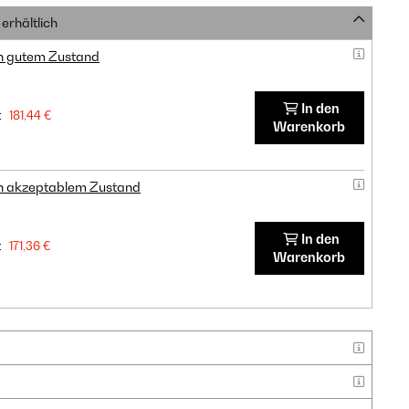
erhältlich
in gutem Zustand
In den
:
181,44 €
Warenkorb
in akzeptablem Zustand
In den
:
171,36 €
Warenkorb