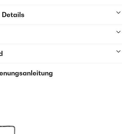
 Details
d
ienungsanleitung