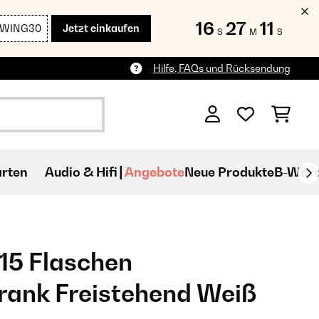
16
27
10
SWING30
Jetzt einkaufen
S
M
S
Hilfe, FAQs und Rücksendung
rten
Audio & Hifi
Angebote
Neue Produkte
B-War
15 Flaschen
ank Freistehend​ Weiß