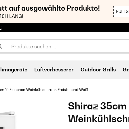
att auf ausgewählte Produkte!
FULL
48H LANG!
€
limageräte
Luftverbesserer
Outdoor Grills
Ga
cm 15 Flaschen Weinkühlschrank Freistehend​ Weiß
Shiraz 35cm 
Weinkühlschr