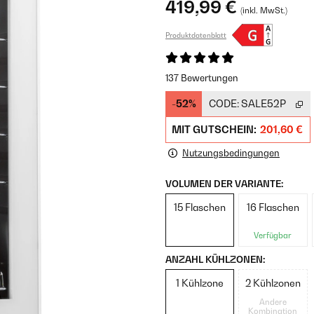
419,99 €
(inkl. MwSt.)
Produktdatenblatt
137 Bewertungen
-52%
CODE:
SALE52P
MIT GUTSCHEIN:
201,60 €
Nutzungsbedingungen
VOLUMEN DER VARIANTE:
15 Flaschen
16 Flaschen
Verfügbar
ANZAHL KÜHLZONEN:
1 Kühlzone
2 Kühlzonen
Andere
Kombination