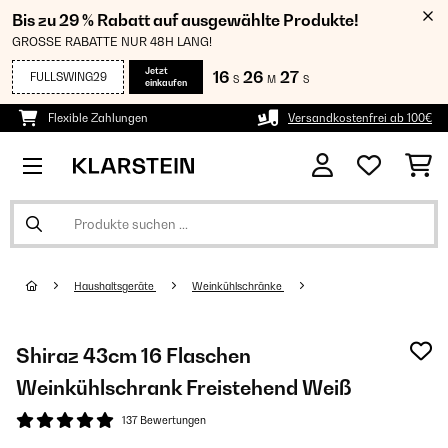
Bis zu 29 % Rabatt auf ausgewählte Produkte!
GROSSE RABATTE NUR 48H LANG!
Jetzt
16
26
26
FULLSWING29
S
M
S
einkaufen
Flexible Zahlungen
Versandkostenfrei ab 100€
Haushaltsgeräte
Weinkühlschränke
Shiraz 43cm 16 Flaschen
Weinkühlschrank Freistehend​ Weiß
137 Bewertungen