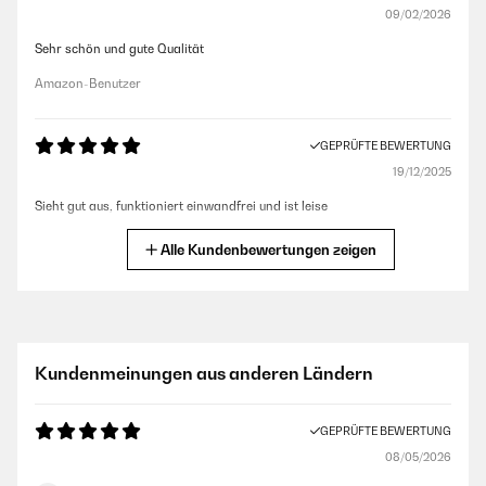
09/02/2026
Sehr schön und gute Qualität
Amazon-Benutzer
GEPRÜFTE BEWERTUNG
19/12/2025
Sieht gut aus, funktioniert einwandfrei und ist leise
Amazon-Benutzer
Alle Kundenbewertungen zeigen
GEPRÜFTE BEWERTUNG
14/12/2025
Funktioniert bisher recht gut. +5 Grad ist die minimalste Temperatur
Kundenmeinungen aus anderen Ländern
welche man einstellen kann. Diese ist aber eher nur im unterem Bereich
des Kühlschranks erreichbar. Also Weiswein unten Rotweine oben
hineinlegen :)Für Frizzante oder Sekt etwas zu warm ;) Lautstärke ist in
GEPRÜFTE BEWERTUNG
Ordnung
08/05/2026
Amazon-Benutzer