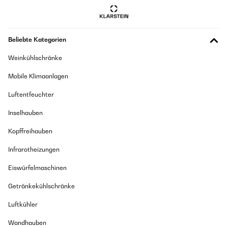
Guter Kundenservice
Bellissime oltre alle mie aspettative
Amazon-Benutzer
Utente Amazon
Beliebte Kategorien
GEPRÜFTE BEWERTUNG
Übersetzen
Weinkühlschränke
17/09/2025
Mobile Klimaanlagen
Добре работи,но махам точка защото го видях на много по ниска цена
GEPRÜFTE BEWERTUNG
в Амазон.Не се отказах от поръчката си но Klarstein.bg трябва да се
14/12/2025
замисли българите ли са най богатите хора та да направи тази
Luftentfeuchter
разлика?
Bellissime oltre alle mie aspettative
Inselhauben
Amazon-Benutzer
Utilisateur d'Amazon
Kopffreihauben
Übersetzen
GEPRÜFTE BEWERTUNG
Infrarotheizungen
28/08/2025
Eiswürfelmaschinen
GEPRÜFTE BEWERTUNG
Jederzeit gerne wieder
04/12/2025
Getränkekühlschränke
Amazon-Benutzer
Excellent product! I just love it!
Luftkühler
Amazon user
GEPRÜFTE BEWERTUNG
Wandhauben