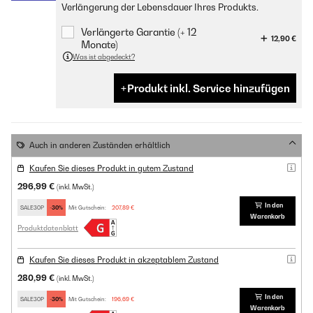
Verlängerung der Lebensdauer Ihres Produkts.
Verlängerte Garantie (+ 12
12,90 €
Monate)
Was ist abgedeckt?
Produkt inkl. Service hinzufügen
Auch in anderen Zuständen erhältlich
Kaufen Sie dieses Produkt in gutem Zustand
296,99 €
(inkl. MwSt.)
In den
SALE30P
-30%
Mit Gutschein:
207,89 €
Warenkorb
Produktdatenblatt
Kaufen Sie dieses Produkt in akzeptablem Zustand
280,99 €
(inkl. MwSt.)
In den
SALE30P
-30%
Mit Gutschein:
196,69 €
Warenkorb