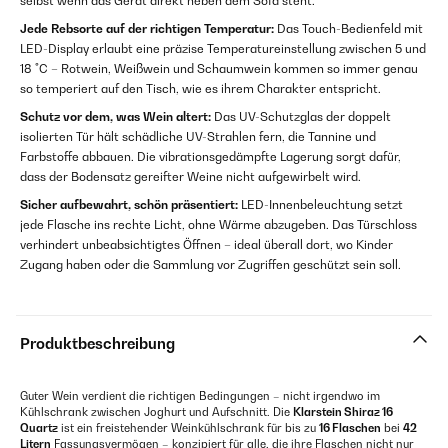
selbst wenn das Gerät direkt neben dem Sofa steht.
Jede Rebsorte auf der richtigen Temperatur:
Das Touch-Bedienfeld mit
LED-Display erlaubt eine präzise Temperatureinstellung zwischen 5 und
18 °C – Rotwein, Weißwein und Schaumwein kommen so immer genau
so temperiert auf den Tisch, wie es ihrem Charakter entspricht.
Schutz vor dem, was Wein altert:
Das UV-Schutzglas der doppelt
isolierten Tür hält schädliche UV-Strahlen fern, die Tannine und
Farbstoffe abbauen. Die vibrationsgedämpfte Lagerung sorgt dafür,
dass der Bodensatz gereifter Weine nicht aufgewirbelt wird.
Sicher aufbewahrt, schön präsentiert:
LED-Innenbeleuchtung setzt
jede Flasche ins rechte Licht, ohne Wärme abzugeben. Das Türschloss
verhindert unbeabsichtigtes Öffnen – ideal überall dort, wo Kinder
Zugang haben oder die Sammlung vor Zugriffen geschützt sein soll.
Produktbeschreibung
Guter Wein verdient die richtigen Bedingungen – nicht irgendwo im
Kühlschrank zwischen Joghurt und Aufschnitt. Die
Klarstein Shiraz 16
Quartz
ist ein freistehender Weinkühlschrank für bis zu
16 Flaschen
bei
42
Litern
Fassungsvermögen – konzipiert für alle, die ihre Flaschen nicht nur