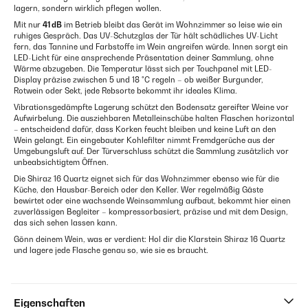
lagern, sondern wirklich pflegen wollen.
Mit nur
41 dB
im Betrieb bleibt das Gerät im Wohnzimmer so leise wie ein
ruhiges Gespräch. Das UV-Schutzglas der Tür hält schädliches UV-Licht
fern, das Tannine und Farbstoffe im Wein angreifen würde. Innen sorgt ein
LED-Licht für eine ansprechende Präsentation deiner Sammlung, ohne
Wärme abzugeben. Die Temperatur lässt sich per Touchpanel mit LED-
Display präzise zwischen 5 und 18 °C regeln – ob weißer Burgunder,
Rotwein oder Sekt, jede Rebsorte bekommt ihr ideales Klima.
Vibrationsgedämpfte Lagerung schützt den Bodensatz gereifter Weine vor
Aufwirbelung. Die ausziehbaren Metalleinschübe halten Flaschen horizontal
– entscheidend dafür, dass Korken feucht bleiben und keine Luft an den
Wein gelangt. Ein eingebauter Kohlefilter nimmt Fremdgerüche aus der
Umgebungsluft auf. Der Türverschluss schützt die Sammlung zusätzlich vor
unbeabsichtigtem Öffnen.
Die Shiraz 16 Quartz eignet sich für das Wohnzimmer ebenso wie für die
Küche, den Hausbar-Bereich oder den Keller. Wer regelmäßig Gäste
bewirtet oder eine wachsende Weinsammlung aufbaut, bekommt hier einen
zuverlässigen Begleiter – kompressorbasiert, präzise und mit dem Design,
das sich sehen lassen kann.
Gönn deinem Wein, was er verdient: Hol dir die Klarstein Shiraz 16 Quartz
und lagere jede Flasche genau so, wie sie es braucht.
Eigenschaften