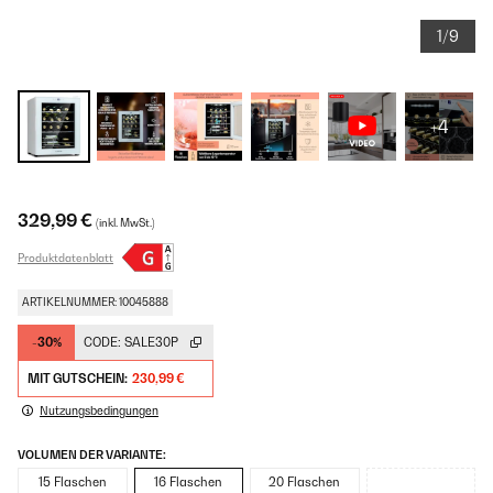
1/9
+4
329,99 €
(inkl. MwSt.)
Produktdatenblatt
ARTIKELNUMMER: 10045888
-30%
CODE:
SALE30P
MIT GUTSCHEIN:
230,99 €
Nutzungsbedingungen
VOLUMEN DER VARIANTE:
15 Flaschen
16 Flaschen
20 Flaschen