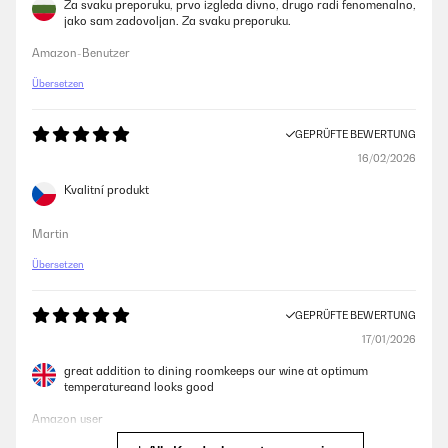
Za svaku preporuku, prvo izgleda divno, drugo radi fenomenalno,
jako sam zadovoljan. Za svaku preporuku.
GEPRÜFTE BEWERTUNG
Amazon-Benutzer
07/12/2025
Übersetzen
Pünktliche Lieferung, schönes Design, ich habe ihn in weiß bestellt, es
passen sowohl Wein als auch Sekt Flaschen hinein. Wirklich praktisch
zum schlichten, sehr zu empfehlen, auch das Preis Verhältnis, mir hat
GEPRÜFTE BEWERTUNG
die 1 Zone Kühlung gereicht, Licht gibt's auch noch
16/02/2026
Amazon-Benutzer
Kvalitní produkt
Martin
GEPRÜFTE BEWERTUNG
07/12/2025
Übersetzen
Pünktliche Lieferung, schönes Design, ich habe ihn in weiß bestellt, es
passen sowohl Wein als auch Sekt Flaschen hinein. Wirklich praktisch
GEPRÜFTE BEWERTUNG
zum schlichten, sehr zu empfehlen, auch das Preis Verhältnis, mir hat
die 1 Zone Kühlung gereicht, Licht gibt',s auch noch
17/01/2026
Amazon-Benutzer
great addition to dining roomkeeps our wine at optimum
temperatureand looks good
Amazon user
GEPRÜFTE BEWERTUNG