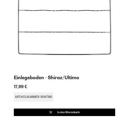
Einlegeboden - Shiraz/Ultimo
17,99 €
23
ARTIKELNUMMER: 10047190
AR
In den Warenkorb