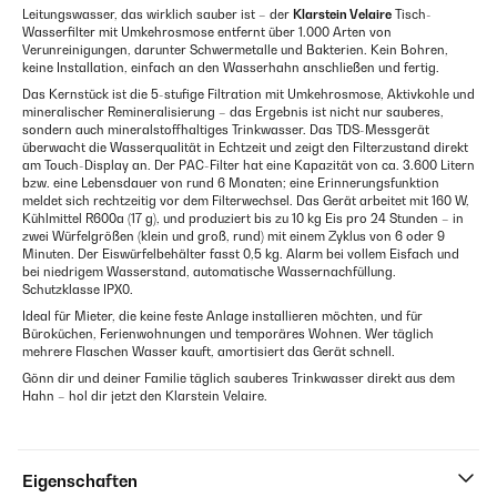
Leitungswasser, das wirklich sauber ist – der
Klarstein Velaire
Tisch-
Wasserfilter mit Umkehrosmose entfernt über 1.000 Arten von
Verunreinigungen, darunter Schwermetalle und Bakterien. Kein Bohren,
keine Installation, einfach an den Wasserhahn anschließen und fertig.
Das Kernstück ist die 5-stufige Filtration mit Umkehrosmose, Aktivkohle und
mineralischer Remineralisierung – das Ergebnis ist nicht nur sauberes,
sondern auch mineralstoffhaltiges Trinkwasser. Das TDS-Messgerät
überwacht die Wasserqualität in Echtzeit und zeigt den Filterzustand direkt
am Touch-Display an. Der PAC-Filter hat eine Kapazität von ca. 3.600 Litern
bzw. eine Lebensdauer von rund 6 Monaten; eine Erinnerungsfunktion
meldet sich rechtzeitig vor dem Filterwechsel. Das Gerät arbeitet mit 160 W,
Kühlmittel R600a (17 g), und produziert bis zu 10 kg Eis pro 24 Stunden – in
zwei Würfelgrößen (klein und groß, rund) mit einem Zyklus von 6 oder 9
Minuten. Der Eiswürfelbehälter fasst 0,5 kg. Alarm bei vollem Eisfach und
bei niedrigem Wasserstand, automatische Wassernachfüllung.
Schutzklasse IPX0.
Ideal für Mieter, die keine feste Anlage installieren möchten, und für
Büroküchen, Ferienwohnungen und temporäres Wohnen. Wer täglich
mehrere Flaschen Wasser kauft, amortisiert das Gerät schnell.
Gönn dir und deiner Familie täglich sauberes Trinkwasser direkt aus dem
Hahn – hol dir jetzt den Klarstein Velaire.
Eigenschaften