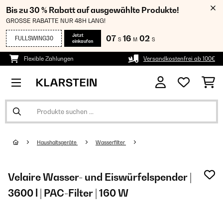
Bis zu 30 % Rabatt auf ausgewählte Produkte!
GROSSE RABATTE NUR 48H LANG!
Jetzt
07
16
01
FULLSWING30
S
M
S
einkaufen
Flexible Zahlungen
Versandkostenfrei ab 100€
Haushaltsgeräte
Wasserfilter
Velaire Wasser- und Eiswürfelspender |
3600 l | PAC-Filter | 160 W