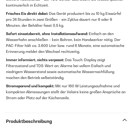
kontinuierlich in Echtzeit.
Frisches Eis direkt dabei:
Das Gerät produziert bis zu 10 kg Eiswürfel
pro 24 Stunden in zwei Größen – ein Zyklus dauert nur 6 oder 9
Minuten, der Behälter fasst 0,5 kg.
Sofort einsatzbereit, ohne Installationsaufwand:
Einfach an den
Wasserhahn anschließen – kein Bohren, kein Handwerker nötig. Der
PAC-Filter hält ca. 3.600 Liter bzw. rund 6 Monate, eine automatische
Erinnerung meldet den Wechsel rechtzeitig.
Immer informiert, nichts verpasst:
Das Touch-Display zeigt
Filterzustand und TDS-Wert an; Alarme bei vollem Eisfach und
niedrigem Wasserstand sowie automatische Wassernachfüllung
machen den Betrieb selbstständig.
Stromsparend und kompakt:
Mit nur 160 W Leistungsaufnahme und
kompakten Abmessungen stellt der Velaire keine großen Ansprüche an
Strom oder Platz auf der Küchenzeile.
Produktbeschreibung