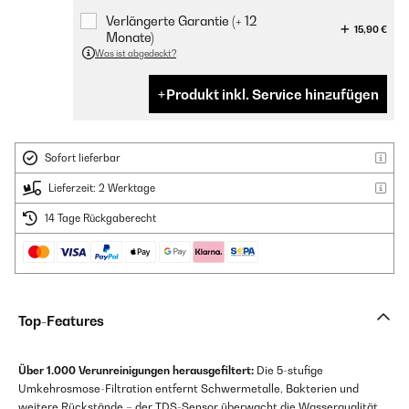
Verlängerte Garantie (+ 12
15,90 €
Monate)
Was ist abgedeckt?
Produkt inkl. Service hinzufügen
Sofort lieferbar
Lieferzeit: 2 Werktage
14 Tage Rückgaberecht
Top-Features
Über 1.000 Verunreinigungen herausgefiltert:
Die 5-stufige
Umkehrosmose-Filtration entfernt Schwermetalle, Bakterien und
weitere Rückstände – der TDS-Sensor überwacht die Wasserqualität