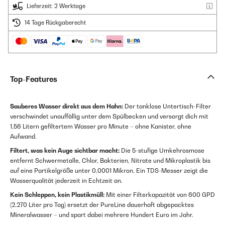
Lieferzeit: 2 Werktage
14 Tage Rückgaberecht
Top-Features
Sauberes Wasser direkt aus dem Hahn:
Der tanklose Untertisch-Filter
verschwindet unauffällig unter dem Spülbecken und versorgt dich mit
1,56 Litern gefiltertem Wasser pro Minute – ohne Kanister, ohne
Aufwand.
Filtert, was kein Auge sichtbar macht:
Die 5-stufige Umkehrosmose
entfernt Schwermetalle, Chlor, Bakterien, Nitrate und Mikroplastik bis
auf eine Partikelgröße unter 0,0001 Mikron. Ein TDS-Messer zeigt die
Wasserqualität jederzeit in Echtzeit an.
Kein Schleppen, kein Plastikmüll:
Mit einer Filterkapazität von 600 GPD
(2.270 Liter pro Tag) ersetzt der PureLine dauerhaft abgepacktes
Mineralwasser – und spart dabei mehrere Hundert Euro im Jahr.