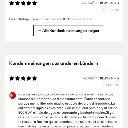
GEPRÜFTE BEWERTUNG
29/06/2025
Super Anlage. Funktioniert und erfüllt die Erwartungen
Amazon-Benutzer
Alle Kundenbewertungen zeigen
GEPRÜFTE BEWERTUNG
17/03/2025
Sehr gute Filterung, aber kein Ersatzfilter im Lieferumfang enthalten
Kundenmeinungen aus anderen Ländern
Amazon-Benutzer
GEPRÜFTE BEWERTUNG
27/05/2025
GEPRÜFTE BEWERTUNG
03/03/2025
Es el tercer aparato de Osmosis que tengo y es el primero que
compro sin bombona de almacenamiento. Estoy encantado
Ich bin begeistert von diesem Wasserfilter. Er ist leise, liefert schnell
porque me ha liberado mucho espacio debajo del fregadero.La
saubergefiltertes Wasser und den Unterschied kann man
calidad del agua es excelente. Con una buena presion y al ser de
schmecken.Im Lieferumfang ist alles dabei, kein Gang zum Baumarkt
800 GDP, el flujo de agua es constante y bastante rapido.Si ya
nötig, das mag ich.Info:Ich habe diesen Wasserfilter inzwischen über
has instalado otros sistemas de osmosis, la instalacion de este,
ein Jahr in Benutzung und nie Probleme damit gehabt.Bei dem
te resultara facil ya que es identica a otros, pero si es el primero
Austausch des PCT Filters habe vermutlich ich einen Fehler gemacht
que instalas, te va a parecer un poco lioso, aunque en YouTube