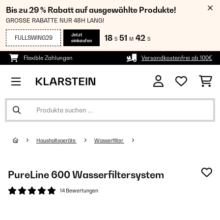
Bis zu 29 % Rabatt auf ausgewählte Produkte!
GROSSE RABATTE NUR 48H LANG!
Jetzt
18
51
41
FULLSWING29
S
M
S
einkaufen
Flexible Zahlungen
Versandkostenfrei ab 100€
Haushaltsgeräte
Wasserfilter
PureLine 600 Wasserfiltersystem
14 Bewertungen