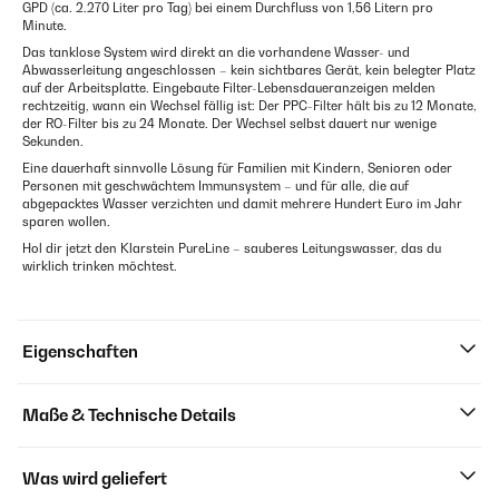
GPD (ca. 2.270 Liter pro Tag) bei einem Durchfluss von 1,56 Litern pro
Minute.
Das tanklose System wird direkt an die vorhandene Wasser- und
Abwasserleitung angeschlossen – kein sichtbares Gerät, kein belegter Platz
auf der Arbeitsplatte. Eingebaute Filter-Lebensdaueranzeigen melden
rechtzeitig, wann ein Wechsel fällig ist: Der PPC-Filter hält bis zu 12 Monate,
der RO-Filter bis zu 24 Monate. Der Wechsel selbst dauert nur wenige
Sekunden.
Eine dauerhaft sinnvolle Lösung für Familien mit Kindern, Senioren oder
Personen mit geschwächtem Immunsystem – und für alle, die auf
abgepacktes Wasser verzichten und damit mehrere Hundert Euro im Jahr
sparen wollen.
Hol dir jetzt den Klarstein PureLine – sauberes Leitungswasser, das du
wirklich trinken möchtest.
Eigenschaften
Maße & Technische Details
Was wird geliefert