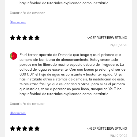
und nicht die Reihenfolge des Reset beachtet, trotzdem wurde mir
hay infinidad de tutoriales explicando como instalarlo.
unproblematisch und kostenlos ein Ersatzgerät schnell geliefert. Das
nenne ich mehr als perfekten Kundenservice.Noch'n schönen Gruß von
Usuario/a de amazon
"mir"
Übersetzen
Amazon-Benutzer
GEPRÜFTE BEWERTUNG
GEPRÜFTE BEWERTUNG
27/05/2025
03/11/2024
Es el tercer aparato de Osmosis que tengo y es el primero que
compro sin bombona de almacenamiento. Estoy encantado
Der Wasserfilter funktioniert einwandfrei und die Qualität des Wassers
porque me ha liberado mucho espacio debajo del fregadero. La
ist spürbar verbessert. Die Lieferung war schnell und das Gerät war gut
calidad del agua es excelente. Con una buena presion y al ser de
verpackt. Der Verkäufer war sehr hilfsbereit und freundlich.Obwohl das
800 GDP, el flujo de agua es constante y bastante rapido. Si ya
Gerät etwas laut ist, musste ich eine Schall- und Vibrationsisolierung
has instalado otros sistemas de osmosis, la instalacion de este,
darunter anbringen. Ansonsten ist es sehr empfehlenswert für jeden,
te resultara facil ya que es identica a otros, pero si es el primero
der sauberes und frisches Wasser schätzt.
que instalas, te va a parecer un poco lioso, aunque en YouTube
hay infinidad de tutoriales explicando como instalarlo.
Amazon-Benutzer
Usuario/a de amazon
GEPRÜFTE BEWERTUNG
Übersetzen
05/05/2024
GEPRÜFTE BEWERTUNG
Super Filterung leises Motor. Ungefiltert ca 200, gefiltert 035. Negativ
ist die Bedienungsanleitung , die Bedeutungen musste ich hin und her
20/12/2024