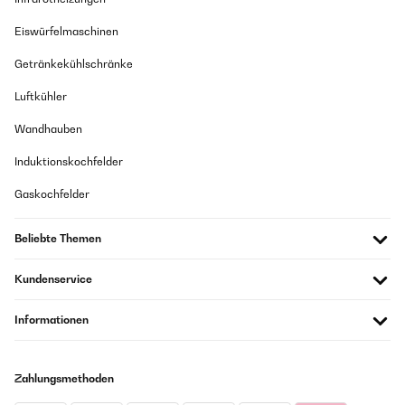
Usuario/a de amazon
Eiswürfelmaschinen
Übersetzen
Getränkekühlschränke
Luftkühler
Wandhauben
Induktionskochfelder
Gaskochfelder
Beliebte Themen
Kundenservice
Informationen
Zahlungsmethoden