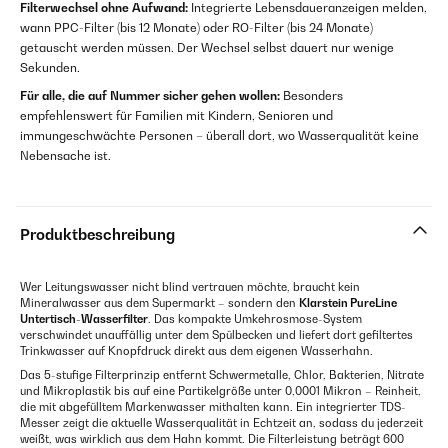
Filterwechsel ohne Aufwand:
Integrierte Lebensdaueranzeigen melden,
wann PPC-Filter (bis 12 Monate) oder RO-Filter (bis 24 Monate)
getauscht werden müssen. Der Wechsel selbst dauert nur wenige
Sekunden.
Für alle, die auf Nummer sicher gehen wollen:
Besonders
empfehlenswert für Familien mit Kindern, Senioren und
immungeschwächte Personen – überall dort, wo Wasserqualität keine
Nebensache ist.
Produktbeschreibung
Wer Leitungswasser nicht blind vertrauen möchte, braucht kein
Mineralwasser aus dem Supermarkt – sondern den
Klarstein PureLine
Untertisch-Wasserfilter
. Das kompakte Umkehrosmose-System
verschwindet unauffällig unter dem Spülbecken und liefert dort gefiltertes
Trinkwasser auf Knopfdruck direkt aus dem eigenen Wasserhahn.
Das 5-stufige Filterprinzip entfernt Schwermetalle, Chlor, Bakterien, Nitrate
und Mikroplastik bis auf eine Partikelgröße unter 0,0001 Mikron – Reinheit,
die mit abgefülltem Markenwasser mithalten kann. Ein integrierter TDS-
Messer zeigt die aktuelle Wasserqualität in Echtzeit an, sodass du jederzeit
weißt, was wirklich aus dem Hahn kommt. Die Filterleistung beträgt 600