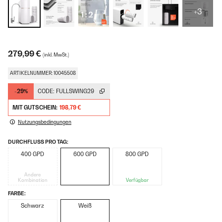
+3
279,99 €
(inkl. MwSt.)
ARTIKELNUMMER: 10045508
-29%
CODE:
FULLSWING29
MIT GUTSCHEIN:
198,79 €
Nutzungsbedingungen
DURCHFLUSS PRO TAG:
400 GPD
600 GPD
800 GPD
Andere
Kombination
Verfügbar
FARBE:
Schwarz
Weiß