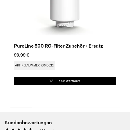
PureLine 800 RO-Filter Zubehör / Ersatz
Pu
99,99 €
91
FU
ARTIKELNUMMER: 10045522
AR
In den Warenkorb
Kundenbewertungen