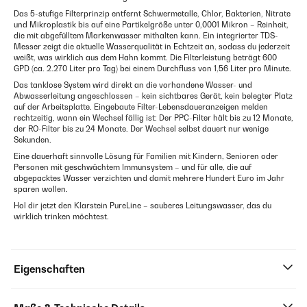
Das 5-stufige Filterprinzip entfernt Schwermetalle, Chlor, Bakterien, Nitrate
und Mikroplastik bis auf eine Partikelgröße unter 0,0001 Mikron – Reinheit,
die mit abgefülltem Markenwasser mithalten kann. Ein integrierter TDS-
Messer zeigt die aktuelle Wasserqualität in Echtzeit an, sodass du jederzeit
weißt, was wirklich aus dem Hahn kommt. Die Filterleistung beträgt 600
GPD (ca. 2.270 Liter pro Tag) bei einem Durchfluss von 1,56 Liter pro Minute.
Das tanklose System wird direkt an die vorhandene Wasser- und
Abwasserleitung angeschlossen – kein sichtbares Gerät, kein belegter Platz
auf der Arbeitsplatte. Eingebaute Filter-Lebensdaueranzeigen melden
rechtzeitig, wann ein Wechsel fällig ist: Der PPC-Filter hält bis zu 12 Monate,
der RO-Filter bis zu 24 Monate. Der Wechsel selbst dauert nur wenige
Sekunden.
Eine dauerhaft sinnvolle Lösung für Familien mit Kindern, Senioren oder
Personen mit geschwächtem Immunsystem – und für alle, die auf
abgepacktes Wasser verzichten und damit mehrere Hundert Euro im Jahr
sparen wollen.
Hol dir jetzt den Klarstein PureLine – sauberes Leitungswasser, das du
wirklich trinken möchtest.
Eigenschaften