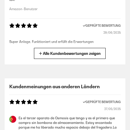
Amazon-Benutzer
GEPRÜFTE BEWERTUNG
29/06/2025
Super Anlage. Funktioniert und erfüllt die Erwartungen
Amazon-Benutzer
Alle Kundenbewertungen zeigen
GEPRÜFTE BEWERTUNG
17/03/2025
Sehr gute Filterung, aber kein Ersatzfilter im Lieferumfang enthalten
Kundenmeinungen aus anderen Ländern
Amazon-Benutzer
GEPRÜFTE BEWERTUNG
27/05/2025
GEPRÜFTE BEWERTUNG
03/03/2025
Es el tercer aparato de Osmosis que tengo y es el primero que
compro sin bombona de almacenamiento. Estoy encantado
Ich bin begeistert von diesem Wasserfilter. Er ist leise, liefert schnell
porque me ha liberado mucho espacio debajo del fregadero.La