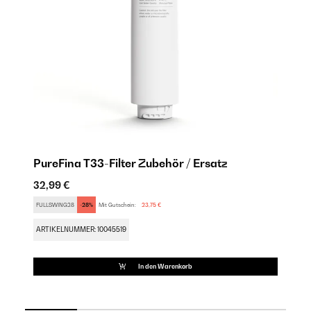
PureFina T33-Filter Zubehör / Ersatz
Pu
32,99 €
99
FULLSWING28
-28%
Mit Gutschein:
23,75 €
AR
ARTIKELNUMMER: 10045519
In den Warenkorb