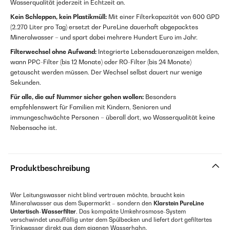
Wasserqualität jederzeit in Echtzeit an.
Kein Schleppen, kein Plastikmüll:
Mit einer Filterkapazität von 600 GPD
(2.270 Liter pro Tag) ersetzt der PureLine dauerhaft abgepacktes
Mineralwasser – und spart dabei mehrere Hundert Euro im Jahr.
Filterwechsel ohne Aufwand:
Integrierte Lebensdaueranzeigen melden,
wann PPC-Filter (bis 12 Monate) oder RO-Filter (bis 24 Monate)
getauscht werden müssen. Der Wechsel selbst dauert nur wenige
Sekunden.
Für alle, die auf Nummer sicher gehen wollen:
Besonders
empfehlenswert für Familien mit Kindern, Senioren und
immungeschwächte Personen – überall dort, wo Wasserqualität keine
Nebensache ist.
Produktbeschreibung
Wer Leitungswasser nicht blind vertrauen möchte, braucht kein
Mineralwasser aus dem Supermarkt – sondern den
Klarstein PureLine
Untertisch-Wasserfilter
. Das kompakte Umkehrosmose-System
verschwindet unauffällig unter dem Spülbecken und liefert dort gefiltertes
Trinkwasser direkt aus dem eigenen Wasserhahn.