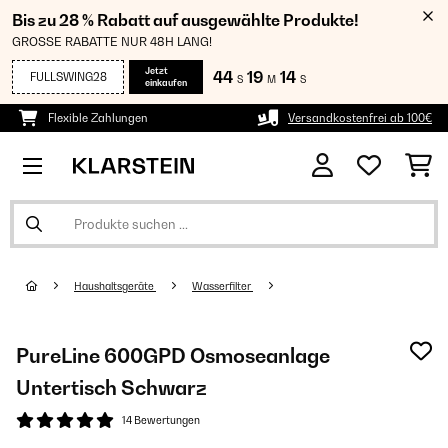
Bis zu 28 % Rabatt auf ausgewählte Produkte!
GROSSE RABATTE NUR 48H LANG!
Jetzt
44
19
13
FULLSWING28
S
M
S
einkaufen
Flexible Zahlungen
Versandkostenfrei ab 100€
Haushaltsgeräte
Wasserfilter
PureLine 600GPD Osmoseanlage​
Untertisch Schwarz
14 Bewertungen