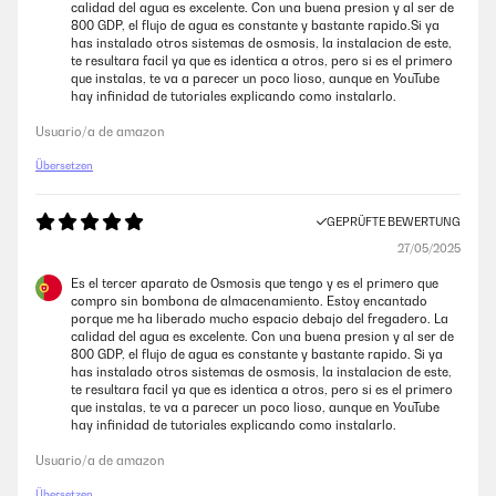
saubergefiltertes Wasser und den Unterschied kann man
calidad del agua es excelente. Con una buena presion y al ser de
schmecken.Im Lieferumfang ist alles dabei, kein Gang zum Baumarkt
800 GDP, el flujo de agua es constante y bastante rapido.Si ya
nötig, das mag ich.Info:Ich habe diesen Wasserfilter inzwischen über
has instalado otros sistemas de osmosis, la instalacion de este,
ein Jahr in Benutzung und nie Probleme damit gehabt.Bei dem
te resultara facil ya que es identica a otros, pero si es el primero
Austausch des PCT Filters habe vermutlich ich einen Fehler gemacht
que instalas, te va a parecer un poco lioso, aunque en YouTube
und nicht die Reihenfolge des Reset beachtet, trotzdem wurde mir
hay infinidad de tutoriales explicando como instalarlo.
unproblematisch und kostenlos ein Ersatzgerät schnell geliefert. Das
nenne ich mehr als perfekten Kundenservice.Noch'n schönen Gruß von
Usuario/a de amazon
"mir"
Übersetzen
Amazon-Benutzer
GEPRÜFTE BEWERTUNG
GEPRÜFTE BEWERTUNG
27/05/2025
03/11/2024
Es el tercer aparato de Osmosis que tengo y es el primero que
compro sin bombona de almacenamiento. Estoy encantado
Der Wasserfilter funktioniert einwandfrei und die Qualität des Wassers
porque me ha liberado mucho espacio debajo del fregadero. La
ist spürbar verbessert. Die Lieferung war schnell und das Gerät war gut
calidad del agua es excelente. Con una buena presion y al ser de
verpackt. Der Verkäufer war sehr hilfsbereit und freundlich.Obwohl das
800 GDP, el flujo de agua es constante y bastante rapido. Si ya
Gerät etwas laut ist, musste ich eine Schall- und Vibrationsisolierung
has instalado otros sistemas de osmosis, la instalacion de este,
darunter anbringen. Ansonsten ist es sehr empfehlenswert für jeden,
te resultara facil ya que es identica a otros, pero si es el primero
der sauberes und frisches Wasser schätzt.
que instalas, te va a parecer un poco lioso, aunque en YouTube
hay infinidad de tutoriales explicando como instalarlo.
Amazon-Benutzer
Usuario/a de amazon
GEPRÜFTE BEWERTUNG
Übersetzen