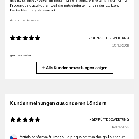
das ist schade . Weiterhin muss man ein Reduziermutter 1/4“auf 1/2“ für
Propangas dazu kaufen weil die mitgelieferte nicht in der EU bzw.
Deutschland zugelassen ist
Amazon-Benutzer
GEPRÜFTE BEWERTUNG
20/12/2021
gerne wieder
Amazon-Benutzer
Alle Kundenbewertungen zeigen
GEPRÜFTE BEWERTUNG
30/09/2021
Top,klare Kaufempfehlung
Kundenmeinungen aus anderen Ländern
Amazon-Benutzer
GEPRÜFTE BEWERTUNG
04/02/2025
GEPRÜFTE BEWERTUNG
30/09/2021
Article conforme à l’image. La plaque est très design.Le produit