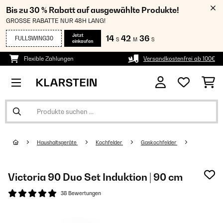
Bis zu 30 % Rabatt auf ausgewählte Produkte!
GROSSE RABATTE NUR 48H LANG!
Jetzt
14
42
35
FULLSWING30
S
M
S
einkaufen
Flexible Zahlungen
Versandkostenfrei ab 100€
Haushaltsgeräte
Kochfelder
Gaskochfelder
Victoria 90 Duo Set Induktion | 90 cm
38 Bewertungen