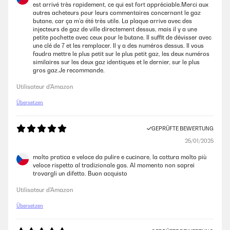
est arrivé très rapidement, ce qui est fort appréciable.Merci aux
Top, klare Kaufempfehlung
autres acheteurs pour leurs commentaires concernant le gaz
butane, car ça m’a été très utile. La plaque arrive avec des
Amazon-Benutzer
injecteurs de gaz de ville directement dessus, mais il y a une
petite pochette avec ceux pour le butane. Il suffit de dévisser avec
une clé de 7 et les remplacer. Il y a des numéros dessus. Il vous
faudra mettre le plus petit sur le plus petit gaz, les deux numéros
GEPRÜFTE BEWERTUNG
similaires sur les deux gaz identiques et le dernier, sur le plus
13/04/2021
gros gaz.Je recommande.
Sehr schöner Gasherd, funktioniert im Vergleich zum Alten
Utilisateur d'Amazon
hervorragend. Gutes Preis- Leistungsverhältnis.
Übersetzen
Amazon-Benutzer
GEPRÜFTE BEWERTUNG
GEPRÜFTE BEWERTUNG
25/01/2025
07/04/2021
molto pratica e veloce da pulire e cucinare, la cottura molto più
veloce rispetto al tradizionale gas. Al momento non saprei
Sehr gutes Gerät sieht edel aus und war einfach einzubauen Wenn Sie
trovargli un difetto. Buon acquisto
eine gasflasche benutzen bitte unbedingt die beiliegenden Düsen
tauschen und einen Adapter für den Gasanschluss am Gerät
Utilisateur d'Amazon
dazubestellen
Übersetzen
Amazon-Benutzer