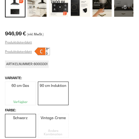
+6
946,99 €
(inkl. MwSt.)
Produktdatenblatt
Produktdatenblatt
ARTIKELNUMMER: 60003301
VARIANTE:
60 cm Gas
90 cm Induktion
Verfügbar
FARBE:
Schwarz
Vintage-Creme
Andere
Kombination