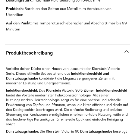
Leistungsstark:
maximale Abluftleistung von 644,5 m³/h
Praktisch:
Borde an den Seiten aus Metall zum Verstauen von
Utensilien
Auf den Punkt:
mit Temperaturschieberegler und Abschalttimer bis 99
Minuten
Produktbeschreibung
Verleihe deiner Küche einen Hauch von Luxus mit der
Klarstein
Victoria
Serie. Dieses stilvolle Set bestehend aus
Induktionskochfeld und
Dunstabzugshaube
kombiniert die Eleganz vergangener Zeiten mit
moderner Leistung und Energieeffizienz.
Induktionskochfeld:
Das
Klarstein
Victoria 90
5-Zonen-Induktionskochfeld
bietet die Vorteile modernster Induktionstechnologie. Mit seiner
leistungsstarken Heiztechnologie sorgt es für eine präzise und schnelle
Erwärmung von Töpfen und Pfannen, wobei die Hitze effizient und direkt auf
das Kochgeschirr übertragen wird. Die einfache Bedienung und präzise
Steuerung der Kochzonen ermöglichen eine komfortable Nutzung, während
das hochwertige Keramikglas für eine edle Optik und einfache Reinigung
sorgt.
Dunstabzugshaube:
Die
Klarstein
Victoria 90
Dunstabzugshaube
beseitigt