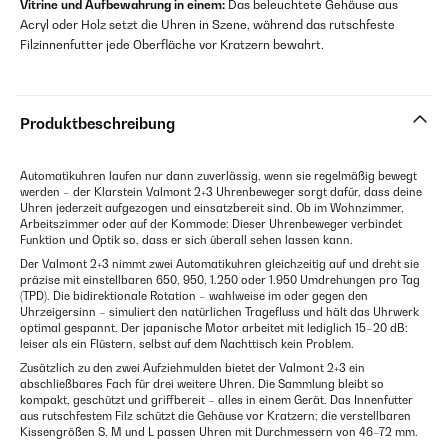
Vitrine und Aufbewahrung in einem:
Das beleuchtete Gehäuse aus
Acryl oder Holz setzt die Uhren in Szene, während das rutschfeste
Filzinnenfutter jede Oberfläche vor Kratzern bewahrt.
Produktbeschreibung
Automatikuhren laufen nur dann zuverlässig, wenn sie regelmäßig bewegt
werden – der Klarstein Valmont 2+3 Uhrenbeweger sorgt dafür, dass deine
Uhren jederzeit aufgezogen und einsatzbereit sind. Ob im Wohnzimmer,
Arbeitszimmer oder auf der Kommode: Dieser Uhrenbeweger verbindet
Funktion und Optik so, dass er sich überall sehen lassen kann.
Der Valmont 2+3 nimmt zwei Automatikuhren gleichzeitig auf und dreht sie
präzise mit einstellbaren 650, 950, 1.250 oder 1.950 Umdrehungen pro Tag
(TPD). Die bidirektionale Rotation – wahlweise im oder gegen den
Uhrzeigersinn – simuliert den natürlichen Tragefluss und hält das Uhrwerk
optimal gespannt. Der japanische Motor arbeitet mit lediglich 15–20 dB:
leiser als ein Flüstern, selbst auf dem Nachttisch kein Problem.
Zusätzlich zu den zwei Aufziehmulden bietet der Valmont 2+3 ein
abschließbares Fach für drei weitere Uhren. Die Sammlung bleibt so
kompakt, geschützt und griffbereit – alles in einem Gerät. Das Innenfutter
aus rutschfestem Filz schützt die Gehäuse vor Kratzern; die verstellbaren
Kissengrößen S, M und L passen Uhren mit Durchmessern von 46–72 mm.