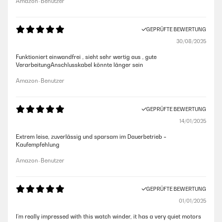
Amazon-Benutzer
GEPRÜFTE BEWERTUNG
30/08/2025
Funktioniert einwandfrei , sieht sehr wertig aus , gute
VerarbeitungAnschlusskabel könnte länger sein
Amazon-Benutzer
GEPRÜFTE BEWERTUNG
14/01/2025
Extrem leise, zuverlässig und sparsam im Dauerbetrieb =
Kaufempfehlung
Amazon-Benutzer
GEPRÜFTE BEWERTUNG
01/01/2025
I’m really impressed with this watch winder, it has a very quiet motors