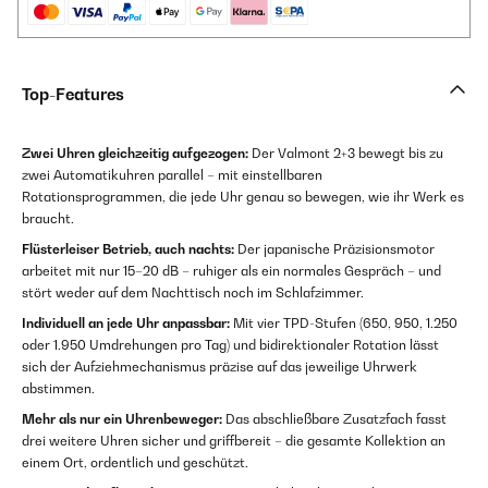
Top-Features
Zwei Uhren gleichzeitig aufgezogen:
Der Valmont 2+3 bewegt bis zu
zwei Automatikuhren parallel – mit einstellbaren
Rotationsprogrammen, die jede Uhr genau so bewegen, wie ihr Werk es
braucht.
Flüsterleiser Betrieb, auch nachts:
Der japanische Präzisionsmotor
arbeitet mit nur 15–20 dB – ruhiger als ein normales Gespräch – und
stört weder auf dem Nachttisch noch im Schlafzimmer.
Individuell an jede Uhr anpassbar:
Mit vier TPD-Stufen (650, 950, 1.250
oder 1.950 Umdrehungen pro Tag) und bidirektionaler Rotation lässt
sich der Aufziehmechanismus präzise auf das jeweilige Uhrwerk
abstimmen.
Mehr als nur ein Uhrenbeweger:
Das abschließbare Zusatzfach fasst
drei weitere Uhren sicher und griffbereit – die gesamte Kollektion an
einem Ort, ordentlich und geschützt.