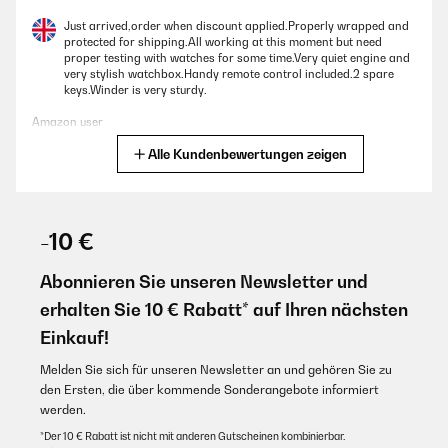
Just arrived,order when discount applied.Properly wrapped and
protected for shipping.All working at this moment but need
proper testing with watches for some time.Very quiet engine and
very stylish watchbox.Handy remote control included.2 spare
keys.Winder is very sturdy.
Amazon user
Alle Kundenbewertungen zeigen
Übersetzen
GEPRÜFTE BEWERTUNG
01/01/2025
-10 €
I’m really impressed with this watch winder, it has a very quiet
motors so you can barely hear them operating. Many
Abonnieren Sie unseren Newsletter und
programmable functions from 650 tpd to 1950tpd. Most
erhalten Sie 10 € Rabatt* auf Ihren nächsten
important is, in contradiction to many other winders, it operates
12h and then makes a pause for another 12h so your watches are
Einkauf!
having a break and no risk to be over winded. It has an extra
light that can be switched on/off for beautiful presentation of
Melden Sie sich für unseren Newsletter an und gehören Sie zu
your collection, watches are always set to the upright condition
after cycle is finished or door is open making the device user
den Ersten, die über kommende Sonderangebote informiert
friendly and watches easy to be taken out.Extra shelf at the top
werden.
gives extra secure space for 3 Quartz/solar watches to keep
them safe.Materials used are of high quality, durability I can’t say
*Der 10 € Rabatt ist nicht mit anderen Gutscheinen kombinierbar.