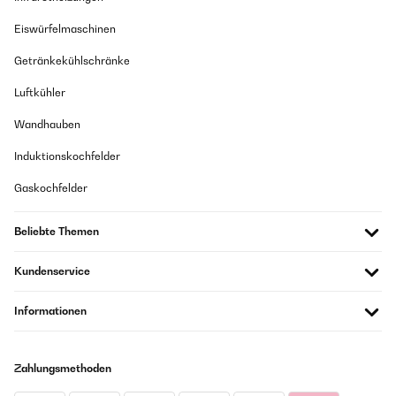
05/08/2024
Eiswürfelmaschinen
Ottimo
Getränkekühlschränke
Utente Amazon
Luftkühler
Übersetzen
Wandhauben
Induktionskochfelder
Gaskochfelder
Beliebte Themen
Kundenservice
Informationen
Zahlungsmethoden