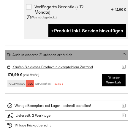
Verlängerte Garantie (+ 12
12,90 €
Monate)
Was ist abgedeckt?
Produkt inkl. Service hinzufügen
Auch in anderen Zuständen erhältlich
Kaufen Sie dieses Produkt in akzeptablem Zustand
176,99 €
(inkl. MwSt.)
In den
Warenkorb
FULLSWING30
-30%
Mit Gutschein:
123,89 €
Wenige Exemplare auf Lager - schnell bestellen!
Lieferzeit: 2 Werktage
14 Tage Rückgaberecht