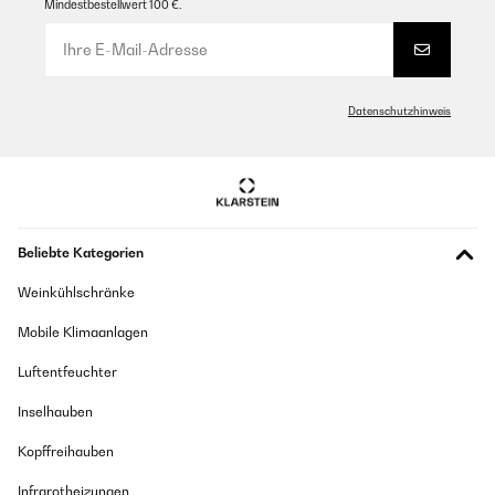
as I have it only since a week but until now no problems. Very
Mindestbestellwert 100 €.
good price to quality ratio. If it works without any faults for next
months I will definitely buy next one from Klarstein if my
collection grows.Only word of criticism is description of device
could be better online to also explain winder is making 12h stops
daily to remove risk of overwinding or than on 650tpd it winds
the watch for 1 minute and then takes nearly 9 minutes break to
Datenschutzhinweis
ensure mechanism doesn’t get damaged.
Amazon user
Übersetzen
Beliebte Kategorien
GEPRÜFTE BEWERTUNG
31/12/2024
Weinkühlschränke
La caja es algo mas grande de lo que me esperaba.Tiene
Mobile Klimaanlagen
capacidad para albergar un total de 5 relojes, 2 de ellos con
movimiento mecánico.El movimiento es silencioso y el
funcionamiento muy intuitivo.
Luftentfeuchter
Usuario/a de amazon
Inselhauben
Übersetzen
Kopffreihauben
Infrarotheizungen
GEPRÜFTE BEWERTUNG