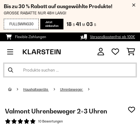
Bis zu 30 % Rabatt auf ausgewählte Produkte!
GROSSE RABATTE NUR 48H LANG!
Jetzt
18
41
02
FULLSWING30
S
M
S
einkaufen
Flexible Zahlungen
Versandkostenfrei ab 100€
Haushaltsgeräte
Uhrenbeweger
Valmont Uhrenbeweger 2+3 Uhren
10 Bewertungen