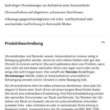
laufruhiger Uhrenbeweger zur Aufnahme einer Automatikuhr
Uhrenaufnahme auf elegantem, schwarzem Samtkissen
4 Bewegungsgeschwindigkeiten mit Links- und Rechtslauf oder
wechselnder Laufrichtung im Automatik-Modus
Produktbeschreibung
Uhrenliebhaber und Sammler wissen: Automatikuhren müssen stetig in
Bewegung gehalten werden, damit sie nicht stehen bleiben oder gar das
Uhrenöl im Inneren verharzt. Das wird spätestens dann zum Problem, wenn
man mehr als eine dieser wertvollen Uhren sein eigen nennt oder sie für
einige Zeit nicht tragen kann. Hier schafft der
Klarstein
Sindelfingen
Uhrenbeweger
Abhilfe, indem er Automatikuhren unermüdlich in
Schwingung versetzt und ihr Uhrwerk in steter Bewegung hält.
Als Uhrenaufnahme dient ein edles schwarzes Samtkissen, dass jede Uhr
elegant in Szene setzt. Auch Uhren mit einem langem Band finden festen
Sitz durch eine aufsteckbare Erweiterung. Eine Klarsichtabdeckung schützt
den wertvollen Chronometer vor Staub und Schmutz. Zur Rotation der Uhr
stehen vier Modi zur Auswahl, die sie mit unterschiedlichen Intervallen
entweder links- oder rechtsherum oder in wechselnder Drehrichtung in
Bewegung halten. Insgesamt kann die Uhr entweder mit 650, 900, 1200