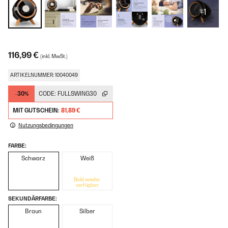
+1
116,99 €
(inkl. MwSt.)
ARTIKELNUMMER: 10040049
-30%
CODE:
FULLSWING30
MIT GUTSCHEIN:
81,89 €
Nutzungsbedingungen
FARBE:
Schwarz
Weiß
Bald wieder
verfügbar
SEKUNDÄRFARBE:
Braun
Silber