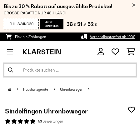
Bis zu 30 % Rabatt auf ausgewählte Produkte!
GROSSE RABATTE NUR 48H LANG!
Jetzt
38
51
51
FULLSWING30
S
M
S
einkaufen
Flexible Zahlungen
Versandkostenfrei ab 100€
Haushaltsgeräte
Uhrenbeweger
Sindelfingen Uhrenbeweger
53 Bewertungen