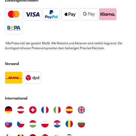
Zahlungsmethoden
03/07/2021
Utilisateur d'Amazon
für meine uhr (glashütte ) ok , ist aber nix fürs schlafzimmer zulaut
Übersetzen
Amazon-Benutzer
GEPRÜFTE BEWERTUNG
GEPRÜFTE BEWERTUNG
14/04/2022
*Alle Preise inkl. der gesetzl. MwSt. Alle Rabatte und Aktionen sind zeitlich begrenzt. Die
14/04/2021
Nombre de tours réglable, sur 24 heures, en fonction des besoins
durchgestrichenen Preise entsprechen dem bisherigen Preis bei Klarstein.
du calibre (voir prescriptions du fabriquant de la montre), avec
Sieht gur aus wird nach längern Betrieb schon hörbar lauter
possibilité de rotations alternativement dans un sens puis dans
l'autre. Ultra silencieux. Livré avec prise d'alimentation. L'aspect
Versand
Amazon-Benutzer
du boîtier plastique noir, des plastique chromés ainsi que le verre
acrylique sont plus qu'acceptables au regard du prix et des
differents réglages proposés. Impression de qualité et de solidité.
GEPRÜFTE BEWERTUNG
Utilisateur d'Amazon
18/03/2021
Übersetzen
International
Passt perfekt ins erfüllt seinen zweck
Amazon-Benutzer
GEPRÜFTE BEWERTUNG
14/04/2022
GEPRÜFTE BEWERTUNG
Nombre de tours réglable, sur 24 heures, en fonction des besoins
du calibre (voir prescriptions du fabriquant de la montre), avec
19/02/2021