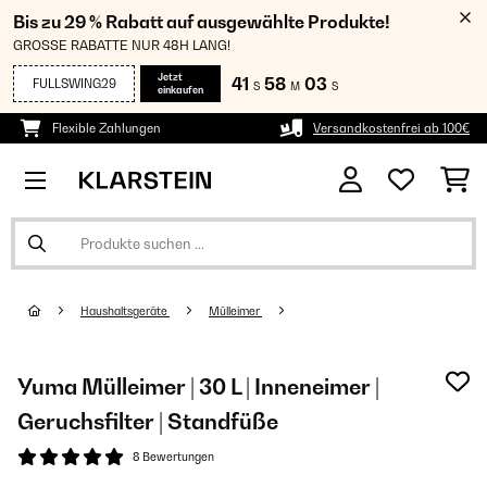
Bis zu 29 % Rabatt auf ausgewählte Produkte!
GROSSE RABATTE NUR 48H LANG!
Jetzt
41
58
03
FULLSWING29
S
M
S
einkaufen
Flexible Zahlungen
Versandkostenfrei ab 100€
Haushaltsgeräte
Mülleimer
Yuma Mülleimer | 30 L | Inneneimer |
Geruchsfilter | Standfüße
8 Bewertungen