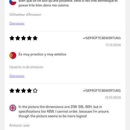
Bien que ce ne soit qu’une poubelle, celle ci est très esthétique et
passe très bien dans ma cuisine.
Utilisateur d'Amazon
Übersetzen
GEPRÜFTE BEWERTUNG
17/12/2024
Es muy practico y muy estetico
Usuario/a de amazon
Übersetzen
GEPRÜFTE BEWERTUNG
12/10/2024
In the picture the dimensions are 31W-56L-60H, but in
specifications list 48W. I cannot order, because I’m unsure,
though the picture seems to be more logical
Amazon user