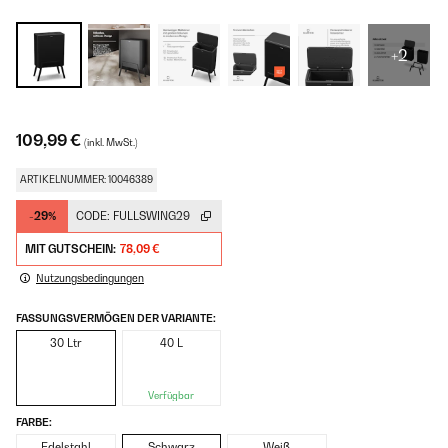
+2
109,99 €
(inkl. MwSt.)
ARTIKELNUMMER: 10046389
-29%
CODE:
FULLSWING29
MIT GUTSCHEIN:
78,09 €
Nutzungsbedingungen
FASSUNGSVERMÖGEN DER VARIANTE:
30 Ltr
40 L
Verfügbar
FARBE:
Edelstahl
Schwarz
Weiß