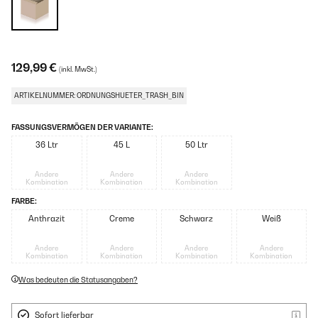
129,99 €
(inkl. MwSt.)
ARTIKELNUMMER: ORDNUNGSHUETER_TRASH_BIN
FASSUNGSVERMÖGEN DER VARIANTE:
36 Ltr
45 L
50 Ltr
Andere
Andere
Andere
Kombination
Kombination
Kombination
FARBE:
Anthrazit
Creme
Schwarz
Weiß
Andere
Andere
Andere
Andere
Kombination
Kombination
Kombination
Kombination
Was bedeuten die Statusangaben?
Sofort lieferbar