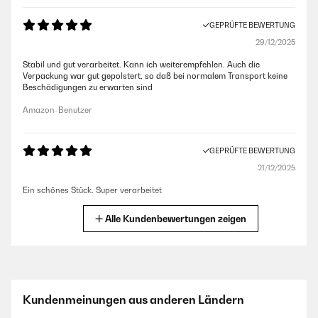
GEPRÜFTE BEWERTUNG
29/12/2025
Stabil und gut verarbeitet. Kann ich weiterempfehlen. Auch die
Verpackung war gut gepolstert, so daß bei normalem Transport keine
Beschädigungen zu erwarten sind
Amazon-Benutzer
GEPRÜFTE BEWERTUNG
21/12/2025
Ein schönes Stück. Super verarbeitet
Amazon-Benutzer
Alle Kundenbewertungen zeigen
GEPRÜFTE BEWERTUNG
09/12/2025
Die Verarbeitung ist hochwertig und der Eimer wirkt sehr stabil.
Kundenmeinungen aus anderen Ländern
Besonders gut gefällt mir das durchdachte Design – der Deckel schließt
leise und zuverlässig, und der Inneneimer lässt sich einfach