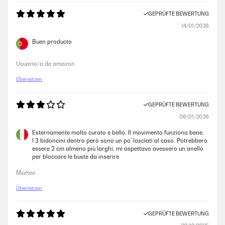
herausnehmen, was die Reinigung super unkompliziert macht.Auch
GEPRÜFTE BEWERTUNG
optisch macht der Mülleimer richtig etwas her und passt perfekt in
meine Küche. Für den Preis bekommt man hier wirklich hervorragende
14/01/2026
Qualität. Klare Kaufempfehlung!
Buen producto
Amazon-Benutzer
Usuario/a de amazon
GEPRÜFTE BEWERTUNG
Übersetzen
19/08/2025
Nützlich
GEPRÜFTE BEWERTUNG
06/01/2026
Amazon-Benutzer
Esternamente molto curato e bello. Il movimento funziona bene.
I 3 bidoncini dentro però sono un po' lasciati al caso. Potrebbero
essere 2 cm almeno più larghi, mi aspettavo avessero un anello
GEPRÜFTE BEWERTUNG
per bloccare le buste da inserire
14/07/2025
Matteo
Die Lieferung erfolgte rasch, die Verpackung war gut für den Transport
bestens geeignet. Der Artikel ist stabil, von guter Qualität und sehr
Übersetzen
praktisch und entspricht der Produktbeschreibung. Eine
Kaufempfehlung von mir.
GEPRÜFTE BEWERTUNG
Amazon-Benutzer