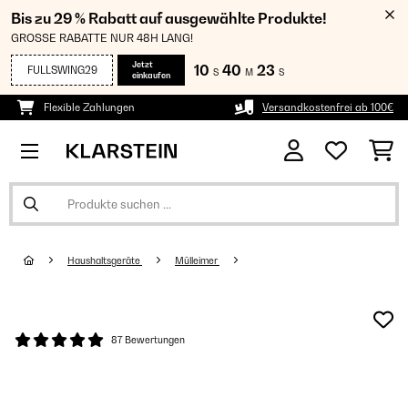
Bis zu 29 % Rabatt auf ausgewählte Produkte!
GROSSE RABATTE NUR 48H LANG!
Jetzt
10
40
23
FULLSWING29
S
M
S
einkaufen
Flexible Zahlungen
Versandkostenfrei ab 100€
Haushaltsgeräte
Mülleimer
87 Bewertungen