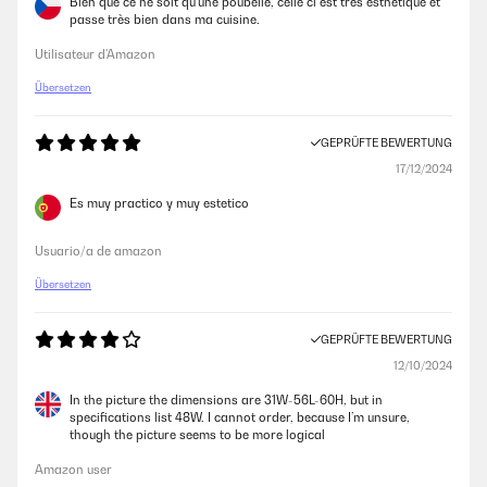
Bien que ce ne soit qu’une poubelle, celle ci est très esthétique et
passe très bien dans ma cuisine.
Utilisateur d'Amazon
Übersetzen
GEPRÜFTE BEWERTUNG
17/12/2024
Es muy practico y muy estetico
Usuario/a de amazon
Übersetzen
GEPRÜFTE BEWERTUNG
12/10/2024
In the picture the dimensions are 31W-56L-60H, but in
specifications list 48W. I cannot order, because I’m unsure,
though the picture seems to be more logical
Amazon user