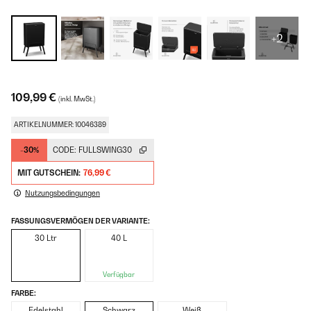
+2
109,99 €
(inkl. MwSt.)
ARTIKELNUMMER: 10046389
-30%
CODE:
FULLSWING30
MIT GUTSCHEIN:
76,99 €
Nutzungsbedingungen
FASSUNGSVERMÖGEN DER VARIANTE:
30 Ltr
40 L
Verfügbar
FARBE:
Edelstahl
Schwarz
Weiß