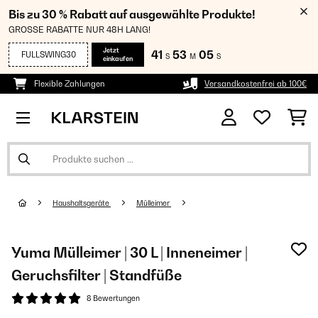
Bis zu 30 % Rabatt auf ausgewählte Produkte!
GROSSE RABATTE NUR 48H LANG!
Jetzt
41
53
05
FULLSWING30
S
M
S
einkaufen
Flexible Zahlungen
Versandkostenfrei ab 100€
Haushaltsgeräte
Mülleimer
Yuma Mülleimer | 30 L | Inneneimer |
Geruchsfilter | Standfüße
8 Bewertungen