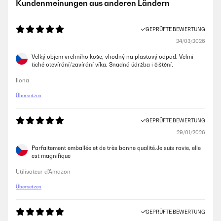
Kundenmeinungen aus anderen Ländern
Amazon-Benutzer
GEPRÜFTE BEWERTUNG
24/03/2026
GEPRÜFTE BEWERTUNG
08/09/2025
Velký objem vrchního koše, vhodný na plastový odpad. Velmi
tiché otevírání/zavírání víka. Snadná údržba i čištění.
Funktioniert ohne Probleme macht was es soll
Ilona
Amazon-Benutzer
Übersetzen
GEPRÜFTE BEWERTUNG
GEPRÜFTE BEWERTUNG
01/02/2025
29/01/2026
Sehr gut
Parfaitement emballée et de très bonne qualité.Je suis ravie, elle
est magnifique
Amazon-Benutzer
Utilisateur d'Amazon
Übersetzen
GEPRÜFTE BEWERTUNG