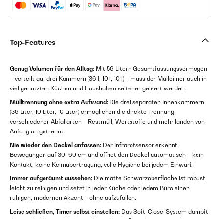
Top-Features
Genug Volumen für den Alltag:
Mit 56 Litern Gesamtfassungsvermögen
– verteilt auf drei Kammern (36 l, 10 l, 10 l) – muss der Mülleimer auch in
viel genutzten Küchen und Haushalten seltener geleert werden.
Mülltrennung ohne extra Aufwand:
Die drei separaten Innenkammern
(36 Liter, 10 Liter, 10 Liter) ermöglichen die direkte Trennung
verschiedener Abfallarten – Restmüll, Wertstoffe und mehr landen von
Anfang an getrennt.
Nie wieder den Deckel anfassen:
Der Infrarotsensor erkennt
Bewegungen auf 30–60 cm und öffnet den Deckel automatisch – kein
Kontakt, keine Keimübertragung, volle Hygiene bei jedem Einwurf.
Immer aufgeräumt aussehen:
Die matte Schwarzoberfläche ist robust,
leicht zu reinigen und setzt in jeder Küche oder jedem Büro einen
ruhigen, modernen Akzent – ohne aufzufallen.
Leise schließen, Timer selbst einstellen:
Das Soft-Close-System dämpft