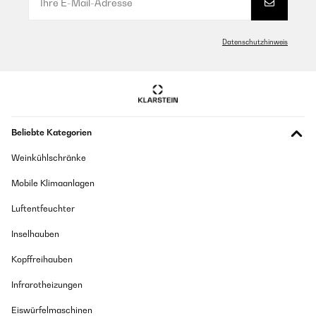
Übersetzen
Datenschutzhinweis
GEPRÜFTE BEWERTUNG
18/01/2026
Me gusta mucho es bonito fácil de limpiar tiene buena
capacidad, no hace ruido, lo recomiendo.
Usuario/a de amazon
Beliebte Kategorien
Übersetzen
Weinkühlschränke
Mobile Klimaanlagen
GEPRÜFTE BEWERTUNG
10/08/2025
Luftentfeuchter
I’m very pleased with my sensor bin. It’s quick to open, hygienic,
Inselhauben
and really easy to use. The lid responds perfectly every time, and
it looks great in my kitchen. A simple yet brilliant upgrade!
Kopffreihauben
Amazon user
Infrarotheizungen
Übersetzen
Eiswürfelmaschinen