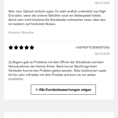
28/12/2025
Sehr nice. Optisch einfach super. Es sieht endlich ordentlich aus.High
End wäre, wenn die unteren Behälter noch ein Seitenpedal hätten,
damit man nicht bückend die Schubladen aufmachen muss, aber das
ist meckern auf höchstem Niveau.
Amazon-Benutzer
GEPRÜFTE BEWERTUNG
06/12/2025
Zu Beginn gab es Probleme mit dem Öffnen der Schublade und dem
Herausnehmen der kleinen Eimer. Nach kurzer Nachfrage beim
Verkäufer konnte das Problem gelöst werden. Alles funktioniert super.
Ich bin sehr zufrieden mit dem Produkt und kann es nur weiter
empfehlen.
Amazon-Benutzer
Alle Kundenbewertungen zeigen
GEPRÜFTE BEWERTUNG
16/10/2025
Perfekt, genau wie beschrieben.