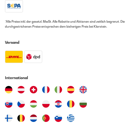
Favoloso. Costicchia. Ma purtroppo se mai un giorno si rompera
tocchera prenderne un altro uguale perche non riusciamo ci
siamo abituati troppo. In uso da un anno ancora perfetto e con le
*Alle Preise inkl. der gesetzl. MwSt. Alle Rabatte und Aktionen sind zeitlich begrenzt. Die
stesse batterie. Se non si vuole usare le batterie ha anche la
durchgestrichenen Preise entsprechen dem bisherigen Preis bei Klarstein.
Presa per l’alimentatore non compreso.
Utente Amazon
Versand
Übersetzen
GEPRÜFTE BEWERTUNG
05/05/2025
International
Favoloso. Costicchia. Ma purtroppo se mai un giorno si rompera
tocchera prenderne un altro uguale perche non riusciamo ci
siamo abituati troppo. In uso da un anno ancora perfetto e con le
stesse batterie. Se non si vuole usare le batterie ha anche la
Presa per l'alimentatore non compreso.
Utente Amazon
Übersetzen