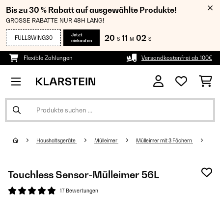
Bis zu 30 % Rabatt auf ausgewählte Produkte!
GROSSE RABATTE NUR 48H LANG!
Jetzt
20
11
01
FULLSWING30
S
M
S
einkaufen
Flexible Zahlungen
Versandkostenfrei ab 100€
Haushaltsgeräte
Mülleimer
Mülleimer mit 3 Fächern
Touchless Sensor-Mülleimer 56L
17 Bewertungen