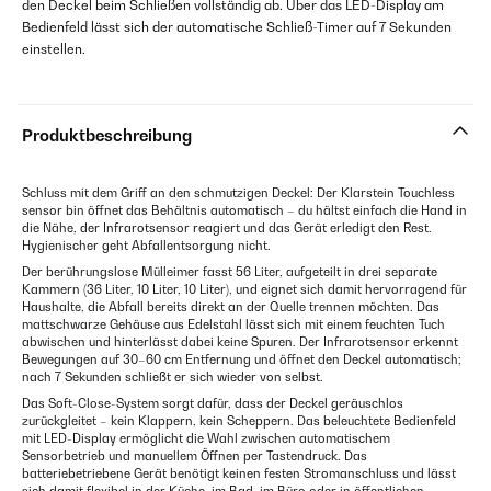
den Deckel beim Schließen vollständig ab. Über das LED-Display am
Bedienfeld lässt sich der automatische Schließ-Timer auf 7 Sekunden
einstellen.
Produktbeschreibung
Schluss mit dem Griff an den schmutzigen Deckel: Der Klarstein Touchless
sensor bin öffnet das Behältnis automatisch – du hältst einfach die Hand in
die Nähe, der Infrarotsensor reagiert und das Gerät erledigt den Rest.
Hygienischer geht Abfallentsorgung nicht.
Der berührungslose Mülleimer fasst 56 Liter, aufgeteilt in drei separate
Kammern (36 Liter, 10 Liter, 10 Liter), und eignet sich damit hervorragend für
Haushalte, die Abfall bereits direkt an der Quelle trennen möchten. Das
mattschwarze Gehäuse aus Edelstahl lässt sich mit einem feuchten Tuch
abwischen und hinterlässt dabei keine Spuren. Der Infrarotsensor erkennt
Bewegungen auf 30–60 cm Entfernung und öffnet den Deckel automatisch;
nach 7 Sekunden schließt er sich wieder von selbst.
Das Soft-Close-System sorgt dafür, dass der Deckel geräuschlos
zurückgleitet – kein Klappern, kein Scheppern. Das beleuchtete Bedienfeld
mit LED-Display ermöglicht die Wahl zwischen automatischem
Sensorbetrieb und manuellem Öffnen per Tastendruck. Das
batteriebetriebene Gerät benötigt keinen festen Stromanschluss und lässt