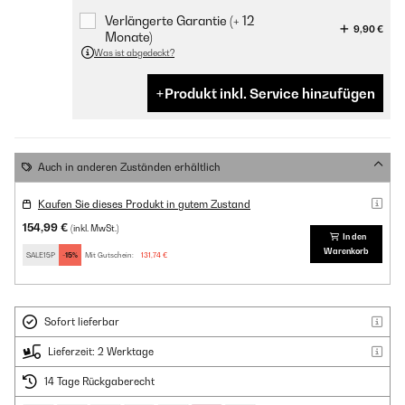
Verlängerte Garantie (+ 12
9,90 €
Monate)
Was ist abgedeckt?
Produkt inkl. Service hinzufügen
Auch in anderen Zuständen erhältlich
Kaufen Sie dieses Produkt in gutem Zustand
154,99 €
(inkl. MwSt.)
In den
Warenkorb
SALE15P
-15%
Mit Gutschein:
131,74 €
Sofort lieferbar
Lieferzeit: 2 Werktage
14 Tage Rückgaberecht