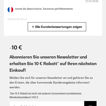
21/01/2026
come da descrizione, funziona perfettamente.
Utente Amazon
Alle Kundenbewertungen zeigen
Übersetzen
GEPRÜFTE BEWERTUNG
20/01/2026
-10 €
goede en mooie prullenbak. goed product
Abonnieren Sie unseren Newsletter und
Amazon-gebruiker
erhalten Sie 10 € Rabatt* auf Ihren nächsten
Einkauf!
Übersetzen
Melden Sie sich für unseren Newsletter an und gehören Sie zu
GEPRÜFTE BEWERTUNG
den Ersten, die über kommende Sonderangebote informiert
werden.
20/01/2026
*Der 10 € Rabatt ist nicht mit anderen Gutscheinen kombinierbar.
Very nice bean, looks very simple and elegant. Arrived in perfect
Mindestbestellwert 100 €.
condition and working.
Amazon user