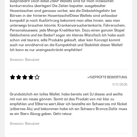
ausprobiert! Doch diese ZNAP Wallets sind für mich inzwischen
konkurrenzlos überlegen! Die Zeiten kaputter, ausgebeulter
Hosentaschen sind genauso vorbei, wie die Diebstahlsgefahr bei
Börsen in der hinteren Hosentasche!Diese Wallets sind unfassbar
kompakt! je nach Ausfürhrung bekommt man alles hinein, was man
unterwegs brauchen könnte: Krankenversuchertenkarte, Führerschein,
Personalausweis, jede Menge Kreditkarten. Dazu einen ganzen Stapel
Geldscheine und bei Bedarf sogar ein kleines Münzfach.Ich habe auch
schon viel teurere, edle Produkte gekauft, aber kein Konzept kommt
auch nur annähernd an die Kompaktheit und Stabilität dieser Wallet!
Ich kann es nur uneingeschränkt empfehlen!
Amazon-Benutzer
GEPRÜFTE BEWERTUNG
11/11/2025
Grundsätzlich ein tolles Wallet, habe bereits seit 3J dieses und wollte
mit nun ein neues gönnen. Somit ist das Produkt von mir klar zu
empfehlen und 5Sterne wert.Aber ich bestellte ein Schwarzes mit Nickel
(silbernes Alu) und bekommen habe ich ein Schwarz Bronze.Dafür muss
es ein Stern Abzug geben. Geht retour.
Amazon-Benutzer