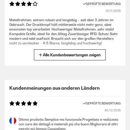
GEPRÜFTE BEWERTUNG
10/11/2025
Metallrahmen, extrem robust und langlebig – seit über 3 Jahren im
Gebrauch. Der Druckknopf hält mittlerweile nicht mehr ganz, aber
ansonsten top verarbeitet. Hochwertiger Metallrahmen, sehr stabil
Kompakte Größe, ideal für den Alltag Zuverlässiger RFID-Schutz Sieht
modern und edel ausFazit: Braucht sich vor den großen Herstellern
nicht zu verstecken – 4/5 Sterne, langlebig und hochwertig!
Amazon-Benutzer
Alle Kundenbewertungen zeigen
GEPRÜFTE BEWERTUNG
04/11/2025
hab es jetzt schon recht lange, funktioniert einwandfrei, gute Qualität,
Kundenmeinungen aus anderen Ländern
würde ich wieder kaufen
Amazon-Benutzer
GEPRÜFTE BEWERTUNG
30/12/2025
GEPRÜFTE BEWERTUNG
Ottimo prodotto.Semplice ma funzionale.Progettato e realizzato
30/01/2025
con cura dei dettagli e materiali più che buoni.Migliorare di altri
marchi più famosi.Consigliato.