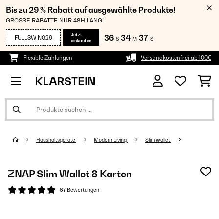
Bis zu 29 % Rabatt auf ausgewählte Produkte!
GROSSE RABATTE NUR 48H LANG!
Jetzt
36
34
36
FULLSWING29
S
M
S
einkaufen
Flexible Zahlungen
Versandkostenfrei ab 100€
Haushaltsgeräte
Modern Living
Slim wallet
ZNAP Slim Wallet 8 Karten
67 Bewertungen