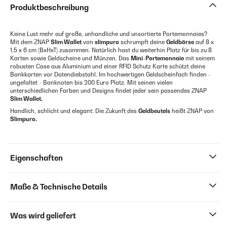
Produktbeschreibung
Keine Lust mehr auf große, unhandliche und unsortierte Portemonnaies?
Mit dem ZNAP
Slim Wallet
von
slimpuro
schrumpft deine
Geldbörse
auf 8 x
1,5 x 6 cm (BxHxT) zusammen. Natürlich hast du weiterhin Platz für bis zu 8
Karten sowie Geldscheine und Münzen. Das
Mini-Portemonnaie
mit seinem
robusten Case aus Aluminium und einer RFID Schutz Karte schützt deine
Bankkarten vor Datendiebstahl. Im hochwertigen Geldscheinfach finden -
ungefaltet - Banknoten bis 200 Euro Platz. Mit seinen vielen
unterschiedlichen Farben und Designs findet jeder sein passendes ZNAP
Slim Wallet.
Handlich, schlicht und elegant: Die Zukunft des
Geldbeutels
heißt ZNAP von
Slimpuro.
Eigenschaften
Maße & Technische Details
Was wird geliefert