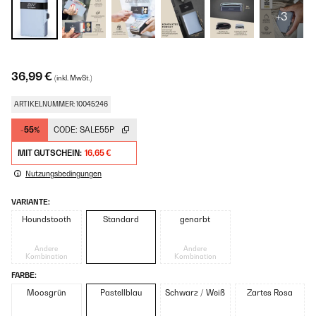
+3
36,99 €
(inkl. MwSt.)
ARTIKELNUMMER: 10045246
-55%
CODE:
SALE55P
MIT GUTSCHEIN:
16,65 €
Nutzungsbedingungen
VARIANTE:
Houndstooth
Standard
genarbt
Andere
Andere
Kombination
Kombination
FARBE:
Moosgrün
Pastellblau
Schwarz / Weiß
Zartes Rosa