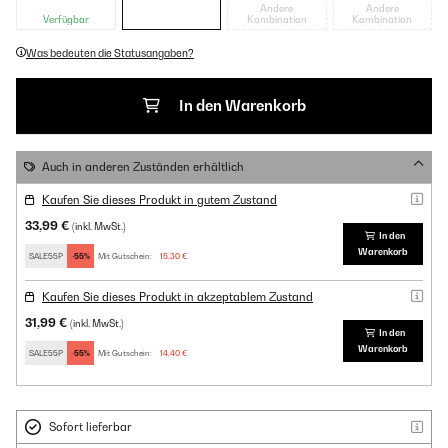
Andere
Andere
Verfügbar
Kombination
Kombination
Was bedeuten die Statusangaben?
In den Warenkorb
Auch in anderen Zuständen erhältlich
Kaufen Sie dieses Produkt in gutem Zustand
33,99 €
(inkl. MwSt.)
In den
Warenkorb
SALE55P
-55%
Mit Gutschein:
15,30 €
Kaufen Sie dieses Produkt in akzeptablem Zustand
31,99 €
(inkl. MwSt.)
In den
Warenkorb
SALE55P
-55%
Mit Gutschein:
14,40 €
Sofort lieferbar