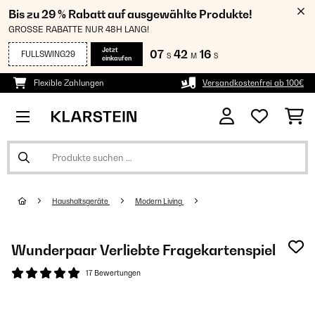
Bis zu 29 % Rabatt auf ausgewählte Produkte!
GROSSE RABATTE NUR 48H LANG!
Jetzt
07
42
16
FULLSWING29
S
M
S
einkaufen
Flexible Zahlungen
Versandkostenfrei ab 100€
Haushaltsgeräte
Modern Living
Wunderpaar Verliebte Fragekartenspiel
17 Bewertungen