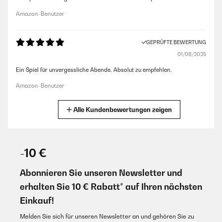
Amazon-Benutzer
GEPRÜFTE BEWERTUNG
01/08/2025
Ein Spiel für unvergessliche Abende. Absolut zu empfehlen. ️‍
Amazon-Benutzer
Alle Kundenbewertungen zeigen
GEPRÜFTE BEWERTUNG
05/09/2024
Ich habe einige Fragen mit meiner Frau gemacht und wir waren
zufrieden. Wie sind seit mehr als 10 Jahren zusammen und es hat uns
-10 €
trotzdem gute Anstöße gegeben.
Abonnieren Sie unseren Newsletter und
Amazon-Benutzer
erhalten Sie 10 € Rabatt* auf Ihren nächsten
Einkauf!
GEPRÜFTE BEWERTUNG
27/08/2024
Melden Sie sich für unseren Newsletter an und gehören Sie zu