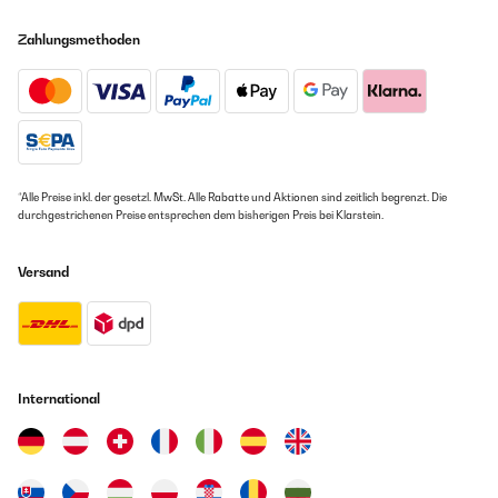
Mein Verlobter und ich haben angefangen dieses Spiel zu spielen und
waren doch positiv überrascht, wieviel wir im Nachgang doch noch
Zahlungsmethoden
übereinander erfahren haben. Hat uns am Ende insgesamt positiv
gestimmt und uns näher gebracht ! Könnte natürlich bei jedem Paar
anders ausgehen Ich sage „Daumen hoch“
Amazon-Benutzer
GEPRÜFTE BEWERTUNG
*Alle Preise inkl. der gesetzl. MwSt. Alle Rabatte und Aktionen sind zeitlich begrenzt. Die
09/12/2020
durchgestrichenen Preise entsprechen dem bisherigen Preis bei Klarstein.
Tolles Spiel bringt Pepp in die Beziehung wir spielen das Spiel meist
abends im Bett, jeder liesst ein paar Karten. Die Antworten
Versand
überraschen und geben interessantes über den eigenen Partner preis :)
Preis recht teuer für ein Kartenspiel daher 4 Sterne
Amazon-Benutzer
GEPRÜFTE BEWERTUNG
International
09/12/2020
wir spielen das Spiel meist abends im Bett, jeder liesst ein paar Karten.
Die Antworten überraschen und geben interessantes über den eigenen
Partner preis :) Preis recht teuer für ein Kartenspiel daher 4 Sterne