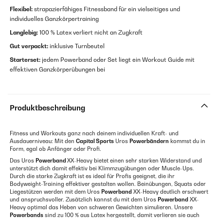
Flexibel:
strapazierfähiges Fitnessband für ein vielseitiges und
individuelles Ganzkörpertraining
Langlebig:
100 % Latex verliert nicht an Zugkraft
Gut verpackt:
inklusive Turnbeutel
Starterset:
jedem Powerband oder Set liegt ein Workout Guide mit
effektiven Ganzkörperübungen bei
Produktbeschreibung
Fitness und Workouts ganz nach deinem individuellen Kraft- und
Ausdauerniveau: Mit den
Capital Sports
Uros
Powerbändern
kommst du in
Form, egal ob Anfänger oder Profi.
Das Uros
Powerband
XX-Heavy bietet einen sehr starken Widerstand und
unterstützt dich damit effektiv bei Klimmzugübungen oder Muscle-Ups.
Durch die starke Zugkraft ist es ideal für Profis geeignet, die ihr
Bodyweight-Training effektiver gestalten wollen. Beinübungen, Squats oder
Liegestützen werden mit dem Uros
Powerband
XX-Heavy deutlich erschwert
und anspruchsvoller. Zusätzlich kannst du mit dem Uros
Powerband
XX-
Heavy optimal das Heben von schweren Gewichten simulieren. Unsere
Powerbands
sind zu 100 % aus Latex hergestellt, damit verlieren sie auch