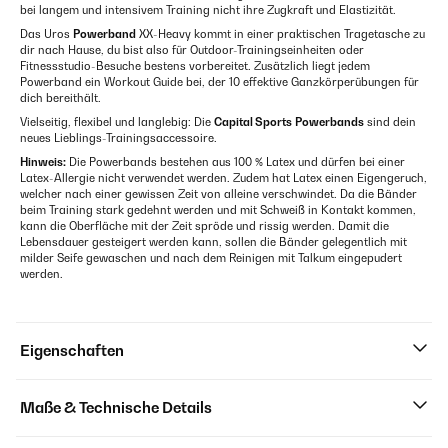
bei langem und intensivem Training nicht ihre Zugkraft und Elastizität.
Das Uros
Powerband
XX-Heavy kommt in einer praktischen Tragetasche zu
dir nach Hause, du bist also für Outdoor-Trainingseinheiten oder
Fitnessstudio-Besuche bestens vorbereitet. Zusätzlich liegt jedem
Powerband ein Workout Guide bei, der 10 effektive Ganzkörperübungen für
dich bereithält.
Vielseitig, flexibel und langlebig: Die
Capital Sports
Powerbands
sind dein
neues Lieblings-Trainingsaccessoire.
Hinweis:
Die Powerbands bestehen aus 100 % Latex und dürfen bei einer
Latex-Allergie nicht verwendet werden. Zudem hat Latex einen Eigengeruch,
welcher nach einer gewissen Zeit von alleine verschwindet. Da die Bänder
beim Training stark gedehnt werden und mit Schweiß in Kontakt kommen,
kann die Oberfläche mit der Zeit spröde und rissig werden. Damit die
Lebensdauer gesteigert werden kann, sollen die Bänder gelegentlich mit
milder Seife gewaschen und nach dem Reinigen mit Talkum eingepudert
werden.
Eigenschaften
Maße & Technische Details