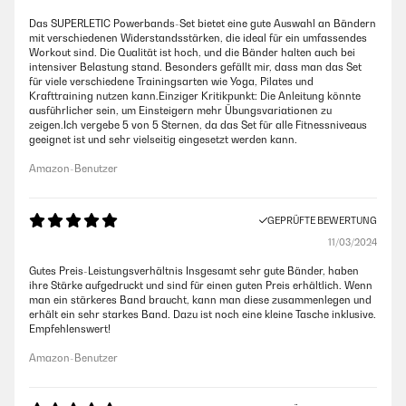
Das SUPERLETIC Powerbands-Set bietet eine gute Auswahl an Bändern
mit verschiedenen Widerstandsstärken, die ideal für ein umfassendes
Workout sind. Die Qualität ist hoch, und die Bänder halten auch bei
intensiver Belastung stand. Besonders gefällt mir, dass man das Set
für viele verschiedene Trainingsarten wie Yoga, Pilates und
Krafttraining nutzen kann.Einziger Kritikpunkt: Die Anleitung könnte
ausführlicher sein, um Einsteigern mehr Übungsvariationen zu
zeigen.Ich vergebe 5 von 5 Sternen, da das Set für alle Fitnessniveaus
geeignet ist und sehr vielseitig eingesetzt werden kann.
Amazon-Benutzer
GEPRÜFTE BEWERTUNG
11/03/2024
Gutes Preis-Leistungsverhältnis Insgesamt sehr gute Bänder, haben
ihre Stärke aufgedruckt und sind für einen guten Preis erhältlich. Wenn
man ein stärkeres Band braucht, kann man diese zusammenlegen und
erhält ein sehr starkes Band. Dazu ist noch eine kleine Tasche inklusive.
Empfehlenswert!
Amazon-Benutzer