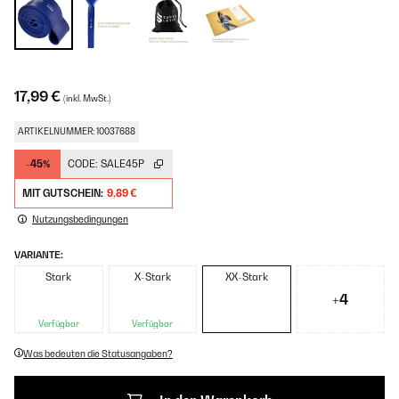
17,99 €
(inkl. MwSt.)
ARTIKELNUMMER: 10037688
-45%
CODE:
SALE45P
MIT GUTSCHEIN:
9,89 €
Nutzungsbedingungen
VARIANTE:
Stark
X-Stark
XX-Stark
+4
Verfügbar
Verfügbar
Was bedeuten die Statusangaben?