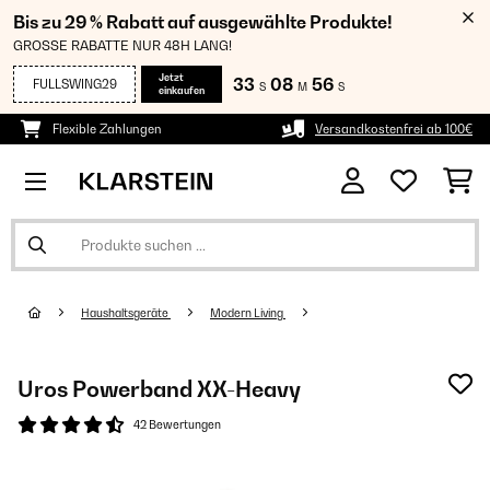
Bis zu 29 % Rabatt auf ausgewählte Produkte!
GROSSE RABATTE NUR 48H LANG!
Jetzt
33
08
55
FULLSWING29
S
M
S
einkaufen
Flexible Zahlungen
Versandkostenfrei ab 100€
Haushaltsgeräte
Modern Living
Uros Powerband XX-Heavy
42 Bewertungen