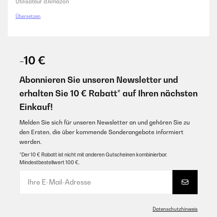
Utilisateur d'Amazon
Amazon-Benutzer
Übersetzen
GEPRÜFTE BEWERTUNG
29/07/2021
-10 €
Qualitativ super! Ebenso klasse ist die Haptik und es macht Spaß damit
zu trainieren. Zu empfehlen :)
Abonnieren Sie unseren Newsletter und
erhalten Sie 10 € Rabatt* auf Ihren nächsten
Amazon-Benutzer
Einkauf!
GEPRÜFTE BEWERTUNG
Melden Sie sich für unseren Newsletter an und gehören Sie zu
den Ersten, die über kommende Sonderangebote informiert
04/05/2021
werden.
Tolle Sache Habe die Bänder fürs Training zuhause gekauft und bis jetzt
halten sie was sie versprechen
*Der 10 € Rabatt ist nicht mit anderen Gutscheinen kombinierbar.
Mindestbestellwert 100 €.
Amazon-Benutzer
GEPRÜFTE BEWERTUNG
Datenschutzhinweis
04/05/2021