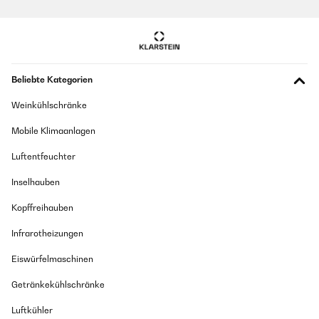
Habe die Bänder fürs Training zuhause gekauft und bis jetzt halten sie
was sie versprechen
Amazon-Benutzer
Beliebte Kategorien
GEPRÜFTE BEWERTUNG
Weinkühlschränke
30/03/2021
Super Ergänzung zum Training. Der Schwierigkeitsgrad wird erhöht.
Mobile Klimaanlagen
Amazon-Benutzer
Luftentfeuchter
Inselhauben
GEPRÜFTE BEWERTUNG
Kopffreihauben
07/03/2021
Super Bänder. Sind meine ersten aber machen genau das wofür die da
Infrarotheizungen
sind. Youtube gibs sehr gute Bilder und Anleitungen dafür. Bin sehr
zufrieden
Eiswürfelmaschinen
Amazon-Benutzer
Getränkekühlschränke
Luftkühler
GEPRÜFTE BEWERTUNG