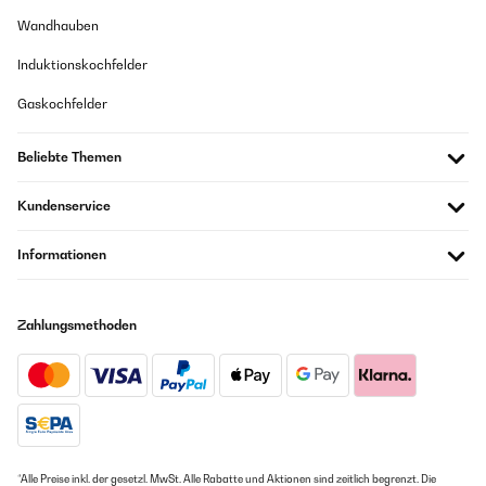
18/01/2021
Wandhauben
Top Bänder, top Kundenservice Ich habe lange überlegt ob ich wirklich
Induktionskochfelder
das Geld in die Hand nehme und die teureren Bänder kaufe, da ist doch
deutlich günstigere Alternativen gibt. Ich bin dann zu dem Entschluss
Gaskochfelder
gekommen, dass Gesundheit vorgeht und wenn man das Risiko (z.B.
das das Band reißt o.ä.) minimieren kann, indem man etwas mehr zahlt
so soll es so sein. Ich habe also das Set mit allen Bändern bestellt und
Beliebte Themen
war überrascht von der schnellen Lieferung, die Bestellung erfolgte
gegen 13:00 Uhr und am nächsten Tag wurden sie schon geliefert. Von
der Qualität bin ich wirklich sehr überzeugt, der Gummigeruch von dem
Kundenservice
man manchmal liest, ist bei diesen Bändern nicht wahrzunehmen und
auch die mitgelieferte Tasche ist sehr praktisch weil man sie nicht nur
über einen Arm sondern wie ein Rucksack über beide hängen kann.
Informationen
Lediglich das schwarze Band hatte leichte Einkerbungen, mit denen
man eventuell dennoch trainieren könnte. Nachdem ich mich an den
Kundenservice gewandt (welcher übrigens binnen eines Tages
geantwortet hat) habe wurde mir aber sofort die Zusendung eines
Zahlungsmethoden
neuen schwarzen Bandes versprochen. Dies dürfte wohl in den
nächsten Tagen ankommen. Von meiner Seite aus eine klare
Kaufempfehlung.
Amazon-Benutzer
GEPRÜFTE BEWERTUNG
*Alle Preise inkl. der gesetzl. MwSt. Alle Rabatte und Aktionen sind zeitlich begrenzt. Die