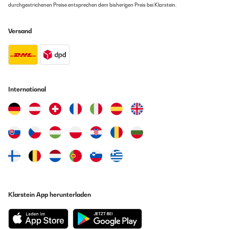
18/01/2021
durchgestrichenen Preise entsprechen dem bisherigen Preis bei Klarstein.
Ich habe lange überlegt ob ich wirklich das Geld in die Hand nehme und
die teureren Bänder kaufe, da ist doch deutlich günstigere Alternativen
Versand
gibt. Ich bin dann zu dem Entschluss gekommen, dass Gesundheit
vorgeht und wenn man das Risiko (z.B. das das Band reißt o.ä.)
minimieren kann, indem man etwas mehr zahlt so soll es so sein. Ich
habe also das Set mit allen Bändern bestellt und war überrascht von
der schnellen Lieferung, die Bestellung erfolgte gegen 13:00 Uhr und am
nächsten Tag wurden sie schon geliefert. Von der Qualität bin ich
wirklich sehr überzeugt, der Gummigeruch von dem man manchmal
International
liest, ist bei diesen Bändern nicht wahrzunehmen und auch die
mitgelieferte Tasche ist sehr praktisch weil man sie nicht nur über einen
Arm sondern wie ein Rucksack über beide hängen kann. Lediglich das
schwarze Band hatte leichte Einkerbungen, mit denen man eventuell
dennoch trainieren könnte. Nachdem ich mich an den Kundenservice
gewandt (welcher übrigens binnen eines Tages geantwortet hat) habe
wurde mir aber sofort die Zusendung eines neuen schwarzen Bandes
versprochen. Dies dürfte wohl in den nächsten Tagen ankommen. Von
meiner Seite aus eine klare Kaufempfehlung.
Amazon-Benutzer
Klarstein App herunterladen
GEPRÜFTE BEWERTUNG
10/11/2020