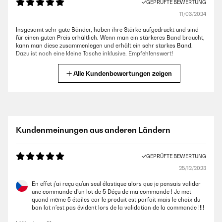
GEPRÜFTE BEWERTUNG
11/03/2024
Insgesamt sehr gute Bänder, haben ihre Stärke aufgedruckt und sind
für einen guten Preis erhältlich. Wenn man ein stärkeres Band braucht,
kann man diese zusammenlegen und erhält ein sehr starkes Band.
Dazu ist noch eine kleine Tasche inklusive. Empfehlenswert!
Amazon-Benutzer
Alle Kundenbewertungen zeigen
GEPRÜFTE BEWERTUNG
24/03/2022
Not really satisfied with the equipment!
Kundenmeinungen aus anderen Ländern
Amazon-Benutzer
GEPRÜFTE BEWERTUNG
25/12/2023
GEPRÜFTE BEWERTUNG
09/03/2022
En effet j’ai reçu qu’un seul élastique alors que je pensais valider
une commande d’un lot de 5 Déçu de ma commande ! Je met
In der Produktbeschreibung werden 5 Stück genannt, was leider nicht
quand même 5 étoiles car le produit est parfait mais le choix du
stimmt. Es wird definitiv nur 1 Band (lila) geliefert. Es wäre
bon lot n’est pas évident lors de la validation de la commande !!!!
wünschenswert, dass diese Angabe entsprechend korrigiert wird.
Somit empfinde ich den Preis für nur ein Band doch etwas hoch.