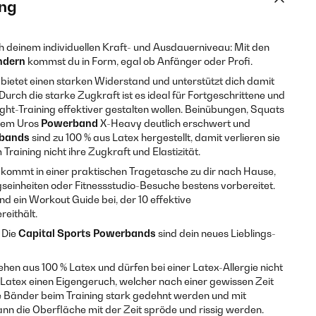
ng
 deinem individuellen Kraft- und Ausdauerniveau: Mit den
ndern
kommst du in Form, egal ob Anfänger oder Profi.
bietet einen starken Widerstand und unterstützt dich damit
urch die starke Zugkraft ist es ideal für Fortgeschrittene und
ight-Training effektiver gestalten wollen. Beinübungen, Squats
 dem Uros
Powerband
X-Heavy deutlich erschwert und
bands
sind zu 100 % aus Latex hergestellt, damit verlieren sie
raining nicht ihre Zugkraft und Elastizität.
ommt in einer praktischen Tragetasche zu dir nach Hause,
ngseinheiten oder Fitnessstudio-Besuche bestens vorbereitet.
d ein Workout Guide bei, der 10 effektive
eithält.
: Die
Capital Sports
Powerbands
sind dein neues Lieblings-
en aus 100 % Latex und dürfen bei einer Latex-Allergie nicht
atex einen Eigengeruch, welcher nach einer gewissen Zeit
ie Bänder beim Training stark gedehnt werden und mit
n die Oberfläche mit der Zeit spröde und rissig werden.