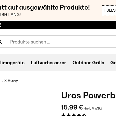
att auf ausgewählte Produkte!
FULL
48H LANG!
€
limageräte
Luftverbesserer
Outdoor Grills
Ga
nd X-Heavy
Uros Powerb
15,99 €
(inkl. MwSt.)