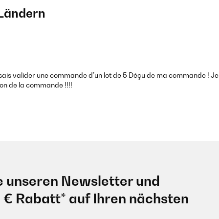
Ländern
 pensais valider une commande d’un lot de 5 Déçu de ma commande ! Je
tion de la commande !!!!
ider nicht stimmt. Es wird definitiv nur 1 Band (lila) geliefert. E
Band doch etwas hoch.
e unseren Newsletter und
t Spaß damit zu trainieren. Zu empfehlen :)
0 € Rabatt* auf Ihren nächsten