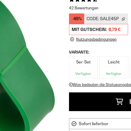
42 Bewertungen
-45%
CODE:
SALE45P
MIT GUTSCHEIN:
8,79 €
Nutzungsbedingungen
VARIANTE:
5er-Set
Leicht
Verfügbar
Verfügbar
Was bedeuten die Statusangab
Sofort lieferbar