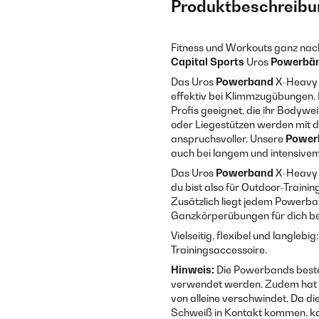
Produktbeschreibu
Fitness und Workouts ganz nach
Capital Sports
Uros
Powerbä
Das Uros
Powerband
X-Heavy 
effektiv bei Klimmzugübungen. D
Profis geeignet, die ihr Bodywe
oder Liegestützen werden mit
anspruchsvoller. Unsere
Power
auch bei langem und intensivem T
Das Uros
Powerband
X-Heavy k
du bist also für Outdoor-Traini
Zusätzlich liegt jedem Powerban
Ganzkörperübungen für dich ber
Vielseitig, flexibel und langlebig
Trainingsaccessoire.
Hinweis:
Die Powerbands besteh
verwendet werden. Zudem hat L
von alleine verschwindet. Da d
Schweiß in Kontakt kommen, kan