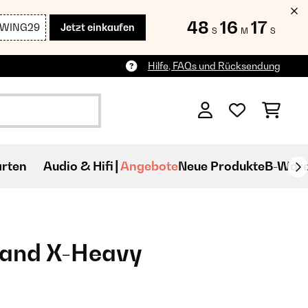
48
16
16
SWING29
Jetzt einkaufen
S
M
S
Hilfe, FAQs und Rücksendung
rten
Audio & Hifi
Angebote
Neue Produkte
B-War
and X-Heavy