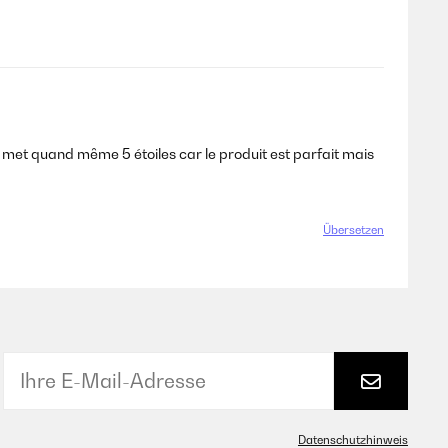
 met quand même 5 étoiles car le produit est parfait mais
s wäre wünschenswert, dass diese Angabe entsprechend
Übersetzen
Datenschutzhinweis