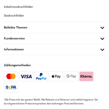
Top Bänder, top Kundenservice Ich habe lange überlegt ob ich wirklich
Induktionskochfelder
das Geld in die Hand nehme und die teureren Bänder kaufe, da ist doch
deutlich günstigere Alternativen gibt. Ich bin dann zu dem Entschluss
Gaskochfelder
gekommen, dass Gesundheit vorgeht und wenn man das Risiko (z.B.
das das Band reißt o.ä.) minimieren kann, indem man etwas mehr zahlt
so soll es so sein. Ich habe also das Set mit allen Bändern bestellt und
Beliebte Themen
war überrascht von der schnellen Lieferung, die Bestellung erfolgte
gegen 13:00 Uhr und am nächsten Tag wurden sie schon geliefert. Von
der Qualität bin ich wirklich sehr überzeugt, der Gummigeruch von dem
Kundenservice
man manchmal liest, ist bei diesen Bändern nicht wahrzunehmen und
auch die mitgelieferte Tasche ist sehr praktisch weil man sie nicht nur
über einen Arm sondern wie ein Rucksack über beide hängen kann.
Informationen
Lediglich das schwarze Band hatte leichte Einkerbungen, mit denen
man eventuell dennoch trainieren könnte. Nachdem ich mich an den
Kundenservice gewandt (welcher übrigens binnen eines Tages
geantwortet hat) habe wurde mir aber sofort die Zusendung eines
Zahlungsmethoden
neuen schwarzen Bandes versprochen. Dies dürfte wohl in den
nächsten Tagen ankommen. Von meiner Seite aus eine klare
Kaufempfehlung.
Amazon-Benutzer
GEPRÜFTE BEWERTUNG
*Alle Preise inkl. der gesetzl. MwSt. Alle Rabatte und Aktionen sind zeitlich begrenzt. Die
18/01/2021
durchgestrichenen Preise entsprechen dem bisherigen Preis bei Klarstein.