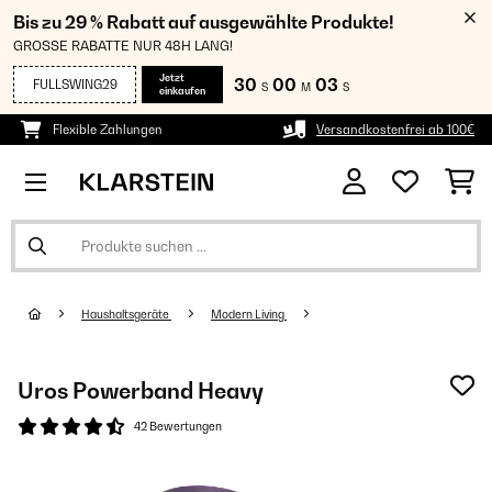
Bis zu 29 % Rabatt auf ausgewählte Produkte!
GROSSE RABATTE NUR 48H LANG!
Jetzt
30
00
03
FULLSWING29
S
M
S
einkaufen
Flexible Zahlungen
Versandkostenfrei ab 100€
Haushaltsgeräte
Modern Living
Uros Powerband Heavy
42 Bewertungen