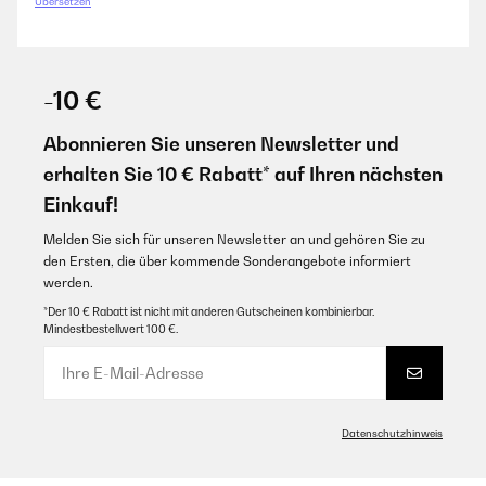
Übersetzen
GEPRÜFTE BEWERTUNG
29/07/2021
-10 €
Qualitativ super! Ebenso klasse ist die Haptik und es macht Spaß damit
zu trainieren. Zu empfehlen :)
Abonnieren Sie unseren Newsletter und
erhalten Sie 10 € Rabatt* auf Ihren nächsten
Amazon-Benutzer
Einkauf!
GEPRÜFTE BEWERTUNG
Melden Sie sich für unseren Newsletter an und gehören Sie zu
den Ersten, die über kommende Sonderangebote informiert
04/05/2021
werden.
Tolle Sache Habe die Bänder fürs Training zuhause gekauft und bis jetzt
halten sie was sie versprechen
*Der 10 € Rabatt ist nicht mit anderen Gutscheinen kombinierbar.
Mindestbestellwert 100 €.
Amazon-Benutzer
GEPRÜFTE BEWERTUNG
Datenschutzhinweis
04/05/2021
Habe die Bänder fürs Training zuhause gekauft und bis jetzt halten sie