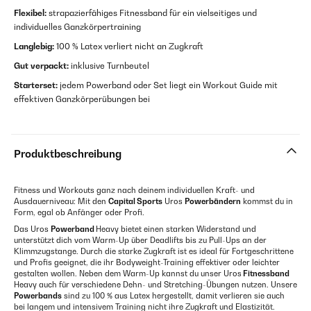
Flexibel:
strapazierfähiges Fitnessband für ein vielseitiges und
individuelles Ganzkörpertraining
Langlebig:
100 % Latex verliert nicht an Zugkraft
Gut verpackt:
inklusive Turnbeutel
Starterset:
jedem Powerband oder Set liegt ein Workout Guide mit
effektiven Ganzkörperübungen bei
Produktbeschreibung
Fitness und Workouts ganz nach deinem individuellen Kraft- und
Ausdauerniveau: Mit den
Capital Sports
Uros
Powerbändern
kommst du in
Form, egal ob Anfänger oder Profi.
Das Uros
Powerband
Heavy bietet einen starken Widerstand und
unterstützt dich vom Warm-Up über Deadlifts bis zu Pull-Ups an der
Klimmzugstange. Durch die starke Zugkraft ist es ideal für Fortgeschrittene
und Profis geeignet, die ihr Bodyweight-Training effektiver oder leichter
gestalten wollen. Neben dem Warm-Up kannst du unser Uros
Fitnessband
Heavy auch für verschiedene Dehn- und Stretching-Übungen nutzen. Unsere
Powerbands
sind zu 100 % aus Latex hergestellt, damit verlieren sie auch
bei langem und intensivem Training nicht ihre Zugkraft und Elastizität.