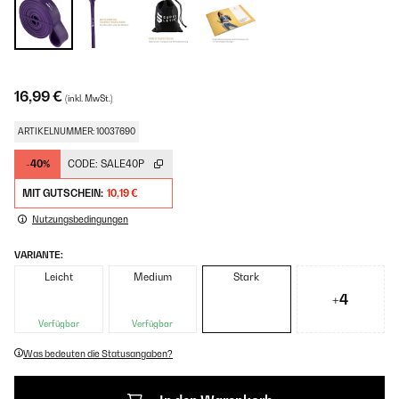
16,99 €
(inkl. MwSt.)
ARTIKELNUMMER: 10037690
-40%
CODE:
SALE40P
MIT GUTSCHEIN:
10,19 €
Nutzungsbedingungen
VARIANTE:
Leicht
Medium
Stark
+4
Verfügbar
Verfügbar
Was bedeuten die Statusangaben?