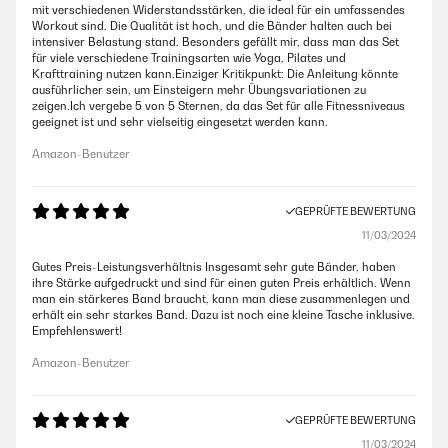
mit verschiedenen Widerstandsstärken, die ideal für ein umfassendes
Workout sind. Die Qualität ist hoch, und die Bänder halten auch bei
intensiver Belastung stand. Besonders gefällt mir, dass man das Set
für viele verschiedene Trainingsarten wie Yoga, Pilates und
Krafttraining nutzen kann.Einziger Kritikpunkt: Die Anleitung könnte
ausführlicher sein, um Einsteigern mehr Übungsvariationen zu
zeigen.Ich vergebe 5 von 5 Sternen, da das Set für alle Fitnessniveaus
geeignet ist und sehr vielseitig eingesetzt werden kann.
Amazon-Benutzer
GEPRÜFTE BEWERTUNG
11/03/2024
Gutes Preis-Leistungsverhältnis Insgesamt sehr gute Bänder, haben
ihre Stärke aufgedruckt und sind für einen guten Preis erhältlich. Wenn
man ein stärkeres Band braucht, kann man diese zusammenlegen und
erhält ein sehr starkes Band. Dazu ist noch eine kleine Tasche inklusive.
Empfehlenswert!
Amazon-Benutzer
GEPRÜFTE BEWERTUNG
11/03/2024