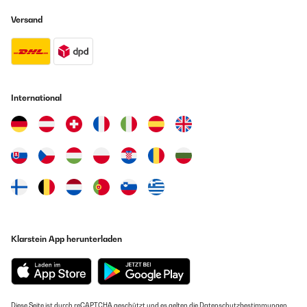
Ich habe lange überlegt ob ich wirklich das Geld in die Hand nehme und
die teureren Bänder kaufe, da ist doch deutlich günstigere Alternativen
Versand
gibt. Ich bin dann zu dem Entschluss gekommen, dass Gesundheit
vorgeht und wenn man das Risiko (z.B. das das Band reißt o.ä.)
minimieren kann, indem man etwas mehr zahlt so soll es so sein. Ich
habe also das Set mit allen Bändern bestellt und war überrascht von
der schnellen Lieferung, die Bestellung erfolgte gegen 13:00 Uhr und am
nächsten Tag wurden sie schon geliefert. Von der Qualität bin ich
wirklich sehr überzeugt, der Gummigeruch von dem man manchmal
International
liest, ist bei diesen Bändern nicht wahrzunehmen und auch die
mitgelieferte Tasche ist sehr praktisch weil man sie nicht nur über einen
Arm sondern wie ein Rucksack über beide hängen kann. Lediglich das
schwarze Band hatte leichte Einkerbungen, mit denen man eventuell
dennoch trainieren könnte. Nachdem ich mich an den Kundenservice
gewandt (welcher übrigens binnen eines Tages geantwortet hat) habe
wurde mir aber sofort die Zusendung eines neuen schwarzen Bandes
versprochen. Dies dürfte wohl in den nächsten Tagen ankommen. Von
meiner Seite aus eine klare Kaufempfehlung.
Amazon-Benutzer
Klarstein App herunterladen
GEPRÜFTE BEWERTUNG
10/11/2020
Die Power-Bänder sind gut verarbeitet, sehr robust und kommen im
Turnbeutel mitsamt Broschüre mit Anwendungsbeispielen. Ich halte die
Diese Seite ist durch reCAPTCHA geschützt und es gelten die
Datenschutzbestimmungen