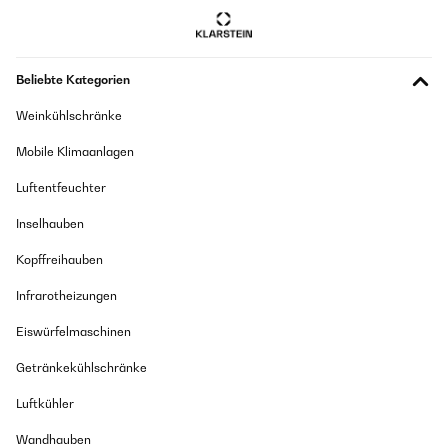
was sie versprechen
Amazon-Benutzer
Beliebte Kategorien
GEPRÜFTE BEWERTUNG
Weinkühlschränke
30/03/2021
Super Ergänzung zum Training. Der Schwierigkeitsgrad wird erhöht.
Mobile Klimaanlagen
Amazon-Benutzer
Luftentfeuchter
Inselhauben
GEPRÜFTE BEWERTUNG
Kopffreihauben
07/03/2021
Super Bänder. Sind meine ersten aber machen genau das wofür die da
Infrarotheizungen
sind. Youtube gibs sehr gute Bilder und Anleitungen dafür. Bin sehr
zufrieden
Eiswürfelmaschinen
Amazon-Benutzer
Getränkekühlschränke
Luftkühler
GEPRÜFTE BEWERTUNG
18/01/2021
Wandhauben