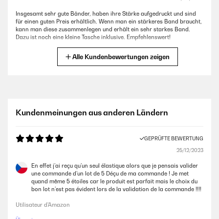
Insgesamt sehr gute Bänder, haben ihre Stärke aufgedruckt und sind
für einen guten Preis erhältlich. Wenn man ein stärkeres Band braucht,
kann man diese zusammenlegen und erhält ein sehr starkes Band.
Dazu ist noch eine kleine Tasche inklusive. Empfehlenswert!
Amazon-Benutzer
Alle Kundenbewertungen zeigen
GEPRÜFTE BEWERTUNG
24/03/2022
Not really satisfied with the equipment!
Kundenmeinungen aus anderen Ländern
Amazon-Benutzer
GEPRÜFTE BEWERTUNG
25/12/2023
GEPRÜFTE BEWERTUNG
09/03/2022
En effet j’ai reçu qu’un seul élastique alors que je pensais valider
une commande d’un lot de 5 Déçu de ma commande ! Je met
In der Produktbeschreibung werden 5 Stück genannt, was leider nicht
quand même 5 étoiles car le produit est parfait mais le choix du
stimmt. Es wird definitiv nur 1 Band (lila) geliefert. Es wäre
bon lot n’est pas évident lors de la validation de la commande !!!!
wünschenswert, dass diese Angabe entsprechend korrigiert wird.
Somit empfinde ich den Preis für nur ein Band doch etwas hoch.
Utilisateur d'Amazon
Amazon-Benutzer