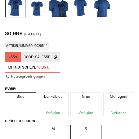
30,99 €
(inkl. MwSt.)
ARTIKELNUMMER: 10029544
-55%
CODE:
SALE55P
MIT GUTSCHEIN:
13,95 €
Nutzungsbedingungen
FARBE:
Blau
Dunkelblau
Grau
Mahagoni
Verfügbar
Verfügbar
Verfügbar
GRÖSSE KLEIDUNG:
L
M
S