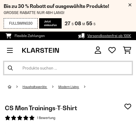
Bis zu 30 % Rabatt auf ausgewählte Produkte!
GROSSE RABATTE NUR 48H LANG!
Jetzt
27
08
54
FULLSWING30
S
M
S
einkaufen
Flexible Zahlungen
Versandkostenfrei ab 100€
Haushaltsgeräte
Modern Living
CS Men Trainings-T-Shirt
1 Bewertung