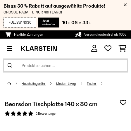
Bis zu 30 % Rabatt auf ausgewählte Produkte!
GROSSE RABATTE NUR 48H LANG!
Jetzt
10
06
33
FULLSWING30
S
M
S
einkaufen
Flexible Zahlungen
Versandkostenfrei ab 100€
Haushaltsgeräte
Modern Living
Tische
Bearsdon Tischplatte 140 x 80 cm
2 Bewertungen