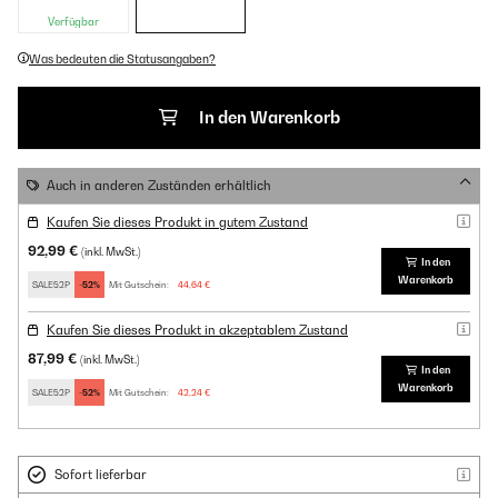
Verfügbar
Was bedeuten die Statusangaben?
In den Warenkorb
Auch in anderen Zuständen erhältlich
Kaufen Sie dieses Produkt in gutem Zustand
92,99 €
(inkl. MwSt.)
In den
Warenkorb
SALE52P
-52%
Mit Gutschein:
44,64 €
Kaufen Sie dieses Produkt in akzeptablem Zustand
87,99 €
(inkl. MwSt.)
In den
Warenkorb
SALE52P
-52%
Mit Gutschein:
42,24 €
Sofort lieferbar