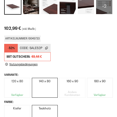
+2
102,99 €
(inkl. MwSt.)
ARTIKELNUMMER: 10045733
-52%
CODE:
SALE52P
MIT GUTSCHEIN:
49,44 €
Nutzungsbedingungen
VARIANTE:
120 x 80
140 x 80
160 x 90
180 x 90
Andere
Verfügbar
Kombination
Verfügbar
FARBE:
Kiefer
Teakholz