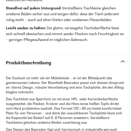
Standfest auf jedem Untergrund:
Verstellbare Tischbeine gleichen
unebene Böden sicher aus und sorgen dafür, dass der Tisch jederzeit
ruhig steht – auch auf alten Dielen oder unebenen Fliesenböden.
Leicht sauber zu halten:
Die glatte, versiegelte Tischoberfläche lässt
sich schnell abwischen und nimmt weder Flecken noch Feuchtigkeit an
– geringer Pflegeaufwand im täglichen Gebrauch.
Produktbeschreibung
Der Esstisch ist mehr als ein Möbelstück – er ist der Mittelpunkt des
gemeinsamen Lebens. Der Blumfeldt Bearsdon passt sich diesem Anspruch
an: klares Design, robuste Verarbeitung und eine Tischplatte, die den Alltag
klaglos mitmacht.
Das Tischblatt aus Sperrholz ist mit einer HPL- oder Keramikoberfläche
ausgestattet, die Flecken, Kratzer und die Hitze eines heißen Topfs direkt
vom Herd problemlos aushält. Das Format 120 × 80 cm bietet komfortabel
Platz für vier Personen – und dank der ausziehbaren Tischplatte lässt sich
die Kapazität bei Bedarf auf 6–8 Personen erweitern. Verstellbare
Tischbeine gleichen unebene Böden zuverlässig aus.
Das Design des Bearsdon fügt sich harmonisch in industrielle wie auch