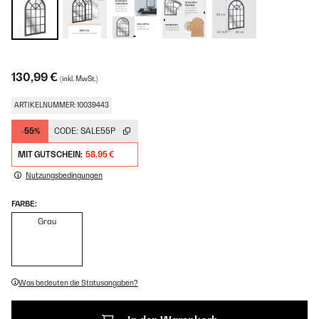
130,99 €
(inkl. MwSt.)
ARTIKELNUMMER: 10039443
-55%
CODE:
SALE55P
MIT GUTSCHEIN:
58,95 €
Nutzungsbedingungen
FARBE:
Grau
Was bedeuten die Statusangaben?