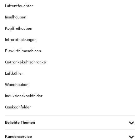
Luftentfeuchter
Inselhauben
Kopffreihauben
Infrarotheizungen
Eiswürfelmaschinen
Getränkekühlschränke
Luftkühler
Wandhauben
Induktionskochfelder
Gaskochfelder
Beliebte Themen
Kundenservice