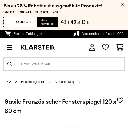
Bis zu 28 % Rabatt auf ausgewählte Produkte!
GROSSE RABATTE NUR 48H LANG!
Jetzt
43
45
11
FULLSWING28
S
M
S
einkaufen
Flexible Zahlungen
Versandkostenfrei ab 100€
Haushaltsgeräte
Modern Living
Savile Französischer Fensterspiegel 120 x
80 cm