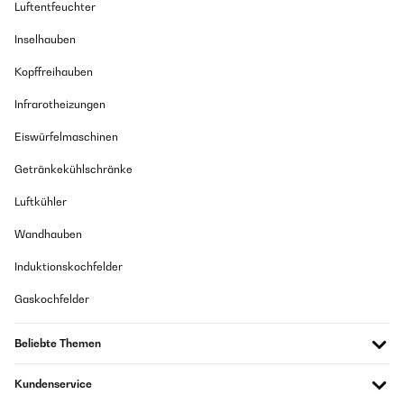
Luftentfeuchter
Inselhauben
Kopffreihauben
Infrarotheizungen
Eiswürfelmaschinen
Getränkekühlschränke
Luftkühler
Wandhauben
Induktionskochfelder
Gaskochfelder
Beliebte Themen
Kundenservice