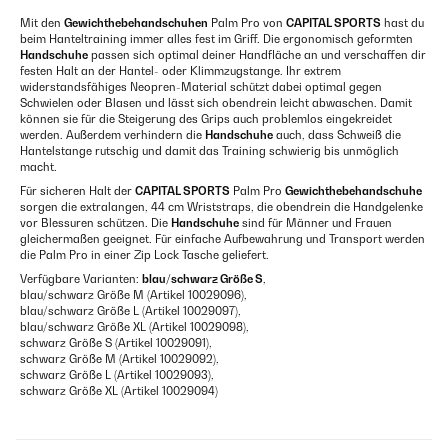
Mit den
Gewichthebehandschuhen
Palm Pro von
CAPITAL SPORTS
hast du
beim Hanteltraining immer alles fest im Griff. Die ergonomisch geformten
Handschuhe
passen sich optimal deiner Handfläche an und verschaffen dir
festen Halt an der Hantel- oder Klimmzugstange. Ihr extrem
widerstandsfähiges Neopren-Material schützt dabei optimal gegen
Schwielen oder Blasen und lässt sich obendrein leicht abwaschen. Damit
können sie für die Steigerung des Grips auch problemlos eingekreidet
werden. Außerdem verhindern die
Handschuhe
auch, dass Schweiß die
Hantelstange rutschig und damit das Training schwierig bis unmöglich
macht.
Für sicheren Halt der
CAPITAL SPORTS
Palm Pro
Gewichthebehandschuhe
sorgen die extralangen, 44 cm Wriststraps, die obendrein die Handgelenke
vor Blessuren schützen. Die
Handschuhe
sind für Männer und Frauen
gleichermaßen geeignet. Für einfache Aufbewahrung und Transport werden
die Palm Pro in einer Zip Lock Tasche geliefert.
Verfügbare Varianten:
blau/schwarz Größe S
,
blau/schwarz Größe M (Artikel 10029096),
blau/schwarz Größe L (Artikel 10029097),
blau/schwarz Größe XL (Artikel 10029098),
schwarz Größe S (Artikel 10029091),
schwarz Größe M (Artikel 10029092),
schwarz Größe L (Artikel 10029093),
schwarz Größe XL (Artikel 10029094)