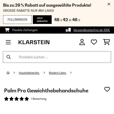
Bis zu 29 % Rabatt auf ausgewählte Produkte!
GROSSE RABATTE NUR 48H LANG!
Jetzt
48
42
46
FULLSWING29
S
M
S
einkaufen
Flexible Zahlungen
Versandkostenfrei ab 100€
Haushaltsgeräte
Modern Living
Palm Pro Gewichthebehandschuhe
1 Bewertung