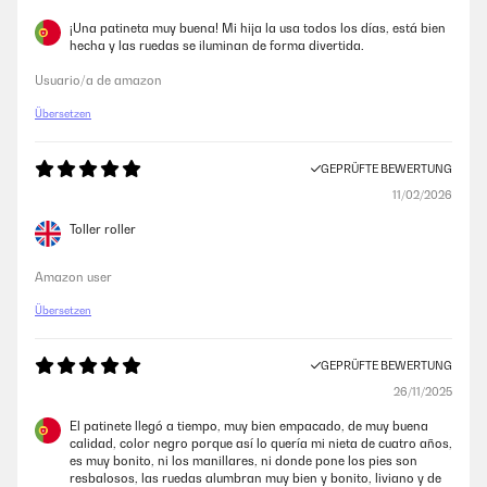
Benutzung. Das Auf- und Zuklappen funktioniert problemlos. Auch die
Bremse ist super.Einziges Manko: zwischen der kleinsten Einstellung
¡Una patineta muy buena! Mi hija la usa todos los días, está bien
des Lenkers und der nächst größeren besteht ein große Abstand. Wir
hecha y las ruedas se iluminan de forma divertida.
hätten eine Zwischengröße benötigt.
Usuario/a de amazon
Amazon-Benutzer
Übersetzen
GEPRÜFTE BEWERTUNG
GEPRÜFTE BEWERTUNG
15/09/2025
11/02/2026
Lieblingsroller:+ Der Roller ist leicht zu bedienen - er lässt sich gut
Toller roller
fahren und leicht lenken. Die Räder sind durchsichtig und leuchten
schön hell und bunt. Man kann die Stange nach unten klappen - das
geht auch relativ leicht und schnell (wenn man weiß wie). So lässt er
Amazon user
sich gut transportieren. Und im zusammen geklappten Zustand lässt er
sich ziehen/rollen - das ist praktisch. Die Farbe gefällt uns auch sehr
Übersetzen
und auch, dass die Stange in derselben Farbe ist. Der Preis ist etwas
hoch, aber hier werden wohl auch hochwertige Materialien verwendet,
die der EU-Norm entsprechen - z. B. keine giftigen Weichmacher im
GEPRÜFTE BEWERTUNG
Plastik und es gibt regelmäßige Testungen.Keinen Sternabzug, ABER
zwei Dinge zu beanstanden:- Das Logo bzw. die Beschriftung löst sich
26/11/2025
mit der Zeit ab. Das sieht nicht schön aus und ist auch nicht so
vorteilhaft für den Hersteller- UND ICH HABE EINE FRAGE AN DEN
El patinete llegó a tiempo, muy bien empacado, de muy buena
HERSTELLER: Was hat das mit diesem Produktionsfehler auf sich??
calidad, color negro porque así lo quería mi nieta de cuatro años,
Also: Ich habe viele Bewertungen gelesen und mir viele Kundenfotos
es muy bonito, ni los manillares, ni donde pone los pies son
angeschaut und bei so gut wie allen Rollern besteht dasselbe Problem
resbalosos, las ruedas alumbran muy bien y bonito, liviano y de