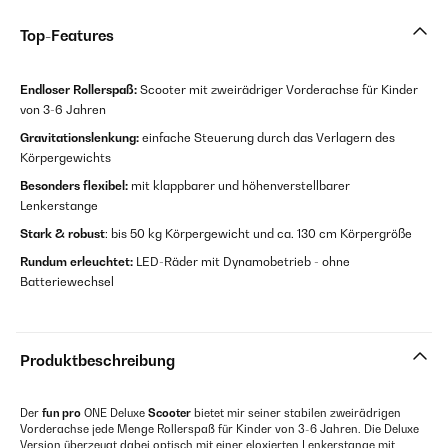
Top-Features
Endloser Rollerspaß:
Scooter mit zweirädriger Vorderachse für Kinder
von 3-6 Jahren
Gravitationslenkung:
einfache Steuerung durch das Verlagern des
Körpergewichts
Besonders flexibel:
mit klappbarer und höhenverstellbarer
Lenkerstange
Stark & robust
: bis 50 kg Körpergewicht und ca. 130 cm Körpergröße
Rundum erleuchtet:
LED-Räder mit Dynamobetrieb - ohne
Batteriewechsel
Produktbeschreibung
Der
fun pro
ONE Deluxe
Scooter
bietet mir seiner stabilen zweirädrigen
Vorderachse jede Menge Rollerspaß für Kinder von 3-6 Jahren. Die Deluxe
Version überzeugt dabei optisch mit einer eloxierten Lenkerstange mit