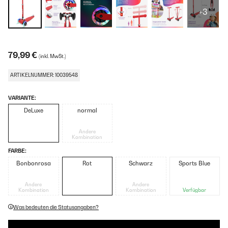
+3
79,99 €
(inkl. MwSt.)
ARTIKELNUMMER: 10039548
VARIANTE:
DeLuxe
normal
Andere
Kombination
FARBE:
Bonbonrosa
Rot
Schwarz
Sports Blue
Andere
Andere
Kombination
Kombination
Verfügbar
Was bedeuten die Statusangaben?