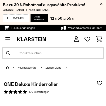
Bis zu 30 % Rabatt auf ausgewählte Produkte!
GROSSE RABATTE NUR 48H LANG!
Jetzt
12
50
54
FULLSWING30
S
M
S
einkaufen
Flexible Zahlungen
Versandkostenfrei ab 100€
Haushaltsgeräte
Modern Living
ONE Deluxe Kinderroller
100 Bewertungen