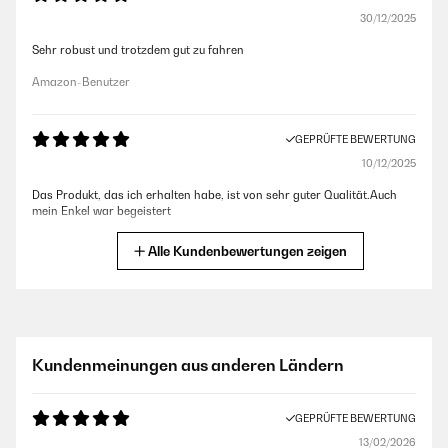
30/12/2025
Sehr robust und trotzdem gut zu fahren
Amazon-Benutzer
GEPRÜFTE BEWERTUNG
10/12/2025
Das Produkt, das ich erhalten habe, ist von sehr guter Qualität.Auch
mein Enkel war begeistert
Amazon-Benutzer
Alle Kundenbewertungen zeigen
GEPRÜFTE BEWERTUNG
29/11/2025
Unser Sohn hat den Roller mit 2,5 Jahren zu. Weihnachten bekommen.
Kundenmeinungen aus anderen Ländern
Er brauchte ein paar Tage, um die Lenkung zu begreifen, da sie anders
funktioniert als beim Laufrad. Der Lenker bleibt an derselben Stelle und
die Kinder arbeiten mit Gewicht. Er hatte es aber schnell raus und kann
GEPRÜFTE BEWERTUNG
problemlos zwischen den Lenkarten wechseln. Der Roller wird auf
Grund der blinkenden Räder sehr geliebt und ist seit einem Jahr in
13/02/2026