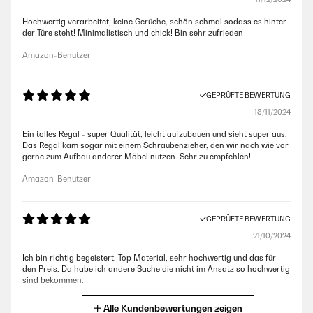
Hochwertig verarbeitet, keine Gerüche, schön schmal sodass es hinter
der Türe steht! Minimalistisch und chick! Bin sehr zufrieden
Amazon-Benutzer
GEPRÜFTE BEWERTUNG
18/11/2024
Ein tolles Regal - super Qualität, leicht aufzubauen und sieht super aus.
Das Regal kam sogar mit einem Schraubenzieher, den wir nach wie vor
gerne zum Aufbau anderer Möbel nutzen. Sehr zu empfehlen!
Amazon-Benutzer
GEPRÜFTE BEWERTUNG
21/10/2024
Ich bin richtig begeistert. Top Material, sehr hochwertig und das für
den Preis. Da habe ich andere Sache die nicht im Ansatz so hochwertig
sind bekommen.
Amazon-Benutzer
Alle Kundenbewertungen zeigen