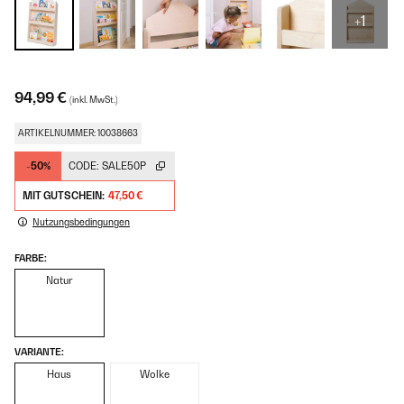
+1
94,99 €
(inkl. MwSt.)
ARTIKELNUMMER: 10038663
-50%
CODE:
SALE50P
MIT GUTSCHEIN:
47,50 €
Nutzungsbedingungen
FARBE:
Natur
VARIANTE:
Haus
Wolke