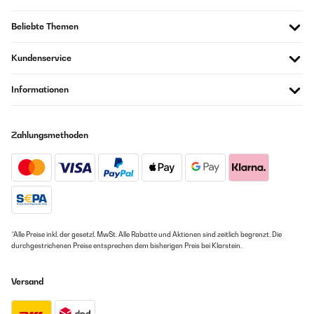
Amazon-Benutzer
Beliebte Themen
Kundenservice
GEPRÜFTE BEWERTUNG
08/04/2022
Informationen
Endlich habe ich ein Bücherregal gefunden, wo das Holz sehr gut
verarbeitet ist. Es passen einige Bücher hinein. Zudem ist es sehr
hübsch anzuschauen!
Zahlungsmethoden
Amazon-Benutzer
GEPRÜFTE BEWERTUNG
12/03/2022
Packaged perfectly and all tools provided. I put it together myself with
no issues. It's simple and easy. The final design is classic. The kids love
*Alle Preise inkl. der gesetzl. MwSt. Alle Rabatte und Aktionen sind zeitlich begrenzt. Die
it!
durchgestrichenen Preise entsprechen dem bisherigen Preis bei Klarstein.
Amazon-Benutzer
Versand
GEPRÜFTE BEWERTUNG