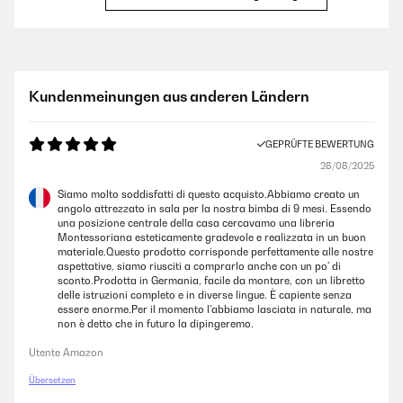
GEPRÜFTE BEWERTUNG
27/02/2024
Sehr schönes Bücherregal fürs Kinderzimmer! Muss an der Wand
Kundenmeinungen aus anderen Ländern
befestigt werden. Hat die perfekte Größe für uns, sieht toll aus und ist
ordentlich verarbeitet!
GEPRÜFTE BEWERTUNG
Amazon-Benutzer
28/08/2025
Siamo molto soddisfatti di questo acquisto.Abbiamo creato un
GEPRÜFTE BEWERTUNG
angolo attrezzato in sala per la nostra bimba di 9 mesi. Essendo
27/02/2024
una posizione centrale della casa cercavamo una libreria
Montessoriana esteticamente gradevole e realizzata in un buon
Sehr schönes Bücherregal fürs Kinderzimmer! Muss an der Wand
materiale.Questo prodotto corrisponde perfettamente alle nostre
befestigt werden.Hat die perfekte Größe für uns, sieht toll aus und ist
aspettative, siamo riusciti a comprarlo anche con un po' di
ordentlich verarbeitet!
sconto.Prodotta in Germania, facile da montare, con un libretto
delle istruzioni completo e in diverse lingue. È capiente senza
Amazon-Benutzer
essere enorme.Per il momento l'abbiamo lasciata in naturale, ma
non è detto che in futuro la dipingeremo.
Utente Amazon
GEPRÜFTE BEWERTUNG
02/01/2024
Übersetzen