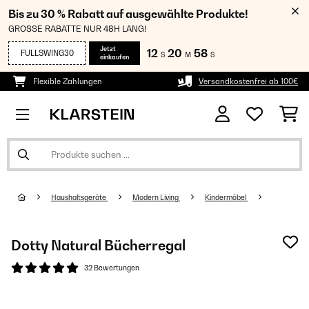
Bis zu 30 % Rabatt auf ausgewählte Produkte!
GROSSE RABATTE NUR 48H LANG!
Jetzt
12
20
58
FULLSWING30
S
M
S
einkaufen
Flexible Zahlungen
Versandkostenfrei ab 100€
Haushaltsgeräte
Modern Living
Kindermöbel
Dotty Natural Bücherregal
32 Bewertungen