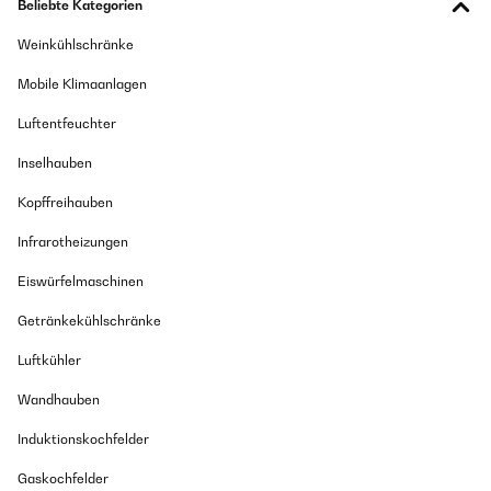
Beliebte Kategorien
GEPRÜFTE BEWERTUNG
Schönes Bücherregal aus massivem Holz, keine billigen
12/03/2022
Weinkühlschränke
Pressspanplatten! Super einfach und schnell zusammengebaut (sogar
ein Schraubenzieher wurde mitgeliefert!), steht das Regal stabil im
Packaged perfectly and all tools provided. I put it together myself
Kinderzimmer und kann zusätzlich einfach an der Wand verschraubt
Mobile Klimaanlagen
with no issues. It's simple and easy. The final design is classic.
werden. Klare Kaufempfehlung!
The kids love it!
Luftentfeuchter
Amazon-Benutzer
Amazon user
Inselhauben
Übersetzen
GEPRÜFTE BEWERTUNG
Kopffreihauben
04/06/2022
Infrarotheizungen
Schönes Bücherregal aus massivem Holz, keine billigen
Pressspanplatten!Super einfach und schnell zusammengebaut (sogar
Eiswürfelmaschinen
ein Schraubenzieher wurde mitgeliefert!), steht das Regal stabil im
Kinderzimmer und kann zusätzlich einfach an der Wand verschraubt
Getränkekühlschränke
werden.Klare Kaufempfehlung!
Luftkühler
Amazon-Benutzer
Wandhauben
GEPRÜFTE BEWERTUNG
Induktionskochfelder
28/04/2022
Gaskochfelder
Super beau, facile à monter, super bibliothèque pour mon petit garçon