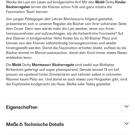
Wecke die Lust am Lesen auf kindgerechte Art! Mit den
Mobli
Dotty
Kinder-
Bücherregalen
lernen die Kleinen schon früh und ganz intuitiv die
Faszination 'Buch' kennen.
Von jungen Pädagogen den Lehren Montessoris folgend gestaltet,
präsentieren sich in unseren Regalen die Bücher von ihrer schönsten Seite:
dem Cover. Denn was würde mehr die Lust wecken, eines von ihnen
herauszunehmen und aufzuschlagen, als die farbenfrohe Frontseite? Auf
drei Ebenen in kindgerechter Höhe finden bis zu 30 Bücher Platz und
können von den Kleinen selbstständig herausgenommen und wieder
hineingestellt werden. Damit die Faszination erhalten bleibt, solltest du die
Bücher einmal im Monat austauschen, damit dein Kind immer etwas Neues
entdecken kann.
Die
Mobli
Dotty
Montessori-Bücherregale
sind stabil aus Multiplex-
Birkenholz gefertigt und super platzsparend. Gerade einmal 13 cm tief,
passen sie spielend hinter Zimmertüren und nehmen selbst in schmalen
Räumen kaum Platz ein. Und damit es auch etwas zum Hingucken gibt, sind
die Kopfstücke kindgerecht als Haus, Wolke oder Teddy gestaltet.
Eigenschaften
Maße & Technische Details