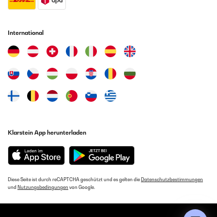
02/02/2022
Absolutely gorgeous!! It takes up minimal space but can fit so many
books! I definitely recommend this product.
International
Amazon-Benutzer
GEPRÜFTE BEWERTUNG
25/01/2022
Qualität ok. Bohrlöcher nicht passend für die Steckverbindung,
dadurch Instabilität. Verkäufer verspricht Entgegenkommen, welches
dann doch unerwartet nach Einigung zurückgenommen wird. Wir
waren insgesamt sehr enttäuscht und unzufrieden mit diesem doch
recht teuren Produkt.Nach einigen Jahren muss ich das Produkt doch
Klarstein App herunterladen
besser als gedacht bewerten. Das Regal hat nach eigenen
Ausbesserungen sehr gut standgehalten und ist nach wie vor sehr
beliebt bei den Kindern. Es ist zeitlos und praktisch. Ich empfehle es.
Amazon-Benutzer
Diese Seite ist durch reCAPTCHA geschützt und es gelten die
Datenschutzbestimmungen
und
Nutzungsbedingungen
von Google.
GEPRÜFTE BEWERTUNG
20/11/2021