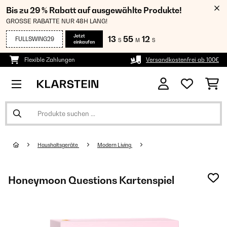
Bis zu 29 % Rabatt auf ausgewählte Produkte!
GROSSE RABATTE NUR 48H LANG!
Jetzt
13
55
12
FULLSWING29
S
M
S
einkaufen
Flexible Zahlungen
Versandkostenfrei ab 100€
Haushaltsgeräte
Modern Living
Honeymoon Questions Kartenspiel