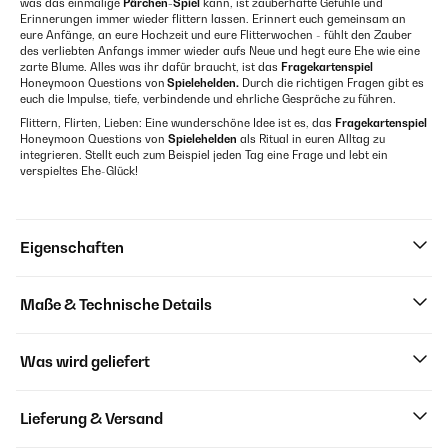
was das einmalige
Pärchen-Spiel
kann, ist zauberhafte Gefühle und
Erinnerungen immer wieder flittern lassen. Erinnert euch gemeinsam an
eure Anfänge, an eure Hochzeit und eure Flitterwochen - fühlt den Zauber
des verliebten Anfangs immer wieder aufs Neue und hegt eure Ehe wie eine
zarte Blume. Alles was ihr dafür braucht, ist das
Fragekartenspiel
Honeymoon Questions von
Spielehelden.
Durch die richtigen Fragen gibt es
euch die Impulse, tiefe, verbindende und ehrliche Gespräche zu führen.
Flittern, Flirten, Lieben: Eine wunderschöne Idee ist es, das
Fragekartenspiel
Honeymoon Questions von
Spielehelden
als Ritual in euren Alltag zu
integrieren. Stellt euch zum Beispiel jeden Tag eine Frage und lebt ein
verspieltes Ehe-Glück!
Eigenschaften
Maße & Technische Details
Was wird geliefert
Lieferung & Versand