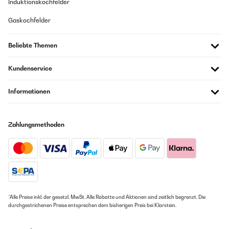
perfekt für verschiedene Anlässe wie Geburtstage, Jahrestage oder
Induktionskochfelder
einfach nur für einen gemütlichen Abend zu zweit. Es ist auch ein tolles
Geschenk für Hochzeiten oder andere romantische Anlässe.Fazit: Ein
Gaskochfelder
wunderbares Spiel, das Herz und Humor vereint. Ich kann es jedem
Paar empfehlen, das nach einer unterhaltsamen und verbindenden
Aktivität sucht.
Beliebte Themen
Amazon-Benutzer
Kundenservice
GEPRÜFTE BEWERTUNG
Informationen
19/12/2022
Tolle Idee ! Tolle Idee die Beziehung wieder etwas aufleben zu lassen !
Zahlungsmethoden
Amazon-Benutzer
GEPRÜFTE BEWERTUNG
19/12/2022
Tolle Idee die Beziehung wieder etwas aufleben zu lassen !
*Alle Preise inkl. der gesetzl. MwSt. Alle Rabatte und Aktionen sind zeitlich begrenzt. Die
durchgestrichenen Preise entsprechen dem bisherigen Preis bei Klarstein.
Amazon-Benutzer