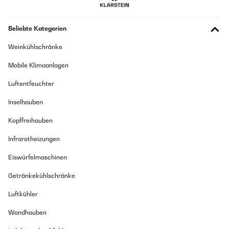
nicht zum Text und manchmal schon.
Amazon-Benutzer
Beliebte Kategorien
GEPRÜFTE BEWERTUNG
Weinkühlschränke
27/08/2024
Mobile Klimaanlagen
Witzige und teils Gespräche anregendes Spiel, nette Aufmachung,
zwanglos und nicht zu tiefgründig oder z.B. unangenehme Fragen.
Luftentfeuchter
Relativ große Verpackung, dafür aber auch viele Karten. Habe es gleich
nochmal gekauft und verschenkt.
Inselhauben
Amazon-Benutzer
Kopffreihauben
Infrarotheizungen
GEPRÜFTE BEWERTUNG
Eiswürfelmaschinen
29/07/2024
Ich habe das Spielehelden Fun-Kuchen Paarspiel meinem Schatz zum
Getränkekühlschränke
Geburtstag geschenkt, und es war ein voller Erfolg!Design: Das Spiel ist
liebevoll gestaltet und kommt mit vielen kreativen und humorvollen
Luftkühler
Aufgaben, die uns als Paar näher zusammengebracht
haben.Spielspaß: Wir hatten jede Menge Spaß beim Spielen und haben
Wandhauben
viel gelacht. Die Aufgaben sind abwechslungsreich und sorgen für viele
schöne gemeinsame Momente.Vielseitigkeit: Das Spiel eignet sich