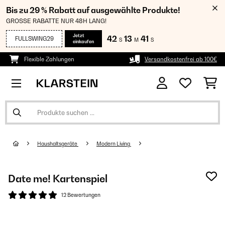
Bis zu 29 % Rabatt auf ausgewählte Produkte!
GROSSE RABATTE NUR 48H LANG!
Jetzt
42
13
40
FULLSWING29
S
M
S
einkaufen
Flexible Zahlungen
Versandkostenfrei ab 100€
Haushaltsgeräte
Modern Living
Date me! Kartenspiel
12 Bewertungen