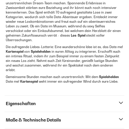
unzertrennlichen Dream-Team machen. Spannende Erlebnisse in
Zweisamkeit stärken eure Beziehung und ihr könnt euch noch intensiver
kennenlernen. Das Spiel enthält 70 aufregend gestaltete Lose in zwei
Kategorien, wodurch sich tolle Date-Abenteuer ergeben. Entdeckt immer
wieder neue Loskombinationen und freut euch auf ein abenteuerreiches
Leben zu zweit. Ob ein Date im Museum, während du sexy Selfies
verschickst oder ein Einkaufsbummel, bei welchem dein Herzblatt dir einen
geheimen Zukunftswunsch verrät - dieses
Los-Spiel
steckt voller
Überraschungen.
Die aufregende Liebes-Lotterie: Eine wunderschöne Idee ist es, das Date me!
Kartenspiel
von
Spielehelden
in euren Alltag zu integrieren. Erschafft euch
ein intimes Ritual, indem ihr zum Beispiel immer zu einem festen Zeitpunkt
ein neues Los zieht. Nehmt euch Zeit füreinander, genießt lustige Stunden
und wachst zusammen, während ihr ein Spektakel nach dem anderen
erlebt.
Gemeinsame Stunden machen euch unzertrennlich: Mit dem
Spielehelden
Date me!
Kartenspiel
weht immer ein aufregender Wind durch eure Liebe.
Eigenschaften
Maße & Technische Details