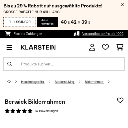
Bis zu 29 % Rabatt auf ausgewählte Produkte!
GROSSE RABATTE NUR 48H LANG!
Jetzt
40
42
38
FULLSWING29
S
M
S
einkaufen
Flexible Zahlungen
Versandkostenfrei ab 100€
Haushaltsgeräte
Modern Living
Bilderrahmen
Berwick Bilderrahmen
87 Bewertungen