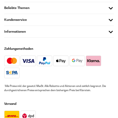
GEPRÜFTE BEWERTUNG
Sehr gut verpackt sehr gut verarbeitet besser geht’s nicht
Beliebte Themen
14/07/2023
Amazon-Benutzer
I have to say, I was pleasantly surprised. This frame with mount
Kundenservice
is simply beautiful…
Amazon user
GEPRÜFTE BEWERTUNG
Informationen
Übersetzen
15/04/2022
One thing to note with these the glass has a film of something over it
Zahlungsmethoden
which you need to clean off. All of mine had it and I cleaned it with a
GEPRÜFTE BEWERTUNG
glass scraper and glass cleaner. Great product looks really good in
15/04/2023
copper alot more expensive looking than it is
Cornice realizzata bene
Amazon-Benutzer
Utente Amazon
GEPRÜFTE BEWERTUNG
Übersetzen
*Alle Preise inkl. der gesetzl. MwSt. Alle Rabatte und Aktionen sind zeitlich begrenzt. Die
09/03/2022
durchgestrichenen Preise entsprechen dem bisherigen Preis bei Klarstein.
Es ist eine sehr gute schwere Qualität und wunderbar anzusehen. Die
GEPRÜFTE BEWERTUNG
Bilder lassen sich leicht einlegen und sitzen trotzdem perfekt im
Versand
23/02/2023
Rahmen. Jederzeit wieder - würde ich diese Bilderrahmen kaufen.
Preis-Leistung überzeugen.
Puntuale, ben confezionata, più bella rispetto alle foto del sito.
Amazon-Benutzer