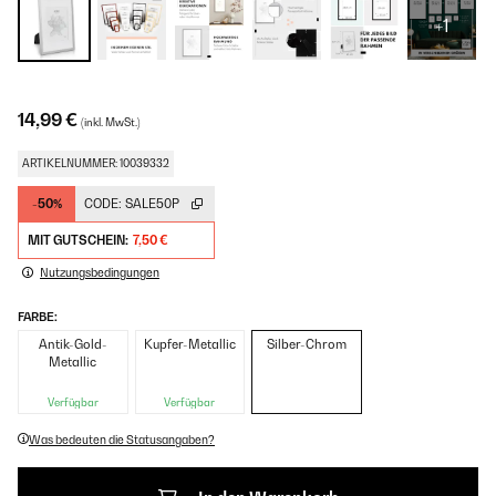
+1
14,99 €
(inkl. MwSt.)
ARTIKELNUMMER: 10039332
-50%
CODE:
SALE50P
MIT GUTSCHEIN:
7,50 €
Nutzungsbedingungen
FARBE:
Antik-Gold-
Kupfer-Metallic
Silber-Chrom
Metallic
Verfügbar
Verfügbar
Was bedeuten die Statusangaben?