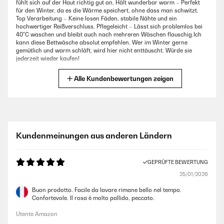
fühlt sich auf der Haut richtig gut an. Hält wunderbar warm – Perfekt
für den Winter, da es die Wärme speichert, ohne dass man schwitzt.
Top Verarbeitung – Keine losen Fäden, stabile Nähte und ein
hochwertiger Reißverschluss. Pflegeleicht – Lässt sich problemlos bei
40°C waschen und bleibt auch nach mehreren Wäschen flauschig.Ich
kann diese Bettwäsche absolut empfehlen. Wer im Winter gerne
gemütlich und warm schläft, wird hier nicht enttäuscht. Würde sie
jederzeit wieder kaufen!
Amazon-Benutzer
Alle Kundenbewertungen zeigen
GEPRÜFTE BEWERTUNG
03/01/2025
Ich liebe diese Bettwäsche. Trocknerbeständig, mit Reißverschlüssen
Kundenmeinungen aus anderen Ländern
und super angenehm.
Amazon-Benutzer
GEPRÜFTE BEWERTUNG
25/01/2026
GEPRÜFTE BEWERTUNG
Buon prodotto. Facile da lavare rimane bello nel tempo.
25/11/2024
Confortevole. Il rosa è molto pallido, peccato.
Ich bin sehr zufrieden von meine Auswahl, gut verpackt und schnell
Utente Amazon
geliefert.