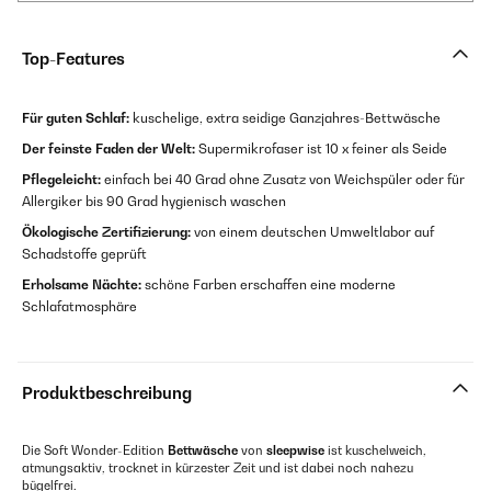
Top-Features
Für guten Schlaf:
kuschelige, extra seidige Ganzjahres-Bettwäsche
Der feinste Faden der Welt:
Supermikrofaser ist 10 x feiner als Seide
Pflegeleicht:
einfach bei 40 Grad ohne Zusatz von Weichspüler oder für
Allergiker bis 90 Grad hygienisch waschen
Ökologische Zertifizierung:
von einem deutschen Umweltlabor auf
Schadstoffe geprüft
Erholsame Nächte:
schöne Farben erschaffen eine moderne
Schlafatmosphäre
Produktbeschreibung
Die Soft Wonder-Edition
Bettwäsche
von
sleepwise
ist kuschelweich,
atmungsaktiv, trocknet in kürzester Zeit und ist dabei noch nahezu
bügelfrei.