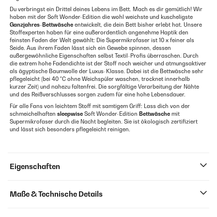
Du verbringst ein Drittel deines Lebens im Bett. Mach es dir gemütlich! Wir
haben mit der Soft Wonder-Edition die wohl weichste und kuscheligste
Ganzjahres-Bettwäsche
entwickelt, die dein Bett bisher erlebt hat. Unsere
Stoffexperten haben für eine außerordentlich angenehme Haptik den
feinsten Faden der Welt gewählt: Die Supermikrofaser ist 10 x feiner als
Seide. Aus ihrem Faden lässt sich ein Gewebe spinnen, dessen
außergewöhnliche Eigenschaften selbst Textil-Profis überraschen. Durch
die extrem hohe Fadendichte ist der Stoff noch weicher und atmungsaktiver
als ägyptische Baumwolle der Luxus-Klasse. Dabei ist die Bettwäsche sehr
pflegeleicht (bei 40 °C ohne Weichspüler waschen, trocknet innerhalb
kurzer Zeit) und nahezu faltenfrei. Die sorgfältige Verarbeitung der Nähte
und des Reißverschlusses sorgen zudem für eine hohe Lebensdauer.
Für alle Fans von leichtem Stoff mit samtigem Griff: Lass dich von der
schmeichelhaften
sleepwise
Soft Wonder-Edition
Bettwäsche
mit
Supermikrofaser durch die Nacht begleiten. Sie ist ökologisch zertifiziert
und lässt sich besonders pflegeleicht reinigen.
Eigenschaften
Maße & Technische Details