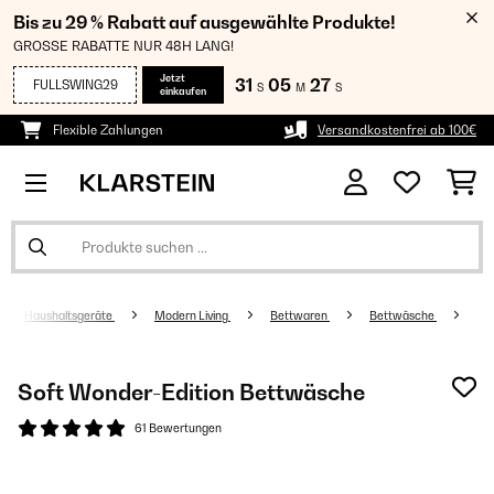
Bis zu 29 % Rabatt auf ausgewählte Produkte!
GROSSE RABATTE NUR 48H LANG!
Jetzt
31
05
26
FULLSWING29
S
M
S
einkaufen
Flexible Zahlungen
Versandkostenfrei ab 100€
Haushaltsgeräte
Modern Living
Bettwaren
Bettwäsche
Soft Wonder-Edition Bettwäsche
61 Bewertungen