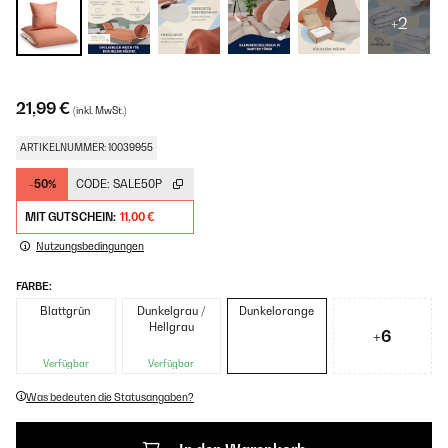
+2
21,99 €
(inkl. MwSt.)
ARTIKELNUMMER: 10039955
-50%
CODE:
SALE50P
MIT GUTSCHEIN:
11,00 €
Nutzungsbedingungen
FARBE:
Blattgrün
Dunkelgrau /
Dunkelorange
Hellgrau
+6
Verfügbar
Verfügbar
Was bedeuten die Statusangaben?