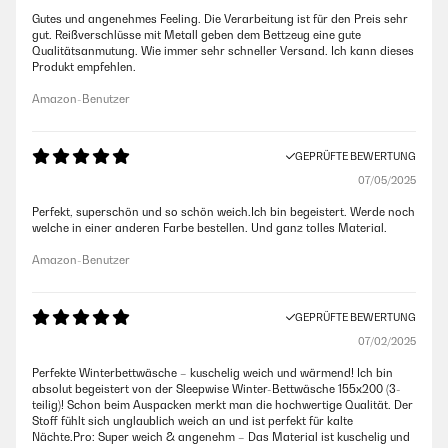
Gutes und angenehmes Feeling. Die Verarbeitung ist für den Preis sehr
gut. Reißverschlüsse mit Metall geben dem Bettzeug eine gute
Qualitätsanmutung. Wie immer sehr schneller Versand. Ich kann dieses
Produkt empfehlen.
Amazon-Benutzer
GEPRÜFTE BEWERTUNG
07/05/2025
Perfekt, superschön und so schön weich.Ich bin begeistert. Werde noch
welche in einer anderen Farbe bestellen. Und ganz tolles Material.
Amazon-Benutzer
GEPRÜFTE BEWERTUNG
07/02/2025
Perfekte Winterbettwäsche – kuschelig weich und wärmend! Ich bin
absolut begeistert von der Sleepwise Winter-Bettwäsche 155x200 (3-
teilig)! Schon beim Auspacken merkt man die hochwertige Qualität. Der
Stoff fühlt sich unglaublich weich an und ist perfekt für kalte
Nächte.Pro: Super weich & angenehm – Das Material ist kuschelig und