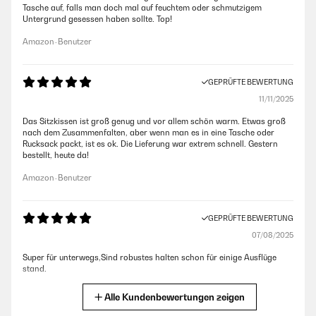
Tasche auf, falls man doch mal auf feuchtem oder schmutzigem
Untergrund gesessen haben sollte. Top!
Amazon-Benutzer
GEPRÜFTE BEWERTUNG
11/11/2025
Das Sitzkissen ist groß genug und vor allem schön warm. Etwas groß
nach dem Zusammenfalten, aber wenn man es in eine Tasche oder
Rucksack packt, ist es ok. Die Lieferung war extrem schnell. Gestern
bestellt, heute da!
Amazon-Benutzer
GEPRÜFTE BEWERTUNG
07/08/2025
Super für unterwegs,Sind robustes halten schon für einige Ausflüge
stand.
Amazon-Benutzer
Alle Kundenbewertungen zeigen