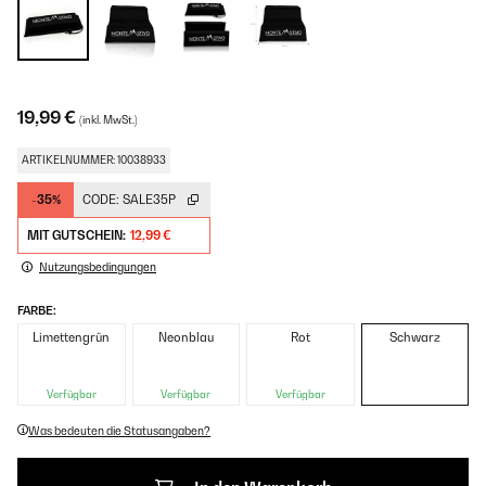
19,99 €
(inkl. MwSt.)
ARTIKELNUMMER: 10038933
-35%
CODE:
SALE35P
MIT GUTSCHEIN:
12,99 €
Nutzungsbedingungen
FARBE:
Limettengrün
Neonblau
Rot
Schwarz
Verfügbar
Verfügbar
Verfügbar
Was bedeuten die Statusangaben?