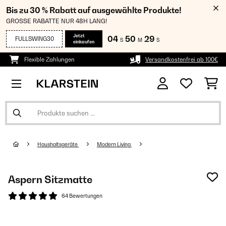
Bis zu 30 % Rabatt auf ausgewählte Produkte!
GROSSE RABATTE NUR 48H LANG!
Jetzt
04
50
29
FULLSWING30
S
M
S
einkaufen
Flexible Zahlungen
Versandkostenfrei ab 100€
Haushaltsgeräte
Modern Living
Aspern Sitzmatte
64 Bewertungen