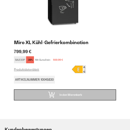
Miro XL Kühl-Gefrierkombination
799,99 €
SALE30P
-30%
Mit Gutschein:
559,99 €
Produktdatenblatt
ARTIKELNUMMER: 10045830
In den Warenkorb
Kundenbewertungen