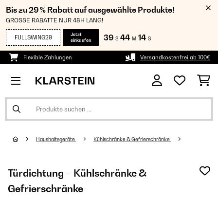
Bis zu 29 % Rabatt auf ausgewählte Produkte!
GROSSE RABATTE NUR 48H LANG!
Jetzt
39
44
13
FULLSWING29
S
M
S
einkaufen
Flexible Zahlungen
Versandkostenfrei ab 100€
Haushaltsgeräte
Kühlschränke & Gefrierschränke
Türdichtung – Kühlschränke &
Gefrierschränke