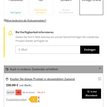
Pastellblau
Rot
Schwarz
Vintage-Creme
Bald wieder
Andere
Verfügbar
verfügbar
Kombination
Was bedeuten die Statusangaben?
Bei Verfügbarkeit informieren.
Geben Sie Ihre E-Mail-Adresse ein und wir benachrichtigen Sie, sobald das
Produkt wieder verfügbar ist.
Eintragen
Auch in anderen Zuständen erhältlich
Kaufen Sie dieses Produkt in akzeptablem Zustand
230,99 €
(inkl. MwSt.)
In den
SALE15P
-15%
Mit Gutschein:
196,34 €
Warenkorb
Produktdatenblatt