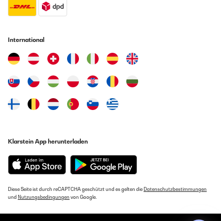
GEPRÜFTE BEWERTUNG
Als kleiner Getränke Kühlschrank für die 2. Etage genutzt, sehr stylisch
und sehr gut in der Funktion
28/07/2023
Amazon-Benutzer
Es muy bonita y enfría muy bien.
International
Usuario/a de amazon
GEPRÜFTE BEWERTUNG
Übersetzen
08/03/2022
gut
GEPRÜFTE BEWERTUNG
Amazon-Benutzer
22/07/2023
Beau produit mais peinture fragile. Format idéal pour camping à 1
ou deux personnes. Congélateur indépendant fonctionnel. Peu
GEPRÜFTE BEWERTUNG
parfois chauffer, donc voir durée de vie du produit.
Klarstein App herunterladen
29/12/2021
Utilisateur d'Amazon
so wie gewünscht
Übersetzen
Amazon-Benutzer
Diese Seite ist durch reCAPTCHA geschützt und es gelten die
Datenschutzbestimmungen
GEPRÜFTE BEWERTUNG
und
Nutzungsbedingungen
von Google.
GEPRÜFTE BEWERTUNG
19/07/2023
18/05/2021