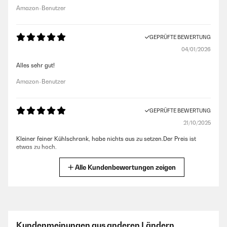
Amazon-Benutzer
GEPRÜFTE BEWERTUNG
04/01/2026
Alles sehr gut!
Amazon-Benutzer
GEPRÜFTE BEWERTUNG
21/10/2025
Kleiner feiner Kühlschrank, habe nichts aus zu setzen.Der Preis ist
etwas zu hoch.
Amazon-Benutzer
Alle Kundenbewertungen zeigen
GEPRÜFTE BEWERTUNG
26/05/2025
Super Kühlschrank für Getränke,sehr leise und einfach nur gut
Kundenmeinungen aus anderen Ländern