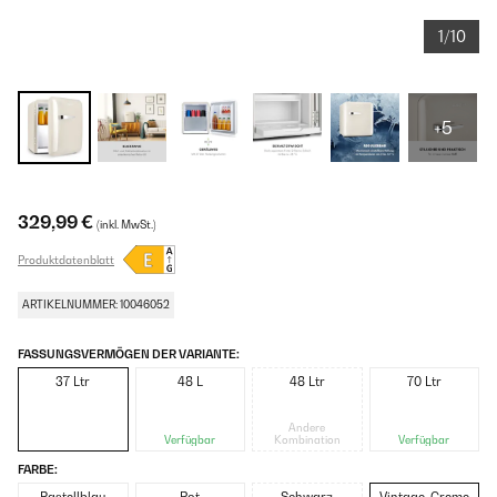
1/10
+5
329,99 €
(inkl. MwSt.)
Produktdatenblatt
ARTIKELNUMMER: 10046052
FASSUNGSVERMÖGEN DER VARIANTE:
37 Ltr
48 L
48 Ltr
70 Ltr
Andere
Verfügbar
Kombination
Verfügbar
FARBE: