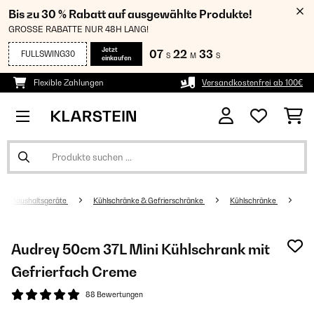
Bis zu 30 % Rabatt auf ausgewählte Produkte!
GROSSE RABATTE NUR 48H LANG!
Jetzt
07
22
33
FULLSWING30
S
M
S
einkaufen
Flexible Zahlungen
Versandkostenfrei ab 100€
Haushaltsgeräte
Kühlschränke & Gefrierschränke
Kühlschränke
Audrey 50cm 37L Mini Kühlschrank mit
Gefrierfach​ Creme
88 Bewertungen