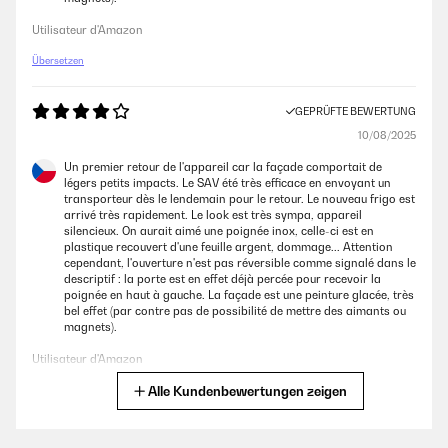
inkl. Gebrauchsanweisung gefertigt. Die Schrauben an der Tür selbst
lassen sich nicht lösen. Mit Kraft bleibt das Resultat aus, jedoch der Bit
Utilisateur d'Amazon
vom Schrauber gebrochen. Somit kommt der Kühlschrank an einen
weniger gewünschten Aufstellplatz.Preisleistung: Hübsch / schöner
Übersetzen
Blickfang, Verbraucher gut, aber Kaufpreis hoch, Funktionalität nur
teils.
GEPRÜFTE BEWERTUNG
Amazon-Benutzer
10/08/2025
Un premier retour de l'appareil car la façade comportait de
GEPRÜFTE BEWERTUNG
légers petits impacts. Le SAV été très efficace en envoyant un
transporteur dès le lendemain pour le retour. Le nouveau frigo est
19/07/2023
arrivé très rapidement. Le look est très sympa, appareil
Such a good size fridge. It can fit quite a lot of food and drink items.
silencieux. On aurait aimé une poignée inox, celle-ci est en
Worth buying.
plastique recouvert d'une feuille argent, dommage... Attention
cependant, l'ouverture n'est pas réversible comme signalé dans le
Amazon-Benutzer
descriptif : la porte est en effet déjà percée pour recevoir la
poignée en haut à gauche. La façade est une peinture glacée, très
bel effet (par contre pas de possibilité de mettre des aimants ou
magnets).
GEPRÜFTE BEWERTUNG
Utilisateur d'Amazon
13/09/2022
Alle Kundenbewertungen zeigen
Optisch ein Highlight in der Kaffeeküche, technisch einwandfrei.Kam
Übersetzen
sehr gut und sicher verpackt und kühlt auch auf niedrigster Stufe
(Energiesparen!) ausreichen.
GEPRÜFTE BEWERTUNG