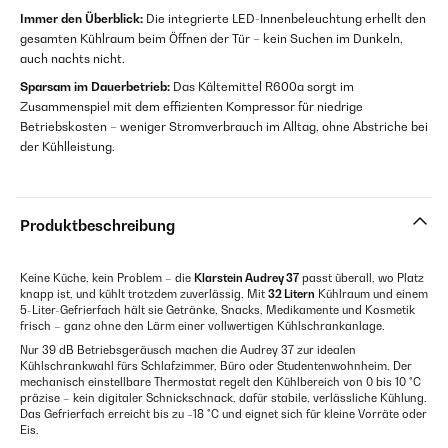
Immer den Überblick:
Die integrierte LED-Innenbeleuchtung erhellt den
gesamten Kühlraum beim Öffnen der Tür – kein Suchen im Dunkeln,
auch nachts nicht.
Sparsam im Dauerbetrieb:
Das Kältemittel R600a sorgt im
Zusammenspiel mit dem effizienten Kompressor für niedrige
Betriebskosten – weniger Stromverbrauch im Alltag, ohne Abstriche bei
der Kühlleistung.
Produktbeschreibung
Keine Küche, kein Problem – die
Klarstein Audrey 37
passt überall, wo Platz
knapp ist, und kühlt trotzdem zuverlässig. Mit
32 Litern
Kühlraum und einem
5-Liter-Gefrierfach hält sie Getränke, Snacks, Medikamente und Kosmetik
frisch – ganz ohne den Lärm einer vollwertigen Kühlschrankanlage.
Nur 39 dB Betriebsgeräusch machen die Audrey 37 zur idealen
Kühlschrankwahl fürs Schlafzimmer, Büro oder Studentenwohnheim. Der
mechanisch einstellbare Thermostat regelt den Kühlbereich von 0 bis 10 °C
präzise – kein digitaler Schnickschnack, dafür stabile, verlässliche Kühlung.
Das Gefrierfach erreicht bis zu −18 °C und eignet sich für kleine Vorräte oder
Eis.