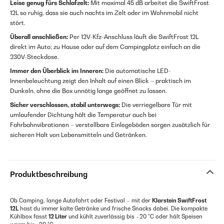
Leise genug fürs Schlafzelt:
Mit maximal 45 dB arbeitet die SwiftFrost
12L so ruhig, dass sie auch nachts im Zelt oder im Wohnmobil nicht
stört.
Überall anschließen:
Per 12V-Kfz-Anschluss läuft die SwiftFrost 12L
direkt im Auto; zu Hause oder auf dem Campingplatz einfach an die
230V-Steckdose.
Immer den Überblick im Inneren:
Die automatische LED-
Innenbeleuchtung zeigt den Inhalt auf einen Blick – praktisch im
Dunkeln, ohne die Box unnötig lange geöffnet zu lassen.
Sicher verschlossen, stabil unterwegs:
Die verriegelbare Tür mit
umlaufender Dichtung hält die Temperatur auch bei
Fahrbahnvibrationen – verstellbare Einlegeböden sorgen zusätzlich für
sicheren Halt von Lebensmitteln und Getränken.
Produktbeschreibung
Ob Camping, lange Autofahrt oder Festival – mit der
Klarstein SwiftFrost
12L
hast du immer kalte Getränke und frische Snacks dabei. Die kompakte
Kühlbox fasst
12 Liter
und kühlt zuverlässig bis –20 °C oder hält Speisen