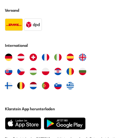
vaschette da alimenti ed evitando le bottiglie si ha spazio a
disposizione per circa 3-4 giorni.
Versand
Utente Amazon
Übersetzen
GEPRÜFTE BEWERTUNG
International
28/03/2024
So I needed something just like this because sometimes I work 2
or 3 days far from home so I need to sleep in hotels. I will explain
how I use it and the give the final valuation.I was out this week for
three days so I turn it on maximum 24h before. The noise is ok on
maximum but I would recommend to have it in the same room as
you, it can disturb your sleep, so I left it on my garage. I managed
to put 6 normal sized Tupperware and 4 freezing ice packs, just
to make sure the food stays cold. Next day I start my trip and put
on ECO and connect in the car, everything works properly. Then I
arrive to my work and it stayed 8hr without power connection,
Klarstein App herunterladen
the food was still at a very cold temperature. When I arrive to the
hotel I leave it inside the bathroom and connect it to electricity on
maximum level and you close the door and you don't hear almost
any noise. I did this the next day and the food lasted until the
third day still cold.This happened in Germany where the outside
temperature didnt exceed 18°C. If the temperature had reached