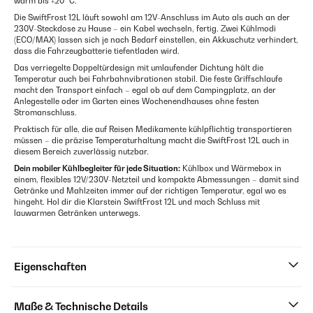
warm bis +20 °C.
Die SwiftFrost 12L läuft sowohl am 12V-Anschluss im Auto als auch an der
230V-Steckdose zu Hause – ein Kabel wechseln, fertig. Zwei Kühlmodi
(ECO/MAX) lassen sich je nach Bedarf einstellen, ein Akkuschutz verhindert,
dass die Fahrzeugbatterie tiefentladen wird.
Das verriegelte Doppeltürdesign mit umlaufender Dichtung hält die
Temperatur auch bei Fahrbahnvibrationen stabil. Die feste Griffschlaufe
macht den Transport einfach – egal ob auf dem Campingplatz, an der
Anlegestelle oder im Garten eines Wochenendhauses ohne festen
Stromanschluss.
Praktisch für alle, die auf Reisen Medikamente kühlpflichtig transportieren
müssen – die präzise Temperaturhaltung macht die SwiftFrost 12L auch in
diesem Bereich zuverlässig nutzbar.
Dein mobiler Kühlbegleiter für jede Situation:
Kühlbox und Wärmebox in
einem, flexibles 12V/230V-Netzteil und kompakte Abmessungen – damit sind
Getränke und Mahlzeiten immer auf der richtigen Temperatur, egal wo es
hingeht. Hol dir die Klarstein SwiftFrost 12L und mach Schluss mit
lauwarmen Getränken unterwegs.
Eigenschaften
Maße & Technische Details