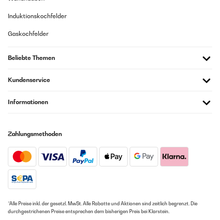
Übersetzen
Induktionskochfelder
Gaskochfelder
GEPRÜFTE BEWERTUNG
11/11/2024
Beliebte Themen
Acheté lors d’un changement de véhicule, je voulais une glacière,
ni trop petite ni trop grosse qui se branche sur la prise allume
Kundenservice
cigare . Utilisé depuis 1 an, je ne suis pas déçu par mon achat,
refroidit très correctement. On entend bien un léger bruit de
fonctionnent mais en condition de route normale ce bruit
Informationen
disparait. Je n’ai pas eu de condensation vu dans d’autres
commentaires pour ma part.Pas utilisé en mode chaud.A noter la
possibilité de brancher avec le second câble sur une alimentation
dans la maison ce qui m’a bien dépanné une ou deux fois.
Zahlungsmethoden
Utilisateur d'Amazon
Übersetzen
GEPRÜFTE BEWERTUNG
06/11/2024
*Alle Preise inkl. der gesetzl. MwSt. Alle Rabatte und Aktionen sind zeitlich begrenzt. Die
Dopo 6 mesi di utilizzo funziona perfettamente.Dimensione un po’
durchgestrichenen Preise entsprechen dem bisherigen Preis bei Klarstein.
ridotta.Ci entrano 2 bottiglie di acqua da 1.5 litri e poco altro.Con