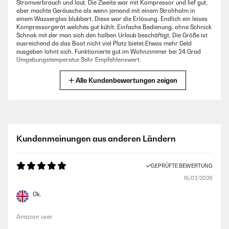
Stromverbrauch und laut. Die Zweite war mit Kompressor und lief gut,
aber machte Geräusche als wenn jemand mit einem Strohhalm in
einem Wasserglas blubbert. Diese war die Erlösung. Endlich ein leises
Kompressorgerät welches gut kühlt. Einfache Bedienung, ohne Schnick
Schnak mit der man sich den halben Urlaub beschäftigt. Die Größe ist
ausreichend da das Boot nicht viel Platz bietet.Etwas mehr Geld
ausgeben lohnt sich. Funktionierte gut im Wohnzimmer bei 24 Grad
Umgebungstemperatur.Sehr Empfehlenswert.
Amazon-Benutzer
Alle Kundenbewertungen zeigen
GEPRÜFTE BEWERTUNG
18/11/2025
Ich habe mir diese Kühlbox eigentlich für Ausflüge ( also fürs Auto )
Kundenmeinungen aus anderen Ländern
gekauft . Im Kofferraum angeschlossen , funktioniert 1A . Vorgekühlt am
Strom und mit Einsatz von Kühlakkus ,waren die Getränke /etc. auch im
Hochsommer immer angenehm frisch . Diesmal brauchte ich diese Box
GEPRÜFTE BEWERTUNG
aber im Dauereinsatz im Haus . Die Kühlcombi war defekt und es
dauerte 2 Wochen bis die neue geliefert wurde . Also alles was gekühlt
15/02/2026
werden mußte kam hinein in diese Kühlbox .(Butter , Wurst, Joghurt ,
Käse....)Für einen 2 Personenhaushalt ausreichend . Die Kühlung
Ok.
funktionierte gut , allerdings begann am 3.Tag eine leichte Eisbildung
unterhalb vom Deckel - habe es mehrfach mit dem Fingernagel
vorsichtig entfernt . Nach 5 Tagen wurde das Eis fester und nach einer
Amazon user
Woche habe ich alles aus der Box in eine Kühltasche (über Nacht)