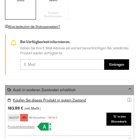
Blau
Weiß
Andere
Kombination
Was bedeuten die Statusangaben?
Bei Verfügbarkeit informieren.
Geben Sie Ihre E-Mail-Adresse ein und wir benachrichtigen Sie, sobald das
Produkt wieder verfügbar ist.
Eintragen
Auch in anderen Zuständen erhältlich
Kaufen Sie dieses Produkt in gutem Zustand
183,99 €
(inkl. MwSt.)
In den
SALE12P
-12%
Mit Gutschein:
161,91 €
Warenkorb
Produktdatenblatt