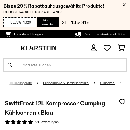
Bis zu 29 % Rabatt auf ausgewählte Produkte!
GROSSE RABATTE NUR 48H LANG!
Jetzt
31
43
30
FULLSWING29
S
M
S
einkaufen
Flexible Zahlungen
Versandkostenfrei ab 100€
Haushaltsgeräte
Kühlschränke & Gefrierschränke
Kühlboxen
SwiftFrost 12L Kompressor Camping
Kühlschrank Blau
24 Bewertungen